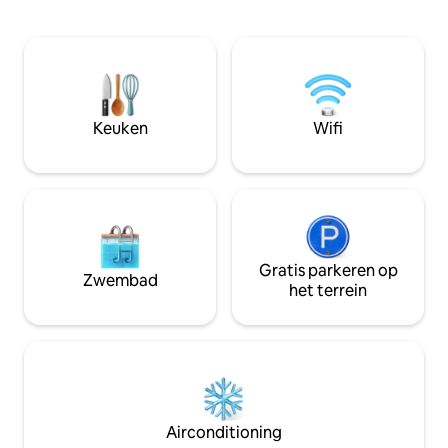
surfplekken van Northern Oregon.
kliffen en waterva
Geniet van mistige ochtenden in de hot
woonkamer en sl
tub, avontuur overdag en breng
Architectural Dig
zonsondergangen door bij de
2022 omvat Manzan
vuurplaats of op ons grote terras. Onze
Beautiful Small To
voortuin heeft ook een wildpad, dus
rangschikking van
neem wat appels mee - de kans is groot
Keuken
Wifi
prachtige locaties 
dat je een hert of twee ziet: )
@surflineloft STVR#851-24-000045
Gratis parkeren op
Zwembad
het terrein
Airconditioning