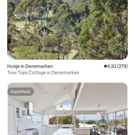
Huisje in Denemarken
Gemiddelde beo
4,92 (279)
Tree Tops Cottage in Denemarken
Superhost
Superhost