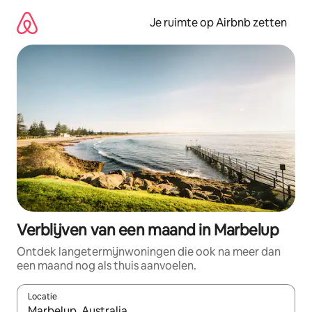
Ga
direct
Je ruimte op Airbnb zetten
naar
inhoud
Verblijven van een maand in Marbelup
Ontdek langetermijnwoningen die ook na meer dan
een maand nog als thuis aanvoelen.
Locatie
Wanneer er suggesties beschikbaar zijn, maak je een keuze met