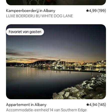
Kampeerboerderij in Albany
Gemiddelde beo
4,99 (199)
LUXE BOERDERIJ BIJ WHITE DOG LANE
Favoriet van gasten
Favoriet van gasten
Appartement in Albany
Gemiddelde beo
4,94 (145)
Accommodatie-eenheid 14 van Southern Edge