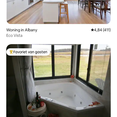
Woning in Albany
Gemiddelde beo
4,84 (411)
Eco Vista
Favoriet van gasten
Topfavoriet van gasten