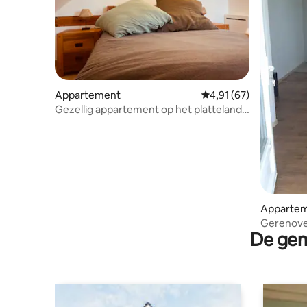
Appartement
Gemiddelde beoordelin
4,91 (67)
Gezellig appartement op het platteland
Voor 4 personen
Apparte
Gerenovee
De gem
met buit