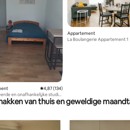
Appartement
La Boulangerie Appartement 1
g van 4,91 uit 5, 67 recensies
ment
Gemiddelde beoordeling van 4,87 uit 5, 134 r
4,87 (134)
rde en onafhankelijke studio
akken van thuis en geweldige maandt
enkant