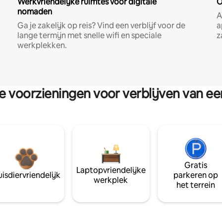
Werkvriendelijke ruimtes voor digitale
O
nomaden
A
Ga je zakelijk op reis? Vind een verblijf voor de
a
lange termijn met snelle wifi en speciale
z
werkplekken.
re voorzieningen voor verblijven van e
Gratis
Laptopvriendelijke
isdiervriendelijk
parkeren op
werkplek
het terrein