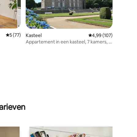
Gemiddelde beoordeling van 5 uit 5, 77 recensies
5 (77)
Kasteel
Gemiddelde beoordeling
4,99 (107)
Appartement in een kasteel, 7 kamers, 4
slaapkamers
ecensies
arieven