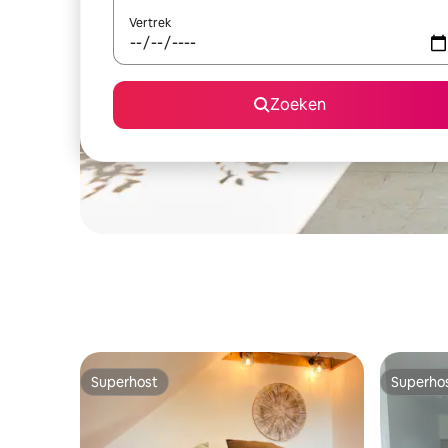
Vertrek
Zoeken
Superhost
Superho
Superhost
Superho