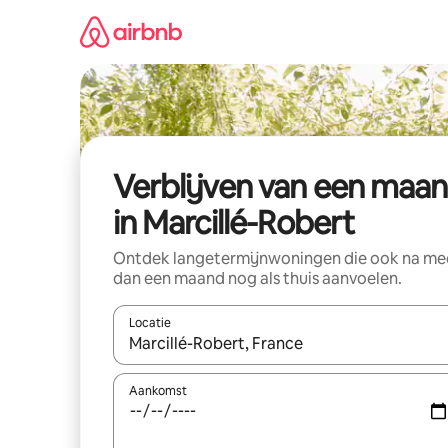
Ga
direct
naar
inhoud
Verblijven van een maa
in Marcillé-Robert
Ontdek langetermijnwoningen die ook na me
dan een maand nog als thuis aanvoelen.
Locatie
Wanneer er suggesties beschikbaar zijn, maak je 
Aankomst