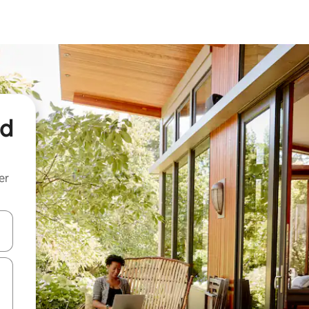
nd
er
een keuze met je de pijltjestoetsen omhoog en omlaag, óf door te tik