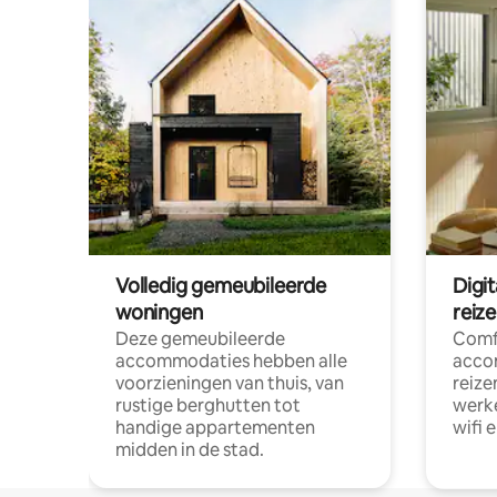
Volledig gemeubileerde
Digi
woningen
reiz
Deze gemeubileerde
Comf
accommodaties hebben alle
acco
voorzieningen van thuis, van
reize
rustige berghutten tot
werke
handige appartementen
wifi 
midden in de stad.