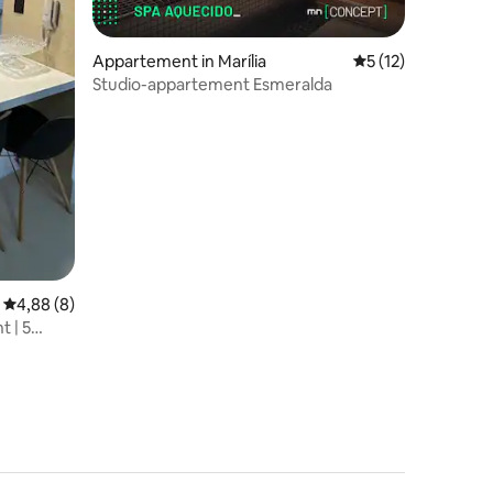
Appartement in Marília
Gemiddelde beoorde
5 (12)
Studio-appartement Esmeralda
Gemiddelde beoordeling van 4,88 uit 5, 8 recensies
4,88 (8)
 | 5