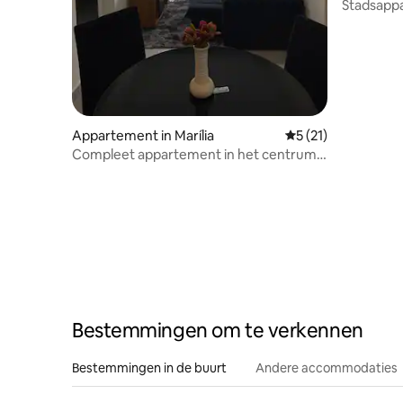
Stadsappa
Appartement in Marília
Gemiddelde beoorde
5 (21)
Compleet appartement in het centrum
van Marília met airconditioning
Bestemmingen om te verkennen
Bestemmingen in de buurt
Andere accommodaties