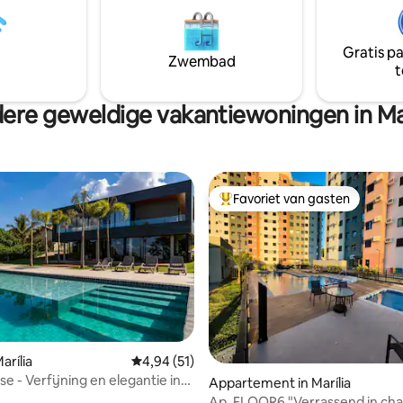
Gratis p
Zwembad
t
ere geweldige vakantiewoningen in Mar
Favoriet van gasten
Topfavoriet van gasten
arília
Gemiddelde beoordeling van 4,94 uit 5, 51 r
4,94 (51)
e - Verfijning en elegantie in
ing van 5 uit 5, 28 recensies
Appartement in Marília
Ap. FLOOR6 "Verrassend in ch