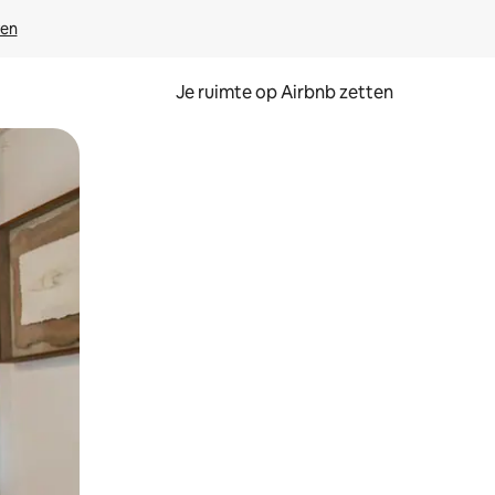
ven
Je ruimte op Airbnb zetten
ken of swipen.