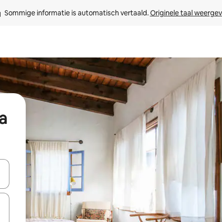
Sommige informatie is automatisch vertaald. 
Originele taal weerge
a
een keuze met je de pijltjestoetsen omhoog en omlaag, óf door te tik