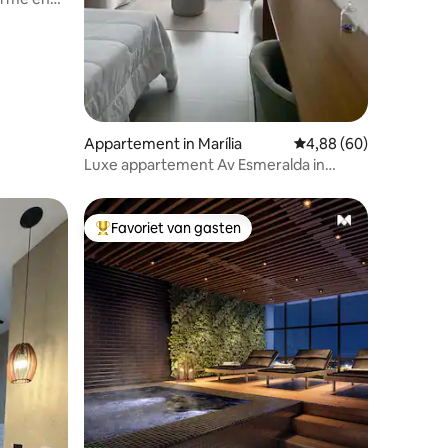
Appartement in Marília
Gemiddelde beoordelin
4,88 (60)
Luxe appartement Av Esmeralda in
Marília
Favoriet van gasten
Topfavoriet van gasten
ecensies