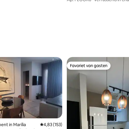
gezelligheid."
Favoriet van gasten
Favoriet van gasten
nt in Marília
Gemiddelde beoordeling van 4,83 uit 5, 153 r
4,83 (153)