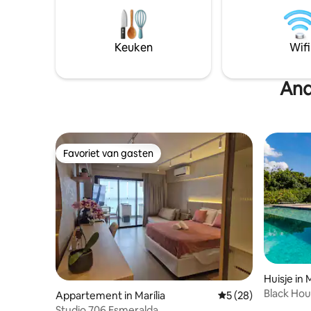
Keuken
Wifi
And
Favoriet van gasten
Favoriet van gasten
Huisje in M
Black Hous
Appartement in Marília
Gemiddelde beoordel
5 (28)
de vallei.
Studio 706 Esmeralda