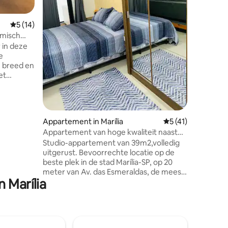
aircondit
comfort e
Gemiddelde beoordeling van 5 uit 5, 14 recensies
5 (14)
elegant ing
misch
ecensies
gemak he
r in deze
parkeerpl
e
appartem
n breed en
uitgerust
et
en een b
ied met
gelijk
Appartement in Marília
Gemiddelde beoorde
5 (41)
seizoen),
Appartement van hoge kwaliteit naast
ouwen.
IBIS (Av. Esmeraldas)
Studio-appartement van 39m2,volledig
1 suite
uitgerust. Bevoorrechte locatie op de
eelde
beste plek in de stad Marília-SP, op 20
meter van Av. das Esmeraldas, de meest
mische
 Marília
trendy in de stad. Dichtbij het
eluid,
winkelcentrum Esmeraldas, tal van
restaurants en de beste supermarkten
(Tauste en Trust). Het heeft een groot
gastronomisch balkon, met gedeeltelijk