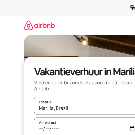
Ga
direct
naar
inhoud
Vakantieverhuur in Maríli
Vind en boek bijzondere accommodaties op
Airbnb
Locatie
Wanneer er suggesties beschikbaar zijn, maak je 
Aankomst