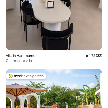
Villa in Hammamet
Gemiddelde be
4,72 (32)
Charmante villa
Favoriet van gasten
Topfavoriet van gasten