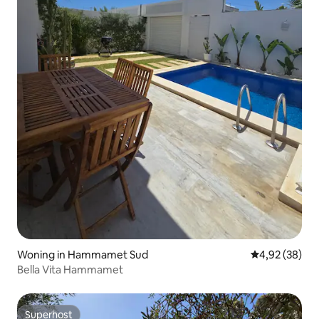
Woning in Hammamet Sud
Gemiddelde be
4,92 (38)
Bella Vita Hammamet
Superhost