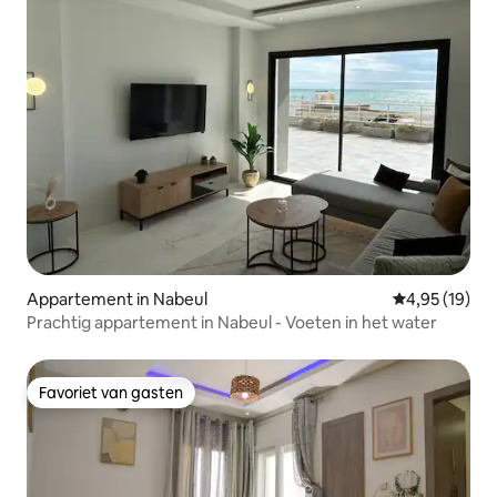
Appartement in Nabeul‎
Gemiddelde be
4,95 (19)
Prachtig appartement in Nabeul - Voeten in het water
Favoriet van gasten
Favoriet van gasten