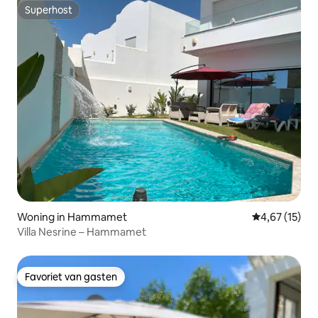
Superhost
Superhost
Woning in Hammamet
Gemiddelde be
4,67 (15)
Villa Nesrine – Hammamet
Favoriet van gasten
Favoriet van gasten