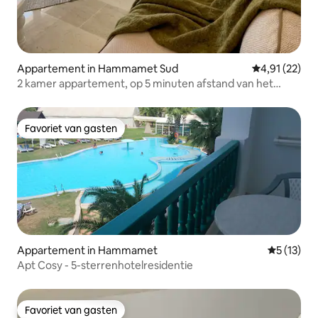
Appartement in Hammamet Sud
Gemiddelde be
4,91 (22)
2 kamer appartement, op 5 minuten afstand van het
strand
Favoriet van gasten
Favoriet van gasten
Appartement in Hammamet
Gemiddelde
5 (13)
Apt Cosy - 5-sterrenhotelresidentie
Favoriet van gasten
Favoriet van gasten