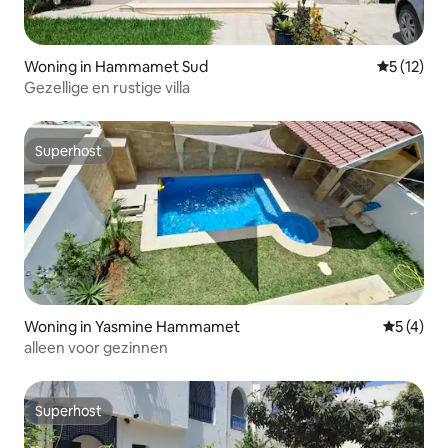
Woning in Hammamet Sud
Gemiddelde
5 (12)
Gezellige en rustige villa
Superhost
Superhost
Woning in Yasmine Hammamet
Gemiddeld
5 (4)
alleen voor gezinnen
Superhost
Superhost