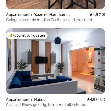
Appartement in Yasmine Hammamet
Gemiddelde b
4,9 (10)
Gelegen naast de medina Carthage land en strand
Favoriet van gasten
Topfavoriet van gasten
Appartement in Nabeul‎
Gemiddelde be
4,98 (54)
Casablu ! Blauw gezellig, terras met uitzicht op
zonsondergang