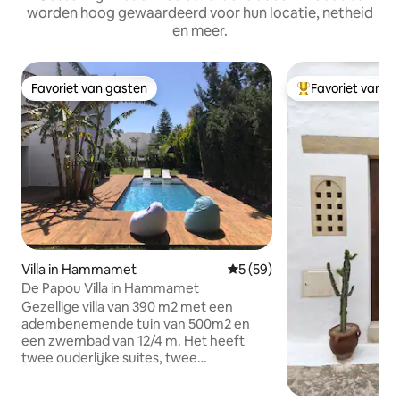
worden hoog gewaardeerd voor hun locatie, netheid
en meer.
Favoriet van gasten
Favoriet van g
Favoriet van gasten
Topfavoriet van 
Villa in Hammamet
Gemiddelde beoordeling van 
5 (59)
De Papou Villa in Hammamet
Gezellige villa van 390 m2 met een
adembenemende tuin van 500m2 en
een zwembad van 12/4 m. Het heeft
twee ouderlijke suites, twee
tweepersoonskamers, vier badkamers,
een keuken en een garage. De villa is