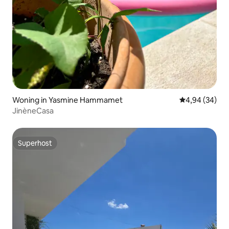
Woning in Yasmine Hammamet
Gemiddelde be
4,94 (34)
JinèneCasa
Superhost
Superhost