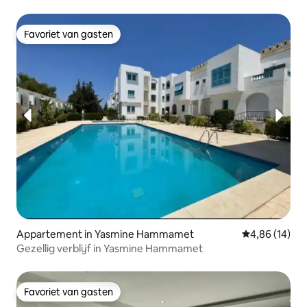
Favoriet van gasten
Favoriet van gasten
Appartement in Yasmine Hammamet
Gemiddelde be
4,86 (14)
Gezellig verblijf in Yasmine Hammamet
Favoriet van gasten
Favoriet van gasten