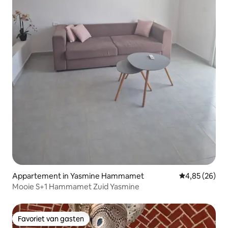
Appartement in Yasmine Hammamet
Gemiddelde be
4,85 (26)
Mooie S+1 Hammamet Zuid Yasmine
Favoriet van gasten
Favoriet van gasten