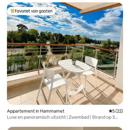
Favoriet van gasten
Topfavoriet van gasten
Appartement in Hammamet
Gemiddelde
5 (22)
Luxe en panoramisch uitzicht | Zwembad | Strand op 3
minuten