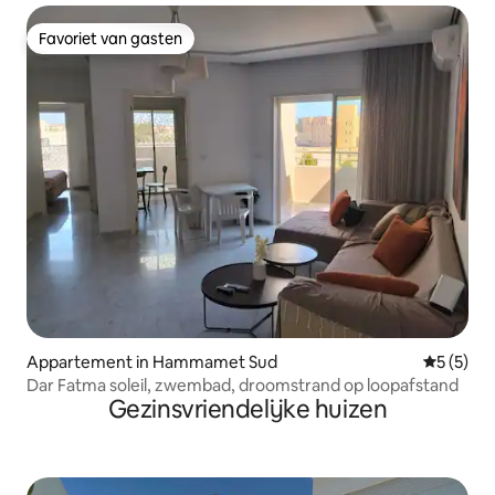
Favoriet van gasten
Favoriet van gasten
Appartement in Hammamet Sud
Gemiddeld
5 (5)
Dar Fatma soleil, zwembad, droomstrand op loopafstand
Gezinsvriendelijke huizen