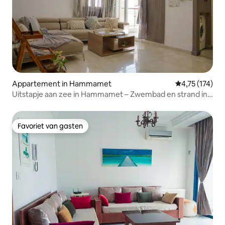
Appartement in Hammamet
Gemiddelde beo
4,75 (174)
Uitstapje aan zee in Hammamet – Zwembad en strand in
de buurt
Favoriet van gasten
Favoriet van gasten