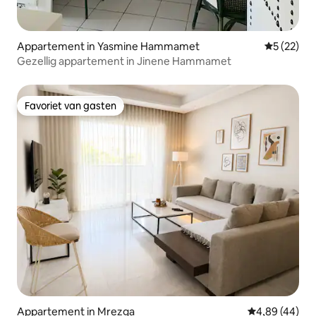
Appartement in Yasmine Hammamet
Gemiddelde
5 (22)
Gezellig appartement in Jinene Hammamet
Favoriet van gasten
Favoriet van gasten
Appartement in Mrezga
Gemiddelde be
4,89 (44)