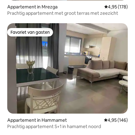
Appartement in Mrezga
Gemiddelde beo
4,95 (178)
Prachtig appartement met groot terras met zeezicht
Favoriet van gasten
Favoriet van gasten
Appartement in Hammamet
Gemiddelde beo
4,95 (146)
Prachtig appartement S+1 in hamamet noord