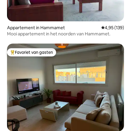
Appartement in Hammamet
Gemiddelde beo
4,95 (139)
Mooi appartement in het noorden van Hammamet.
Favoriet van gasten
Topfavoriet van gasten