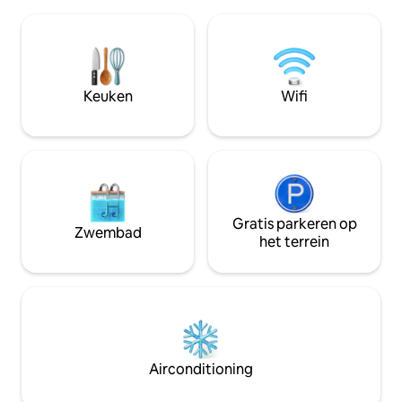
Koken in de nieuwe keuken met
tuin voor zoveel ho
beschikbare gerechten. Daarnaast
droom op slechts 
heeft de ijssalon (op de begane grond)
Passau, 3 minuten
alles wat je hartje begeert aan
minuten van de Donau. Boekb
ijsspecialiteiten, cocktails en drankjes.
november 2025
Drempelvrije toegang met lift. Kom
Keuken
Wifi
gewoon aan en voel je goed.
Gratis parkeren op
Zwembad
het terrein
Airconditioning