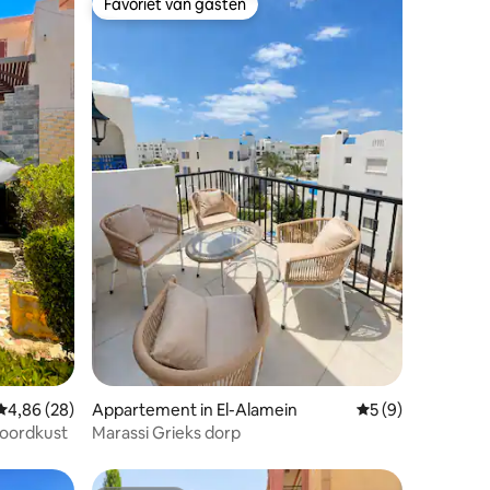
Favoriet van gasten
Favoriet van gasten
ecensies
Gemiddelde beoordeling van 4,86 uit 5, 28 recensies
4,86 (28)
Appartement in El-Alamein
Gemiddelde beoord
5 (9)
Noordkust
Marassi Grieks dorp