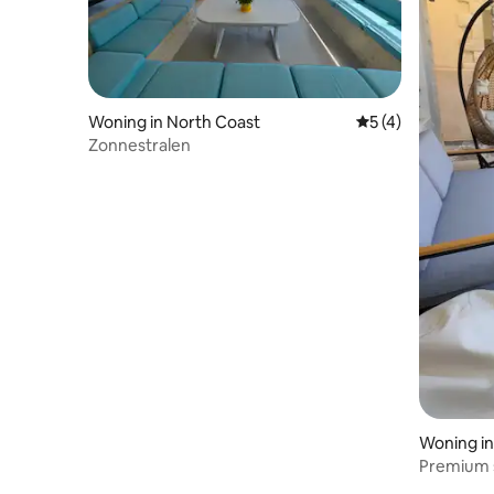
Woning in North Coast
Gemiddelde beoord
5 (4)
Zonnestralen
Woning in
Premium 
slaapkame