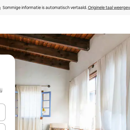
Sommige informatie is automatisch vertaald. 
Originele taal weerge
ij
een keuze met je de pijltjestoetsen omhoog en omlaag, óf door te tik