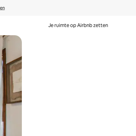
ven
Je ruimte op Airbnb zetten
ken of swipen.