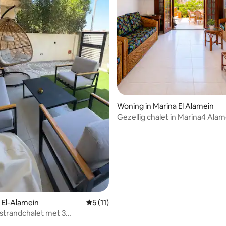
eling van 5 uit 5, 4 recensies
Woning in Marina El Alamein
Gezellig chalet in Marina4 Alame
Tuinen aan de voor- en achter
 El-Alamein
Gemiddelde beoordeling van 5 uit 5, 11 
5 (11)
strandchalet met 3
rs | Privétuin en barbecue