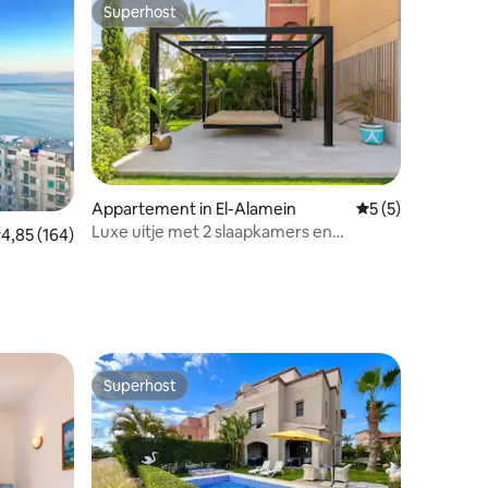
Superhost
Superhost
Appartement in El-Alamein
Gemiddelde beoord
5 (5)
Luxe uitje met 2 slaapkamers en
recensies
emiddelde beoordeling van 4,85 uit 5, 164 recensies
4,85 (164)
privétuin | Marassi
Superhost
Superhost