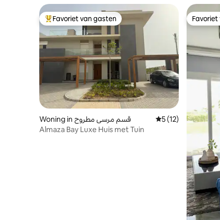
Favoriet van gasten
Favoriet
Topfavoriet van gasten
Favoriet
Woning in قسم مرسى مطروح
Gemiddelde beoorde
5 (12)
Almaza Bay Luxe Huis met Tuin