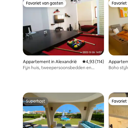
Favoriet van gasten
Favoriet
Favoriet van gasten
Favoriet
Appartement in Alexandrië
Gemiddelde beoordeling
4,93 (114)
Apparteme
ty
Fijn huis, tweepersoonsbedden en
Boho stij
biljarttafel
slaapkam
Superhost
Favoriet
Superhost
Favoriet