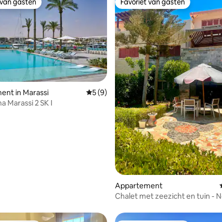
 van gasten
Favoriet van gasten
 van gasten
Favoriet van gasten
nt in Marassi
Gemiddelde beoordeling van 5 uit 5, 9 r
5 (9)
a Marassi 2 SK I
ing van 5 uit 5, 29 recensies
Appartement
Chalet met zeezicht en tuin - 