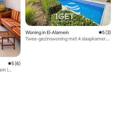
Woning in El-Alamein
Gemiddelde beoord
5 (3)
Twee-gezinswoning met 4 slaapkamers,
zwembad en tuin | Marassi Verona
Gemiddelde beoordeling van 5 uit 5, 6 recensies
5 (6)
in |
kant
recensies