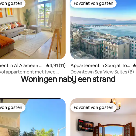
 van gasten
Favoriet van gasten
 van gasten
Favoriet van gasten
 van 4,93 uit 5, 114 recensies
nt in Al Alameen Ci
Gemiddelde beoordeling van 4,91 uit 5, 11 
4,91 (11)
Appartement in Souq at Tor
G
k
lvol appartement met twee
Downtown Sea View Suites (B)
Woningen nabij een strand
ers
 van gasten
Favoriet van gasten
 van gasten
Favoriet van gasten