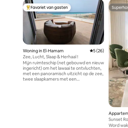
Favoriet van gasten
Superho
Topfavoriet van gasten
Superho
Woning in El-Hamam
Gemiddelde beoordel
5 (26)
Zee, Lucht, Slaap & Herhaal !
Mijn ruimteschip (net gebouwd en nieuw
ingericht) om het lawaai te ontvluchten,
met een panoramisch uitzicht op de zee,
twee slaapkamers met een
tweepersoonsbed en een klein
tweepersoonsbed met uitzicht op de
zee om tijdens het slapen van de zee te
genieten, een zeer knusse woonkamer
om van het uitzicht te genieten met een
40-inch tv, een minikeuken volledig
Apparteme
uitgerust met basisbenodigdheden, een
lla 619
Sunset Ro
badkamer met een douche met uitzicht
panoramis
Word wak
op de hemel om je ziel energie te geven