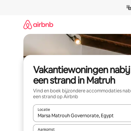
Ga
direct
naar
inhoud
Vakantiewoningen nabij
een strand in Matruh
Vind en boek bijzondere accommodaties nab
een strand op Airbnb
Locatie
Wanneer er suggesties beschikbaar zijn, maak je 
Aankomst