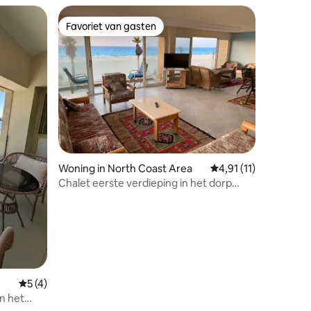
Favoriet van gasten
Favoriet van gasten
Woning in North Coast Area
Gemiddelde beoordeli
4,91 (11)
Chalet eerste verdieping in het dorp
Zamorda Kilo 53
Gemiddelde beoordeling van 5 uit 5, 4 recensies
5 (4)
n het