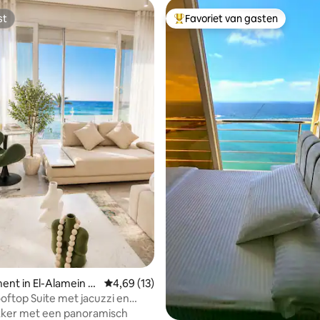
st
Favoriet van gasten
st
Topfavoriet van gasten
ing van 5 uit 5, 26 recensies
nt in El-Alamein Vi
Gemiddelde beoordeling van 4,69 uit 5, 13 r
4,69 (13)
oftop Suite met jacuzzi en
ch uitzicht
ker met een panoramisch