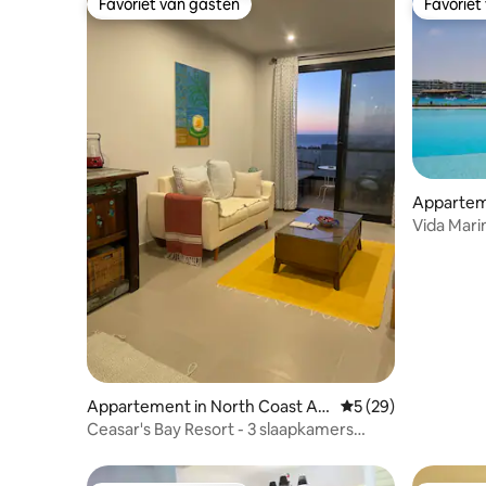
Favoriet van gasten
Favoriet
Favoriet van gasten
Favoriet
Apparteme
Vida Marin
Appartement in North Coast Ar
Gemiddelde beoordel
5 (29)
ea
Ceasar's Bay Resort - 3 slaapkamers
dakchalet