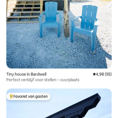
Tiny house in Bardwell
Gemiddelde be
4,98 (55)
Perfect verblijf voor stellen – vuurplaats
Favoriet van gasten
Topfavoriet van gasten