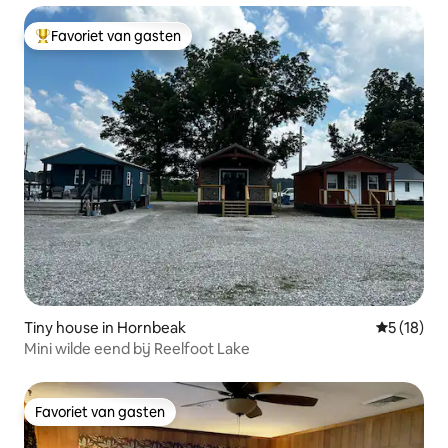
Favoriet van gasten
Topfavoriet van gasten
Tiny house in Hornbeak
Gemiddelde
5 (18)
Mini wilde eend bij Reelfoot Lake
Favoriet van gasten
Favoriet van gasten