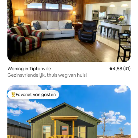
Woning in Tiptonville
Gemiddelde be
4,88 (41)
Gezinsvriendelijk, thuis weg van huis!
Favoriet van gasten
Topfavoriet van gasten