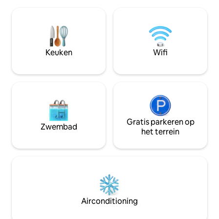
slaapkamer 2 met 
speciale koffiehoek of stook de
eenpersoonsbedde
propaanbarbecue aan te midden van de
met 2 eenpersoon
rustige, bosrijke omgeving. Met snelle
biedt parkeergele
wifi en voldoende privacy is dit de
voorkant of een c
ultieme, afgelegen uitvalsbasis om het
aan de achterkant.
Keuken
Wifi
beste van Piggott te ontdekken!
genieten van het 
terwijl je geniet 
het meer of een vi
Gratis parkeren op
Zwembad
het terrein
Airconditioning