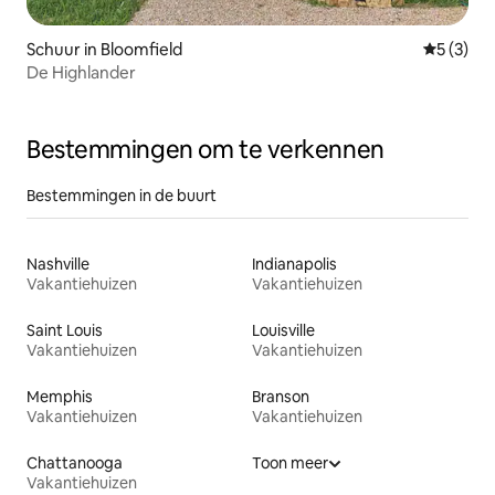
Schuur in Bloomfield
Gemiddeld
5 (3)
De Highlander
Bestemmingen om te verkennen
Bestemmingen in de buurt
Nashville
Indianapolis
Vakantiehuizen
Vakantiehuizen
Saint Louis
Louisville
Vakantiehuizen
Vakantiehuizen
Memphis
Branson
Vakantiehuizen
Vakantiehuizen
Chattanooga
Toon meer
Vakantiehuizen