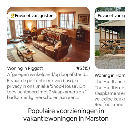
Favoriet van gasten
Favoriet van gas
Topfavoriet van gasten
Favoriet van gas
Woning in Piggott
Gemiddelde beoordeling van 
5 (15)
Afgelegen winkelpand/op loopafstand
Woning in Hornbe
van Heritage Park!
Ervaar de perfecte mix van bosrijke
The Hut II aan Ree
privacy in ons unieke 'Shop-House'. Dit
The Hut II is een 
toevluchtsoord met 2 slaapkamers en 1
slaapkamers en 1
badkamer ligt verscholen aan een
volledige keuken.
doodlopende weg, op een steenworp
Reelfoot-meer waa
afstand van Heritage Park, op enkele
Populaire voorzieningen in
kunt zitten en gen
minuten van het Hemingway-Pfeiffer
prachtige uitzicht
vakantiewoningen in Marston
Museum en op een uitstekende locatie
Slaaparrangement
voor eendenjacht. Geniet van de grote
1 met een volledi
biljarttafel en de pingpongtafel, de