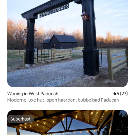
Woning in West Paducah
Gemiddelde
5 (27)
Moderne luxe hut, open haarden, bubbelbad Paducah
Superhost
Superhost