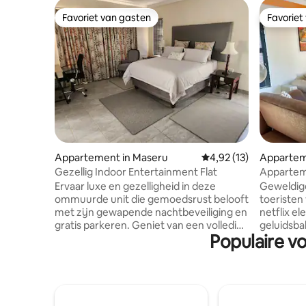
Favoriet van gasten
Favoriet
Favoriet van gasten
Favoriet
Appartement in Maseru
Gemiddelde beoordelin
4,92 (13)
Appartem
Gezellig Indoor Entertainment Flat
Apparteme
Cbd Malls
Ervaar luxe en gezelligheid in deze
Geweldige
ommuurde unit die gemoedsrust belooft
toeristen 
met zijn gewapende nachtbeveiliging en
netflix e
gratis parkeren. Geniet van een volledig
geluidsbal
Populaire v
uitgeruste open keuken, 2 ruime
centraal 
badkamers, eethoek en woonkamer met
voorzieni
een open haard en een 55-inch tv. Twee
Town Mall
ruime slaapkamers, inclusief een grote
politiebu
suite met een studiehoek en een 42-inch
rijden va
tv. Ontspan in de overdekte
van het vu