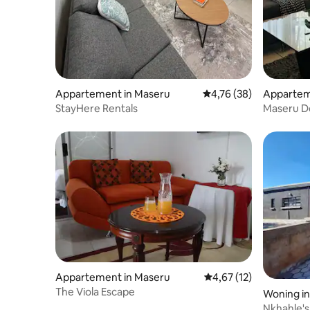
Appartement in Maseru
Gemiddelde beoordeling
4,76 (38)
Appartem
StayHere Rentals
Maseru D
Appartement in Maseru
Gemiddelde beoordelin
4,67 (12)
The Viola Escape
Woning i
Nkhahle's