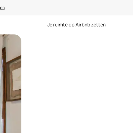
ven
Je ruimte op Airbnb zetten
ken of swipen.