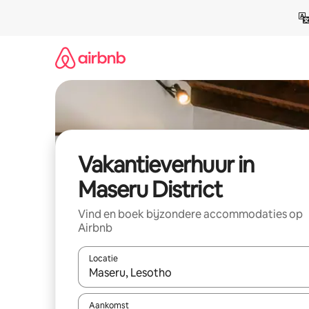
Ga
direct
naar
inhoud
Vakantieverhuur in
Maseru District
Vind en boek bijzondere accommodaties op
Airbnb
Locatie
Wanneer er suggesties beschikbaar zijn, maak je 
Aankomst