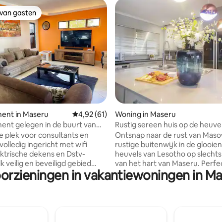
 van gasten
 van gasten
g van 4,92 uit 5, 13 recensies
ent in Maseru
Gemiddelde beoordeling van 4,92 uit 5, 61 r
4,92 (61)
Woning in Maseru
nt gelegen in de buurt van
Rustig sereen huis op de heuv
 Resturants Banks
Maseru
 plek voor consultants en
Ontsnap naar de rust van Mas
volledig ingericht met wifi
rustige buitenwijk in de glooie
lektrische dekens en Dstv-
heuvels van Lesotho op slechts
k veilig en beveiligd gebied
van het hart van Maseru. Perfe
oorzieningen in vakantiewoningen in Mas
gelegen binnen alle
stellen, gezinnen of groepen. 
ngen +-8 minuten rijden van
moderne retraite biedt het bes
s banken resturants
twee werelden: serene bergle
reau ziekenhuis 20 minuten
gemakkelijke toegang tot de s
n de luchthaven op loopafstand
Ontdek een strakke, eigentijd
llen van Station kfc en 15
inrichting die is ontworpen vo