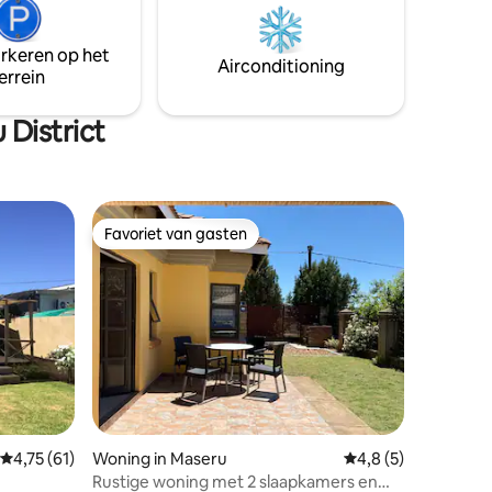
s anders
naar een afgelegen dorp en proef
s is de
traditioneel eten met de meeste
arkeren op het
ruimte
ingrediënten uit onze tuin. Casa Tumi
Airconditioning
errein
biedt echte Lesotho het land dat toen
vergeten was.
District
Favoriet van gasten
Favoriet van gasten
Gemiddelde beoordeling van 4,75 uit 5, 61 recensies
4,75 (61)
Woning in Maseru
Gemiddelde beoordel
4,8 (5)
Rustige woning met 2 slaapkamers en