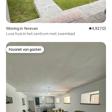
Woning in Yerevan
Gemiddelde be
4,92 (12)
Luxe huis in het centrum met zwembad
Favoriet van gasten
Favoriet van gasten