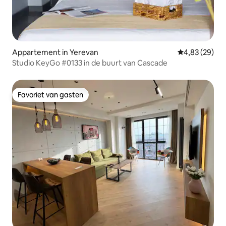
Appartement in Yerevan
Gemiddelde be
4,83 (29)
Studio KeyGo #0133 in de buurt van Cascade
Favoriet van gasten
Favoriet van gasten