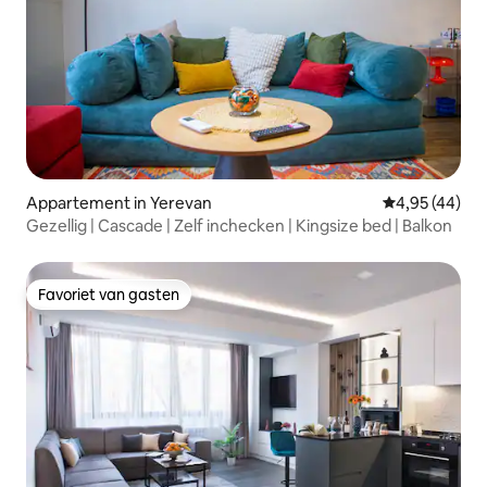
Appartement in Yerevan
Gemiddelde be
4,95 (44)
Gezellig | Cascade | Zelf inchecken | Kingsize bed | Balkon
Favoriet van gasten
Favoriet van gasten