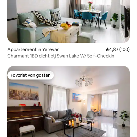
Appartement in Yerevan
Gemiddelde beo
4,87 (100)
Charmant 1BD dicht bij Swan Lake W/ Self-Checkin
Favoriet van gasten
Favoriet van gasten