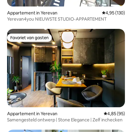
Appartement in Yerevan
Gemiddelde beo
4,95 (130)
Yerevan4you NIEUWSTE STUDIO-APPARTEMENT
Favoriet van gasten
Favoriet van gasten
Appartement in Yerevan
Gemiddelde be
4,85 (95)
Samengesteld ontwerp | Stone Elegance | Zelf inchecken