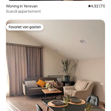
Woning in Yerevan
Gemiddelde be
4,92 (71)
Scandi appartement
Favoriet van gasten
Favoriet van gasten