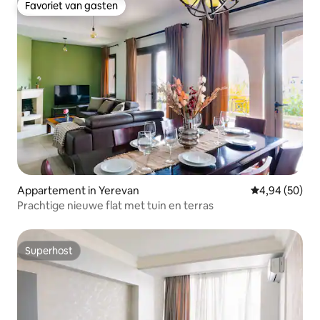
Favoriet van gasten
Favoriet van gasten
Appartement in Yerevan
Gemiddelde be
4,94 (50)
Prachtige nieuwe flat met tuin en terras
Superhost
Superhost