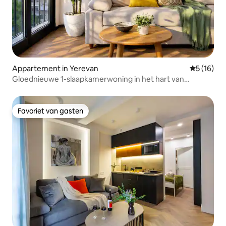
Appartement in Yerevan
Gemiddelde
5 (16)
Gloednieuwe 1-slaapkamerwoning in het hart van
Jerevan
Favoriet van gasten
Favoriet van gasten