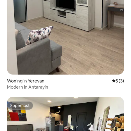
Woning in Yerevan
Gemiddeld
5 (3)
Modern in Antarayin
Superhost
Superhost