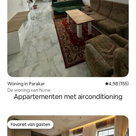
Woning in Parakar
Gemiddelde beo
4,98 (155)
De woning van Nune
Appartementen met airconditioning
Favoriet van gasten
Favoriet van gasten