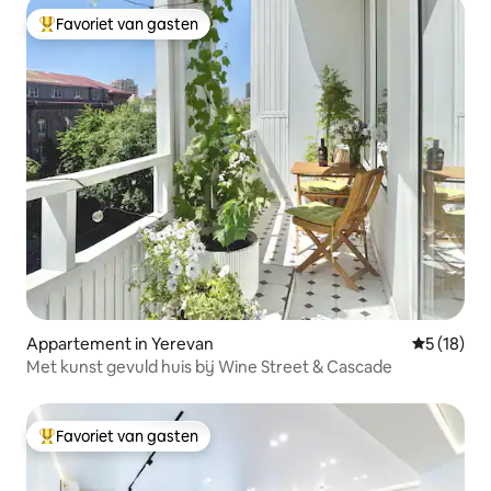
Favoriet van gasten
Topfavoriet van gasten
Appartement in Yerevan
Gemiddelde
5 (18)
Met kunst gevuld huis bij Wine Street & Cascade
Favoriet van gasten
Topfavoriet van gasten