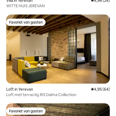
Villa in Yerevan
Gemiddelde be
4,96 (24)
WITTE HUIS JEREVAN
Favoriet van gasten
Favoriet van gasten
Loft in Yerevan
Gemiddelde be
4,95 (64)
Loft met terras bij RIS Dalma Collection
Favoriet van gasten
Favoriet van gasten