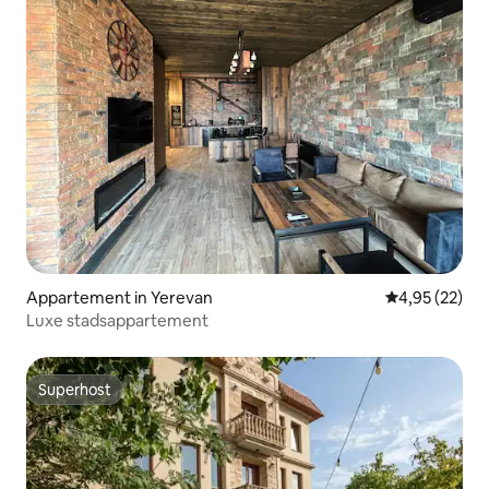
Appartement in Yerevan
Gemiddelde be
4,95 (22)
Luxe stadsappartement
Superhost
Superhost