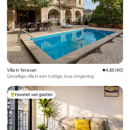
Villa in Yerevan
Gemiddelde be
4,85 (40)
Gezellige villa in een rustige, luxe omgeving
Favoriet van gasten
Topfavoriet van gasten