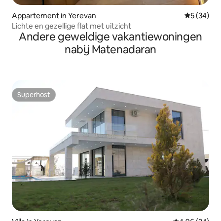
Appartement in Yerevan
Gemiddelde
5 (34)
Lichte en gezellige flat met uitzicht
Andere geweldige vakantiewoningen
nabij Matenadaran
Superhost
Superhost