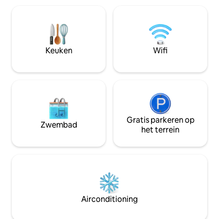
uitgerust met alles, zodat je het gevoel
Volledig uitgerus
hebt dat je thuis of in een hotel van hoge
met een vaatwas
kwaliteit bent. Het heeft wifi, een
droger ◦ Schoon l
flatscreen-tv, een koelkast, een
handdoeken ◦ Star
wasmachine en droger, een vaatwasser,
Toiletartikelen Voeg mijn advertentie
Keuken
Wifi
een oven, een magnetron, een
toe aan je favorie
broodrooster, een strijkijzer, enz...
rechterbovenhoek 
Gratis parkeren op
Zwembad
het terrein
Airconditioning