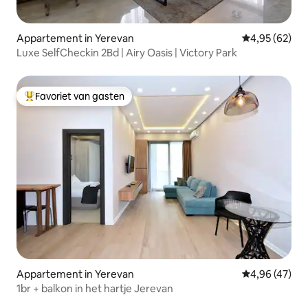
Appartement in Yerevan
Gemiddelde be
4,95 (62)
Luxe SelfCheckin 2Bd | Airy Oasis | Victory Park
Favoriet van gasten
Topfavoriet van gasten
Appartement in Yerevan
Gemiddelde be
4,96 (47)
1br + balkon in het hartje Jerevan