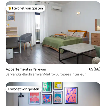
Favoriet van gasten
Topfavoriet van gasten
Appartement in Yerevan
Gemiddelde
5 (66)
SaryanStr-BaghramyanMetro-Europees interieur
Favoriet van gasten
Favoriet van gasten