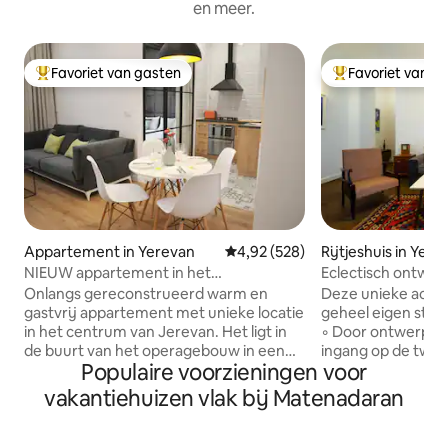
en meer.
Favoriet van gasten
Favoriet van g
Topfavoriet van gasten
Topfavoriet van 
Appartement in Yerevan
Gemiddelde beoordeling van 4,92
4,92 (528)
Rijtjeshuis in Yere
NIEUW appartement in het
Eclectisch ontwerp
stadscentrum (KTUR-appartementen)
inchecken | Patio
Onlangs gereconstrueerd warm en
Deze unieke acco
gastvrij appartement met unieke locatie
geheel eigen stijl. ◦ 24/7 zelf inchecken
in het centrum van Jerevan. Het ligt in
◦ Door ontwerper
de buurt van het operagebouw in een
ingang op de twee
Populaire voorzieningen voor
nieuw gebouwd gebouw en ligt op
◦ Verwarmde vloe
loopafstand van alle
badkamers ◦ Raa
vakantiehuizen vlak bij Matenadaran
bezienswaardigheden. Dit volledig
Uitgestrekt buiten
nieuwe appartement is erg gezellig en
en parasol ◦ Airco 
stijlvol. Het is licht, hoog plafond en is
Razendsnel intern