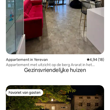
Appartement in Yerevan
Gemiddelde be
4,94 (18)
Appartement met uitzicht op de berg Ararat in het
Gezinsvriendelijke huizen
centrum van Jerevan
Favoriet van gasten
Favoriet van gasten