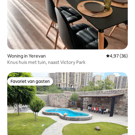
Woning in Yerevan
Gemiddelde be
4,97 (36)
Knus huis met tuin, naast Victory Park
Favoriet van gasten
Favoriet van gasten