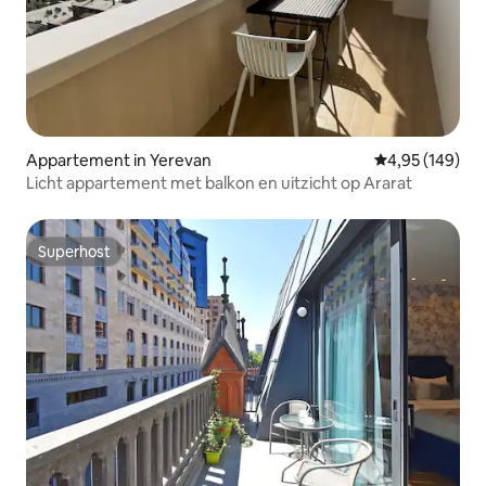
Appartement in Yerevan
Gemiddelde beo
4,95 (149)
Licht appartement met balkon en uitzicht op Ararat
Superhost
Superhost