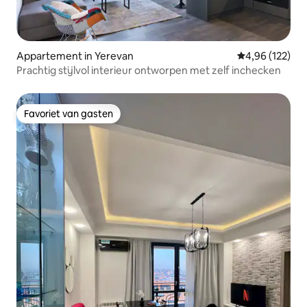
Appartement in Yerevan
Gemiddelde beo
4,96 (122)
Prachtig stijlvol interieur ontworpen met zelf inchecken
Favoriet van gasten
Favoriet van gasten