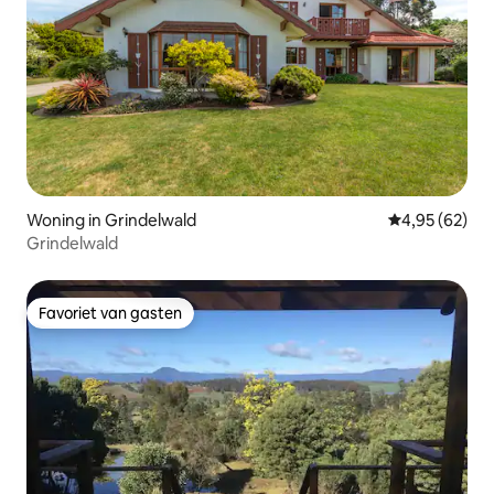
Woning in Grindelwald
Gemiddelde be
4,95 (62)
Grindelwald
Favoriet van gasten
Favoriet van gasten