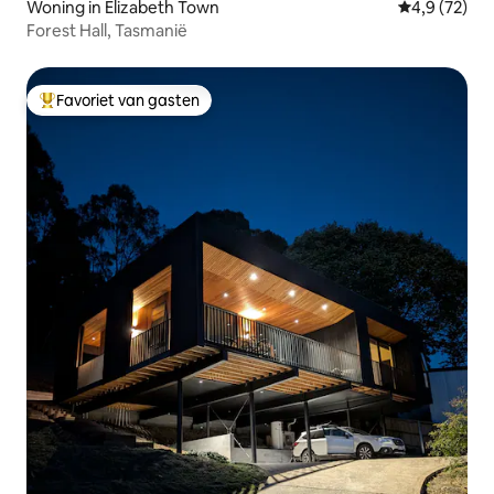
Woning in Elizabeth Town
Gemiddelde b
4,9 (72)
Forest Hall, Tasmanië
Favoriet van gasten
Topfavoriet van gasten