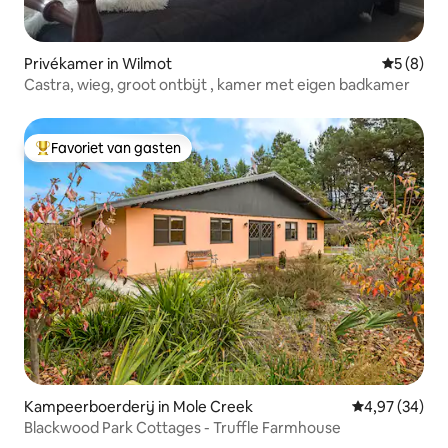
Privékamer in Wilmot
Gemiddeld
5 (8)
Castra, wieg, groot ontbijt , kamer met eigen badkamer
Favoriet van gasten
Topfavoriet van gasten
Kampeerboerderij in Mole Creek
Gemiddelde be
4,97 (34)
Blackwood Park Cottages - Truffle Farmhouse