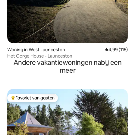
Woning in West Launceston
Gemiddelde beo
4,99 (115)
Het Gorge House - Launceston
Andere vakantiewoningen nabij een
meer
Favoriet van gasten
Topfavoriet van gasten