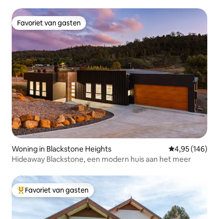
Favoriet van gasten
Favoriet van gasten
Woning in Blackstone Heights
Gemiddelde beo
4,95 (146)
Hideaway Blackstone, een modern huis aan het meer
Favoriet van gasten
Topfavoriet van gasten