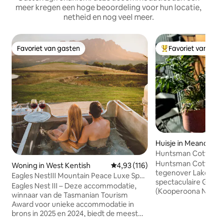
meer kregen een hoge beoordeling voor hun locatie,
netheid en nog veel meer.
Favoriet van gasten
Favoriet van g
Favoriet van gasten
Topfavoriet van 
Huisje in Meander
Huntsman Cottag
Lodge
Huntsman Cottage
Woning in West Kentish
Gemiddelde beoordeling van 4,93
4,93 (116)
tegenover Lake H
Eagles NestIII Mountain Peace Luxe Spa
spectaculaire Gre
Farmstay
Eagles Nest III – Deze accommodatie,
(Kooperoona Niara
winnaar van de Tasmanian Tourism
accommodaties: Fe
Award voor unieke accommodatie in
gezellig, zonoverg
brons in 2025 en 2024, biedt de meest