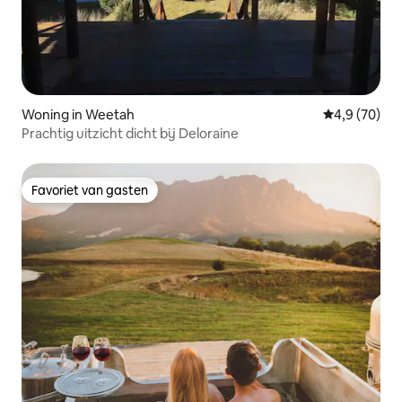
Woning in Weetah
Gemiddelde b
4,9 (70)
Prachtig uitzicht dicht bij Deloraine
Favoriet van gasten
Favoriet van gasten