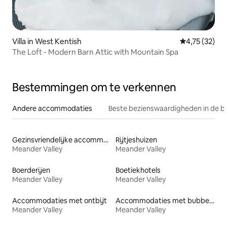
Villa in West Kentish
Gemiddelde be
4,75 (32)
The Loft - Modern Barn Attic with Mountain Spa
Bestemmingen om te verkennen
Andere accommodaties
Beste bezienswaardigheden in de b
Gezinsvriendelijke accommodaties
Rijtjeshuizen
Meander Valley
Meander Valley
Boerderijen
Boetiekhotels
Meander Valley
Meander Valley
Accommodaties met ontbijt
Accommodaties met bubbelbad
Meander Valley
Meander Valley