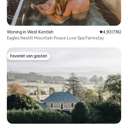
Woning in West Kentish
Gemiddelde beo
4,93 (116)
Eagles NestIII Mountain Peace Luxe Spa Farmstay
Favoriet van gasten
Favoriet van gasten