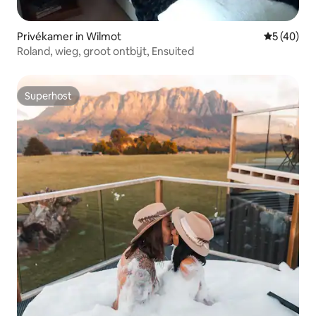
Privékamer in Wilmot
Gemiddelde
5 (40)
Roland, wieg, groot ontbijt, Ensuited
Superhost
Superhost