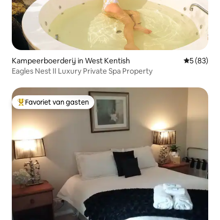
Kampeerboerderij in West Kentish
Gemiddelde
5 (83)
Eagles Nest II Luxury Private Spa Property
Favoriet van gasten
Topfavoriet van gasten