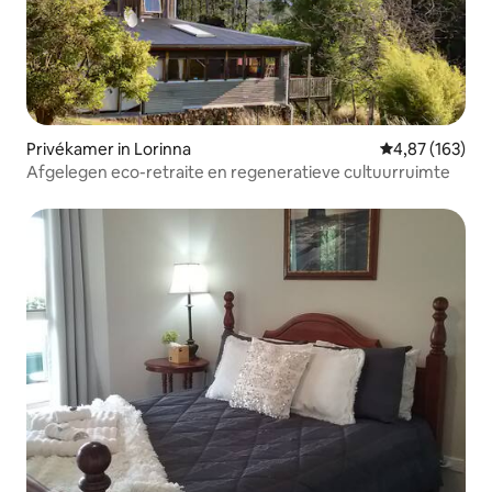
Privékamer in Lorinna
Gemiddelde beo
4,87 (163)
Afgelegen eco-retraite en regeneratieve cultuurruimte