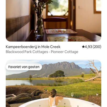
Kampeerboerderij in Mole Creek
Gemiddelde beo
4,93 (200)
Blackwood Park Cottages - Pioneer Cottage
Favoriet van gasten
Favoriet van gasten