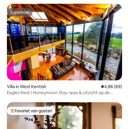
Superhost
Superhost
Villa in West Kentish
Gemiddelde be
4,86 (69)
Eagles Nest I Honeymoon Stay-spas & uitzicht op de
bergen
Favoriet van gasten
Topfavoriet van gasten