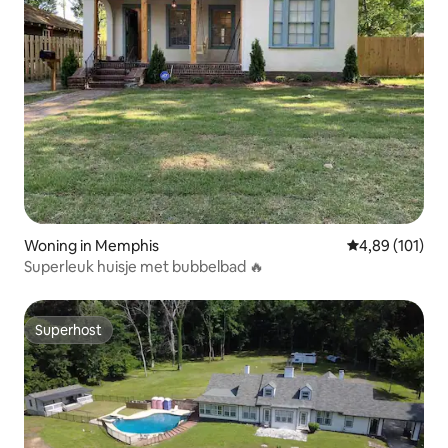
Woning in Memphis
Gemiddelde beo
4,89 (101)
Superleuk huisje met bubbelbad 🔥
Superhost
Superhost