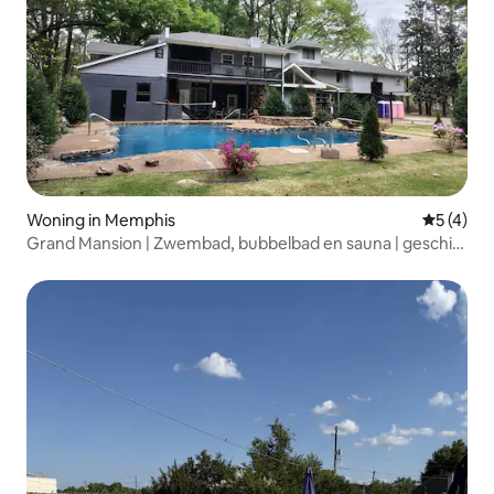
Woning in Memphis
Gemiddeld
5 (4)
Grand Mansion | Zwembad, bubbelbad en sauna | geschikt
voor 30+