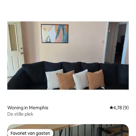
Woning in Memphis
Gemiddelde b
4,78 (9)
De stille plek
Favoriet van gasten
Favoriet van gasten