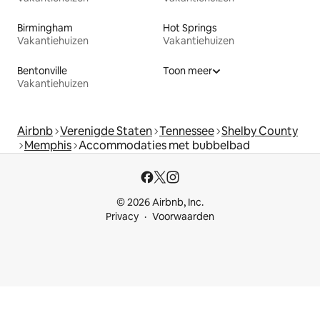
Birmingham
Hot Springs
Vakantiehuizen
Vakantiehuizen
Bentonville
Toon meer
Vakantiehuizen
Airbnb
Verenigde Staten
Tennessee
Shelby County
Memphis
Accommodaties met bubbelbad
© 2026 Airbnb, Inc.
Privacy
Voorwaarden