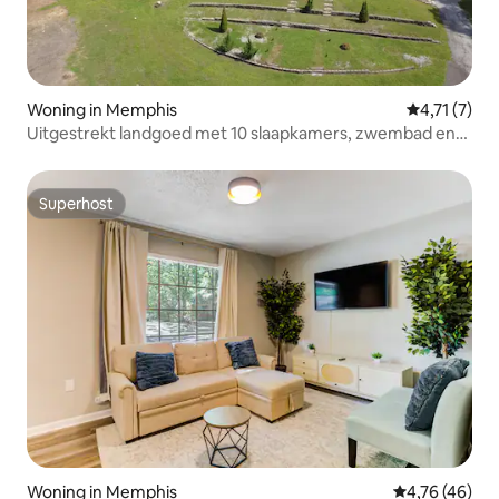
Woning in Memphis
Gemiddelde 
4,71 (7)
Uitgestrekt landgoed met 10 slaapkamers, zwembad en
bubbelbad
Superhost
Superhost
Woning in Memphis
Gemiddelde be
4,76 (46)