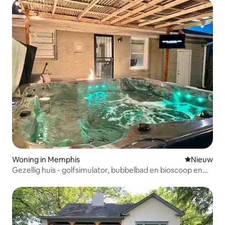
Woning in Memphis
Nieuwe ac
Nieuw
Gezellig huis - golfsimulator, bubbelbad en bioscoop en
speelhal