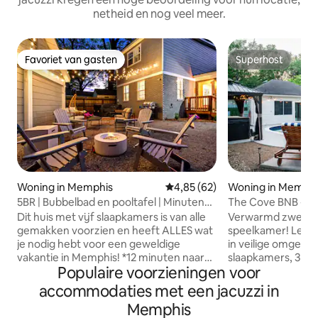
netheid en nog veel meer.
Favoriet van gasten
Superhost
Favoriet van gasten
Superhost
Woning in Memphis
Gemiddelde beoordeling van 4,8
4,85 (62)
Woning in Memph
5BR | Bubbelbad en pooltafel | Minuten
The Cove BNB - M
naar Beale
zwembad!
Dit huis met vijf slaapkamers is van alle
Verwarmd zwemba
gemakken voorzien en heeft ALLES wat
speelkamer! Leuke
je nodig hebt voor een geweldige
in veilige omgevin
vakantie in Memphis! *12 minuten naar
slaapkamers, 3 ba
Populaire voorzieningen voor
Beale *15 minuten naar Graceland
voor 10 + wiegjes 
*Biljarttafel en tafeltennis
kingsize bedden, 
accommodaties met een jacuzzi in
*Fitnessapparatuur * 3 slaapkamers/3
queensize bedde
Memphis
badkamers - Slaapplaatsen voor 6
verwarmd tijdens