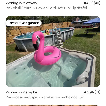
Woning in Midtown
Gemiddelde be
4,53 (40)
Pickleball Court Ev Power Cord Hot Tub Biljarttafel
Favoriet van gasten
Favoriet van gasten
Woning in Memphis
Gemiddelde be
4,96 (71)
Privé-oase met spa, zwembad en omheinde tuin