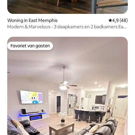
Woning in East Memphis
Gemiddelde b
4,9 (48)
Modern & Marvelous - 3 slaapkamers en 2 badkamers East
Memphis Gem
Favoriet van gasten
Favoriet van gasten