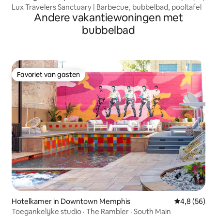
Lux Travelers Sanctuary | Barbecue, bubbelbad, pooltafel
Andere vakantiewoningen met
bubbelbad
Favoriet van gasten
Favoriet van gasten
Hotelkamer in Downtown Memphis
Gemiddelde b
4,8 (56)
Toegankelijke studio · The Rambler · South Main