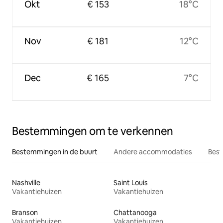
Okt
€ 153
18°C
Nov
€ 181
12°C
Dec
€ 165
7°C
Bestemmingen om te verkennen
Bestemmingen in de buurt
Andere accommodaties
Best
Nashville
Saint Louis
Vakantiehuizen
Vakantiehuizen
Branson
Chattanooga
Vakantiehuizen
Vakantiehuizen