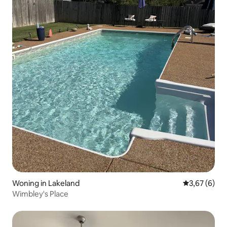
Woning in Lakeland
Gemiddelde b
3,67 (6)
Wimbley's Place