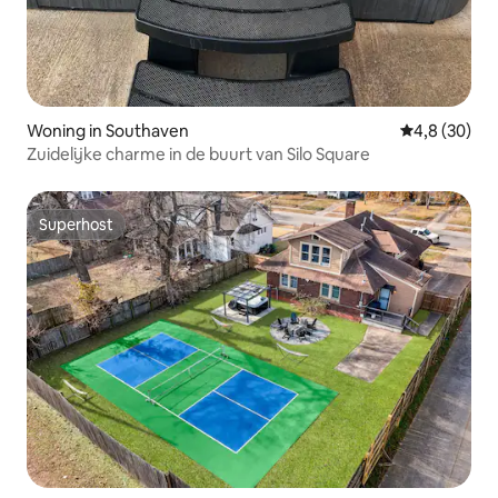
Woning in Southaven
Gemiddelde b
4,8 (30)
Zuidelijke charme in de buurt van Silo Square
Superhost
Superhost