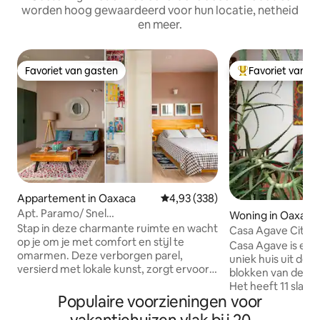
worden hoog gewaardeerd voor hun locatie, netheid
en meer.
Favoriet van gasten
Favoriet van g
Favoriet van gasten
Topfavoriet van 
Appartement in Oaxaca
Gemiddelde beoordeling van 4,93
4,93 (338)
Apt. Paramo/ Snel
Woning in Oaxaca
internet/Design/Comfort/Uitgerust
Stap in deze charmante ruimte en wacht
Casa Agave City 
op je om je met comfort en stijl te
11Kamers/12BTHR
Casa Agave is een 
omarmen. Deze verborgen parel,
uniek huis uit de 
versierd met lokale kunst, zorgt ervoor
blokken van de st
dat je je meteen thuis voelt. Dicht bij het
Het heeft 11 slaap
centrum(10 minuten rijden of 20
Populaire voorzieningen voor
badkamers. Ideaal
minuten lopen bergafwaarts) Casa
of groepen die n