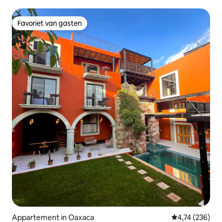
Favoriet van gasten
Favoriet van gasten
Appartement in Oaxaca
Gemiddelde beo
4,74 (236)