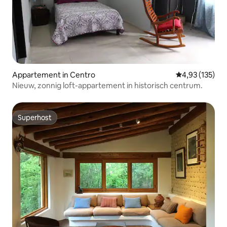
Appartement in Centro
Gemiddelde beo
4,93 (135)
Nieuw, zonnig loft-appartement in historisch centrum.
Superhost
Superhost