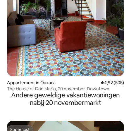
Appartement in Oaxaca
Gemiddelde beo
4,92 (505)
The House of Don Mario, 20 november. Downtown
Andere geweldige vakantiewoningen
nabij 20 novembermarkt
Superhost