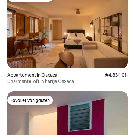
Appartement in Oaxaca
Gemiddelde beo
4,83 (101)
Charmante loft in hartje Oaxaca
Favoriet van gasten
Favoriet van gasten