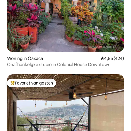
Woning in Oaxaca
Gemiddelde beo
4,85 (424)
Onafhankelijke studio in Colonial House Downtown
Favoriet van gasten
Topfavoriet van gasten