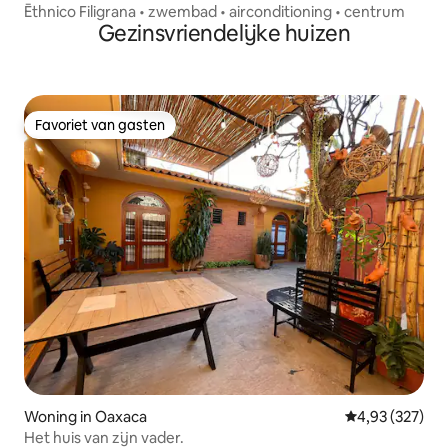
Ēthnico Filigrana • zwembad • airconditioning • centrum
Gezinsvriendelijke huizen
Favoriet van gasten
Favoriet van gasten
Woning in Oaxaca
Gemiddelde beo
4,93 (327)
Het huis van zijn vader.