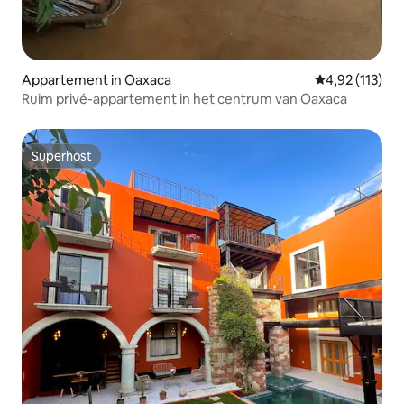
Appartement in Oaxaca
Gemiddelde beo
4,92 (113)
Ruim privé-appartement in het centrum van Oaxaca
Superhost
Superhost