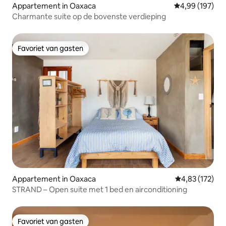
Appartement in Oaxaca
Gemiddelde beo
4,99 (197)
Charmante suite op de bovenste verdieping
Favoriet van gasten
Favoriet van gasten
Appartement in Oaxaca
Gemiddelde beo
4,83 (172)
STRAND – Open suite met 1 bed en airconditioning
Favoriet van gasten
Favoriet van gasten