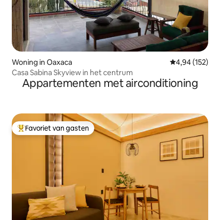
Woning in Oaxaca
Gemiddelde beo
4,94 (152)
Casa Sabina Skyview in het centrum
Appartementen met airconditioning
Favoriet van gasten
Topfavoriet van gasten