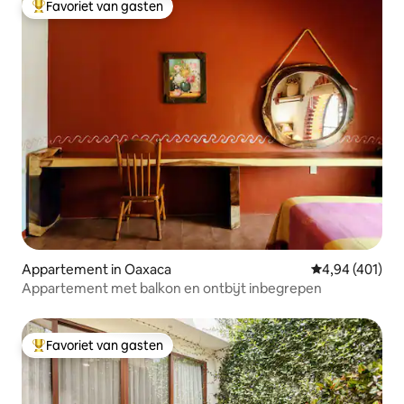
Favoriet van gasten
Topfavoriet van gasten
Appartement in Oaxaca
Gemiddelde beo
4,94 (401)
Appartement met balkon en ontbijt inbegrepen
Favoriet van gasten
Topfavoriet van gasten