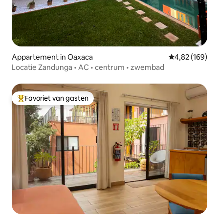
Appartement in Oaxaca
Gemiddelde beo
4,82 (169)
Locatie Zandunga • AC • centrum • zwembad
Favoriet van gasten
Topfavoriet van gasten