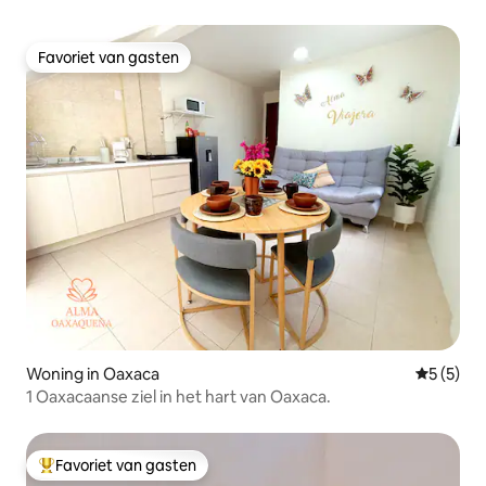
Favoriet van gasten
Favoriet van gasten
Woning in Oaxaca
Gemiddeld
5 (5)
1 Oaxacaanse ziel in het hart van Oaxaca.
Favoriet van gasten
Topfavoriet van gasten