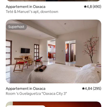
Appartement in Oaxaca
Gemiddelde be
4,8 (490)
Teté & Manuel 's apt, downtown
Superhost
Superhost
Appartement in Oaxaca
Gemiddelde beo
4,84 (295)
Room 's Guelaguetza “Oaxaca City 3”