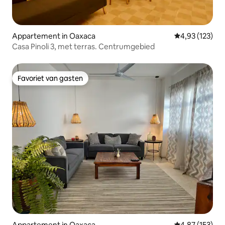
Appartement in Oaxaca
Gemiddelde beo
4,93 (123)
Casa Pinoli 3, met terras. Centrumgebied
Favoriet van gasten
Favoriet van gasten
Appartement in Oaxaca
Gemiddelde beo
4,87 (153)