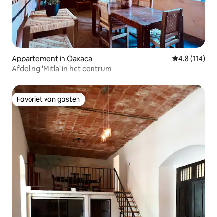
Appartement in Oaxaca
Gemiddelde be
4,8 (114)
Afdeling 'Mitla' in het centrum
Favoriet van gasten
Favoriet van gasten