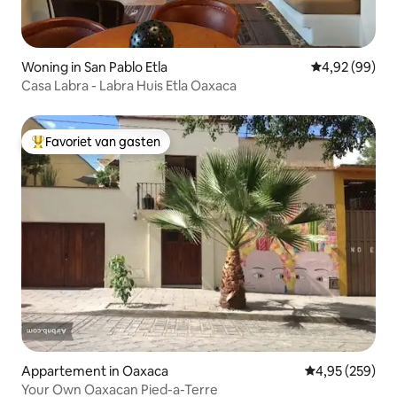
Woning in San Pablo Etla
Gemiddelde be
4,92 (99)
Casa Labra - Labra Huis Etla Oaxaca
Favoriet van gasten
Topfavoriet van gasten
Appartement in Oaxaca
Gemiddelde beo
4,95 (259)
Your Own Oaxacan Pied-a-Terre