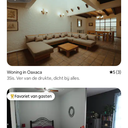
Superhost
Woning in Oaxaca
Gemiddeld
5 (3)
3Sis. Ver van de drukte, dicht bij alles.
Favoriet van gasten
Topfavoriet van gasten