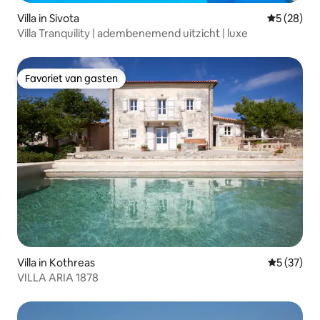
Villa in Sivota
Gemiddelde
5 (28)
Villa Tranquility | adembenemend uitzicht | luxe
Favoriet van gasten
Favoriet van gasten
Villa in Kothreas
Gemiddelde
5 (37)
VILLA ARIA 1878