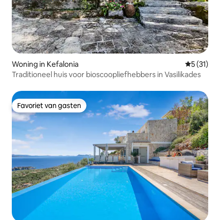
Woning in Kefalonia
Gemiddelde
5 (31)
Traditioneel huis voor bioscoopliefhebbers in Vasilikades
Favoriet van gasten
Favoriet van gasten