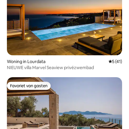
Woning in Lourdata
Gemiddelde
5 (41)
NIEUWE villa Marvel Seaview privézwembad
Favoriet van gasten
Favoriet van gasten