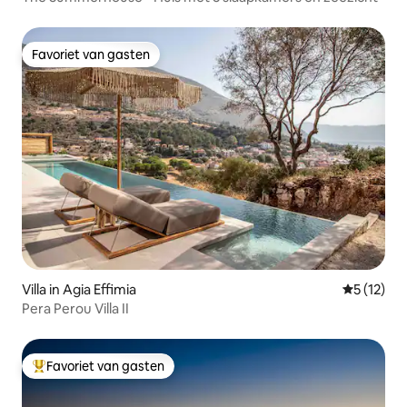
Favoriet van gasten
Favoriet van gasten
Villa in Agia Effimia
Gemiddelde
5 (12)
Pera Perou Villa II
Favoriet van gasten
Topfavoriet van gasten