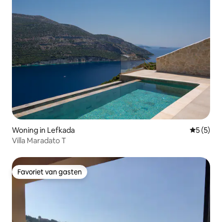
Woning in Lefkada
Gemiddeld
5 (5)
Villa Maradato T
Favoriet van gasten
Favoriet van gasten