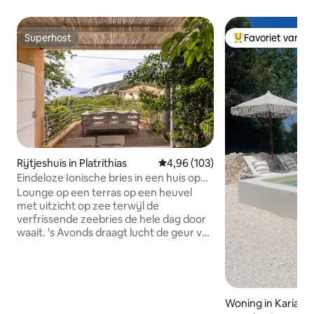
Superhost
Favoriet van g
Superhost
Topfavoriet van 
Rijtjeshuis in Platrithias
Gemiddelde beoordeling van 4,96
4,96 (103)
Eindeloze Ionische bries in een huis op
het eiland Ithaca
Lounge op een terras op een heuvel
met uitzicht op zee terwijl de
verfrissende zeebries de hele dag door
waait. 's Avonds draagt lucht de geur van
jasmijn en kamperfoelie. Een serene
sfeer gaat binnen door met potplanten,
elegant ingebouwd meubilair en een
smaakvolle inrichting in gedempte
aardetinten. Verlichting en andere
Woning in Karia
details maken de sereniteit compleet.