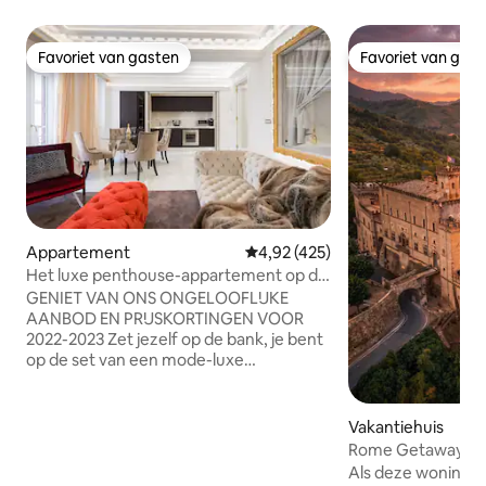
Favoriet van gasten
Favoriet van gas
Favoriet van gasten
Favoriet van gas
Appartement
Gemiddelde beoordeling van 4,92
4,92 (425)
Het luxe penthouse-appartement op de
Spaanse Trappen
GENIET VAN ONS ONGELOOFLIJKE
AANBOD EN PRIJSKORTINGEN VOOR
2022-2023 Zet jezelf op de bank, je bent
op de set van een mode-luxe
campagne. In dit luxe luxe penthouse,
gelegen net naast Hèrmes Palace en
tussen Palazzo Fendi en Palazzo
Vakantiehuis
Valentino, zult u luxe ervaren die nog
Rome Getaway: Ro
nooit eerder is gezien: Fendi-Style
slaapkamers in k
Als deze woning ni
appartement inclusief keuken van