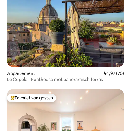
Appartement
Gemiddelde be
4,97 (70)
Le Cupole - Penthouse met panoramisch terras
Favoriet van gasten
Topfavoriet van gasten