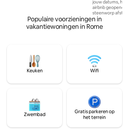
jouw datums, heb 
krokodillenstof, maxi-Jacuzzi bad, high-
airbnb geopend op
end designmeubilair, 7/24 hotellerie
steenworp afstand. Een Rome-ui
diensten. DIENSTEN INBEGREPEN: -
Populaire voorzieningen in
wacht op je in dit
volledige ontsmetting voor het
twee bedden, gene
vakantiewoningen in Rome
inchecken; - Sleutelloze
perfect voor een 
geautomatiseerde toegang; -
toevluchtsoord. Sl
Wasservice in 24 UUR * -
het dichtstbijzijn
Schoonmaakservice * * Er is geen extra
voor winterse avo
kosten verschuldigd voor elke
prachtige huis in
inbegrepen service en ze worden
middeleeuws dorps
tijdens je verblijf aangeboden.
minuten van Tivol
DIENSTEN OP AANVRAAG: - Home F&B
de auto van Rome.
Keuken
Wifi
Services and Deliveries - Private
naar de dichtstbijz
Museums Tours Service -
Eigen internet en
Chauffeursdienst 24/7 - Beste Care
Nanny Service Ontdek alle luxe details
met een selectie van echt unieke en
kostbare tips over een speciaal Airbnb-
Guidebook. Geniet van de schoonheid
van de Eeuwige Stad en je Romeinse
Gratis parkeren op
Zwembad
luxe vakantie op de Spaanse Trappen,
het terrein
meest exquise mode-luxe zolder. ***
Vanaf 27/10/2019 nieuwe opening. De