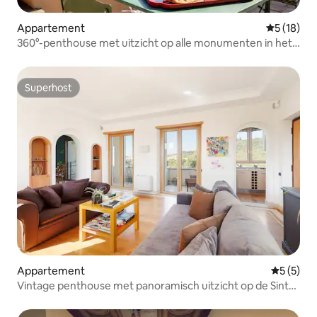
Appartement
Gemiddelde
5 (18)
360°-penthouse met uitzicht op alle monumenten in het
centrum van Rome
Superhost
Superhost
Appartement
Gemiddeld
5 (5)
Vintage penthouse met panoramisch uitzicht op de Sint-
Pietersbasiliek