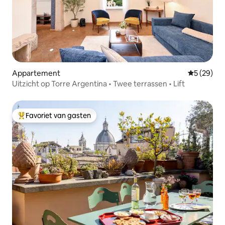
Appartement
Gemiddelde
5 (29)
Uitzicht op Torre Argentina • Twee terrassen • Lift
Favoriet van gasten
Topfavoriet van gasten