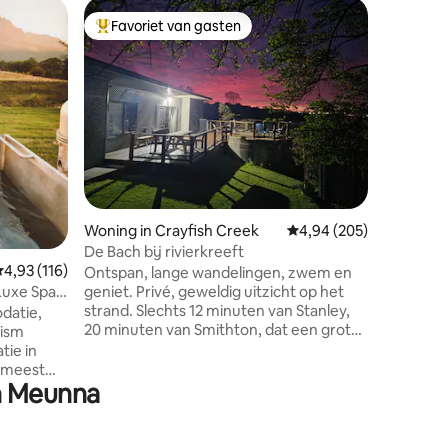
Schuur i
Favoriet van gasten
Favor
Topfavoriet van gasten
Topfavo
Aquila B
Spectacu
Aquila Barn - Een pr
eeuwenou
bekroond
heeft on
op een 
locatie. 
van 117 
spectacu
ecensies
uitgebrei
Woning in Crayfish Creek
Gemiddelde beoordeling
4,94 (205)
groene l
wonderli
De Bach bij rivierkreeft
Coast. In de omgeving bevinden zich de
emiddelde beoordeling van 4,93 uit 5, 116 recensies
4,93 (116)
Ontspan, lange wandelingen, zwem en
iconische
Luxe Spa
geniet. Privé, geweldig uitzicht op het
Farm. Aqu
strand. Slechts 12 minuten van Stanley,
datie,
op slech
20 minuten van Smithton, dat een grote
rism
supermarkt heeft. 25 minuten van
ie in
Wynyard. Rockycape Taven, geweldige
e meest
in Meunna
maaltijden op slechts vijf minuten
 en is
afstand. Plus 2 benzinestations die wel
n Cradle
afhalen en boodschappen doen. Ontdek
an vier,
deze prachtige omgeving, met veel te
lijkheid