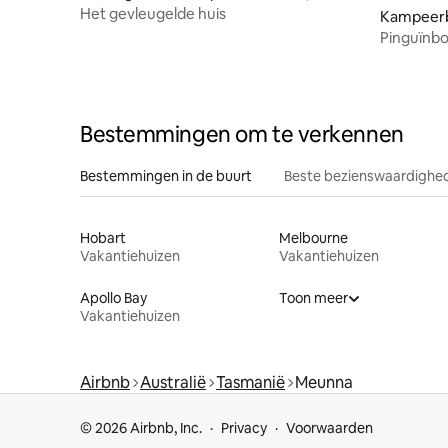
Het gevleugelde huis
Kampeerb
n
Pinguïnbo
Bestemmingen om te verkennen
Bestemmingen in de buurt
Beste bezienswaardighed
Hobart
Melbourne
Vakantiehuizen
Vakantiehuizen
Apollo Bay
Toon meer
Vakantiehuizen
Airbnb
Australië
Tasmanië
Meunna
© 2026 Airbnb, Inc.
Privacy
Voorwaarden