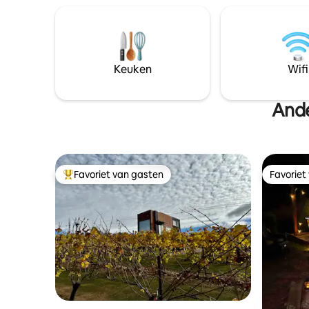
zonsonde
Port Latta, waar enorme schepen op
dit uniek
slechts 3 km naar het noordoosten
geweldige ui
verbonden zijn.
Noordwestelijke
verkenne
Keuken
Wifi
Ande
Favoriet van gasten
Favoriet
Topfavoriet van gasten
Favoriet