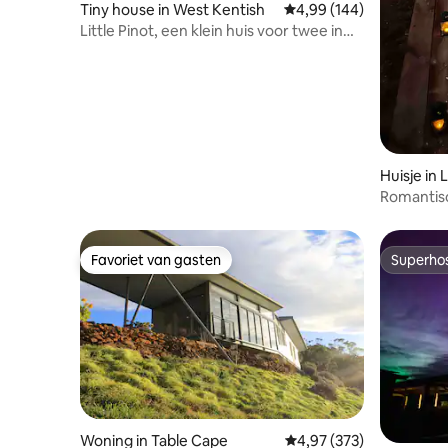
Tiny house in West Kentish
Gemiddelde beoordeling 
4,99 (144)
Little Pinot, een klein huis voor twee in
een wijngaard.
Huisje in
Romantisc
wildernis
Favoriet van gasten
Superho
Favoriet van gasten
Superho
Woning in Table Cape
Gemiddelde beoordeling 
4,97 (373)