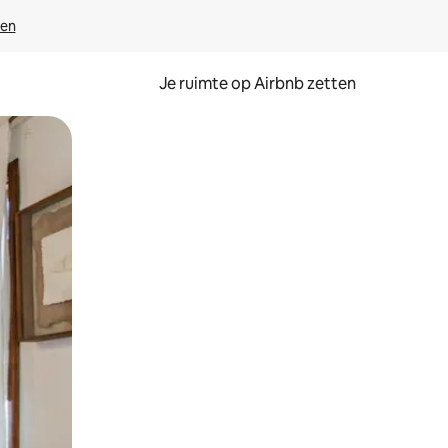
ven
Je ruimte op Airbnb zetten
ken of swipen.