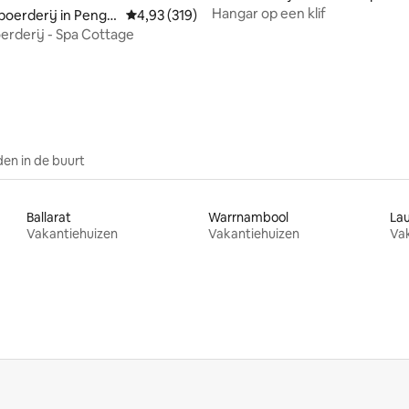
Hangar op een klif
oerderij in Pengui
Gemiddelde beoordeling van 4,93 uit 5, 319 r
4,93 (319)
erderij - Spa Cottage
en in de buurt
Ballarat
Warrnambool
La
Vakantiehuizen
Vakantiehuizen
Va