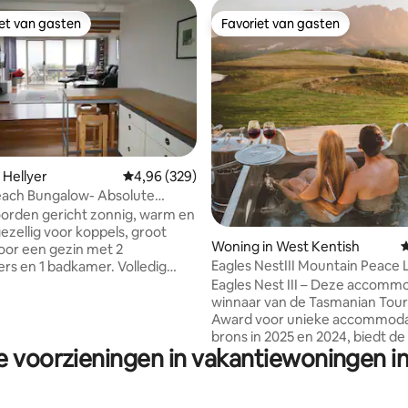
iet van gasten
Favoriet van gasten
iet van gasten
Favoriet van gasten
van 4,83 uit 5, 227 recensies
 Hellyer
Gemiddelde beoordeling van 4,96 uit 5, 329 r
4,96 (329)
each Bungalow- Absolute
nt
orden gericht zonnig, warm en
gezellig voor koppels, groot
Woning in West Kentish
G
or een gezin met 2
Eagles NestIII Mountain Peace 
rs en 1 badkamer. Volledig
Farmstay
ing of je kunt toegang krijgen
Eagles Nest III – Deze accommo
kale taverne voor uitstekende
winnaar van de Tasmanian Tou
. Er is een kleine tuin met
Award voor unieke accommodat
n meestal wat
brons in 2025 en 2024, biedt d
e voorzieningen in vakantiewoningen 
roenten voor jullie om te
verbluffende uitzichten en spa's
. Absolute strandvoorgevel
gunstig gelegen in de buurt va
ezier - vissen, wandelen of
Mountain. Het biedt een gezin v
 Bekijk magische
of één of twee stellen, de moge