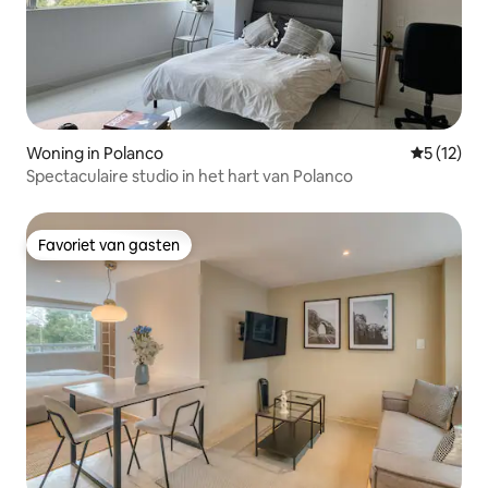
Woning in Polanco
Gemiddelde
5 (12)
Spectaculaire studio in het hart van Polanco
Favoriet van gasten
Favoriet van gasten