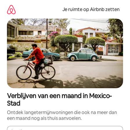
Ga
direct
Je ruimte op Airbnb zetten
naar
inhoud
Verblijven van een maand in Mexico-
Stad
Ontdek langetermijnwoningen die ook na meer dan
een maand nog als thuis aanvoelen.