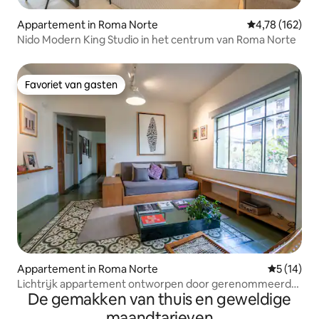
Appartement in Roma Norte
Gemiddelde beo
4,78 (162)
Nido Modern King Studio in het centrum van Roma Norte
Favoriet van gasten
Favoriet van gasten
Appartement in Roma Norte
Gemiddelde
5 (14)
Lichtrijk appartement ontworpen door gerenommeerde
De gemakken van thuis en geweldige
architecten
maandtarieven