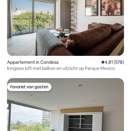
Appartement in Condesa
Gemiddelde beo
4,81 (578)
Kingsize loft met balkon en uitzicht op Parque Mexico
Favoriet van gasten
Favoriet van gasten