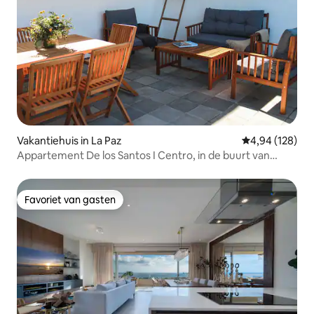
Vakantiehuis in La Paz
Gemiddelde beo
4,94 (128)
Appartement De los Santos I Centro, in de buurt van
Malecón
Favoriet van gasten
Favoriet van gasten