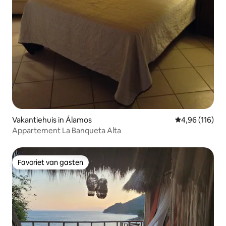
Vakantiehuis in Álamos
Gemiddelde beo
4,96 (116)
Appartement La Banqueta Alta
Favoriet van gasten
Favoriet van gasten