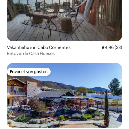
Vakantiehuis in Cabo Corrientes
Gemiddelde be
4,96 (23)
Betoverde Casa Huesos
Favoriet van gasten
Favoriet van gasten