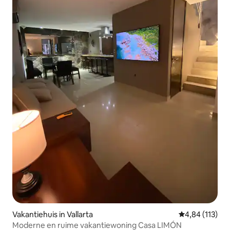
Vakantiehuis in Vallarta
Gemiddelde beo
4,84 (113)
Moderne en ruime vakantiewoning Casa LIMÓN