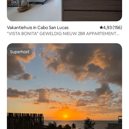
Vakantiehuis in Cabo San Lucas
Gemiddelde beo
4,93 (156)
"VISTA BONITA" GEWELDIG NIEUW 2BR APPARTEMENT
MET UITZICHT OP DE OCEAAN
Superhost
Superhost