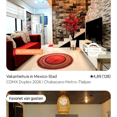
Vakantiehuis in Mexico-Stad
Gemiddelde beo
4,89 (128)
CDMX Duplex 2026 | Chabacano Metro–Tlalpan
Favoriet van gasten
Favoriet van gasten