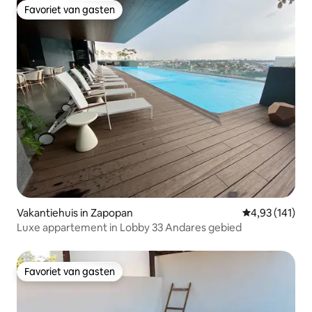
Favoriet van gasten
Favoriet van gasten
Vakantiehuis in Zapopan
Gemiddelde beo
4,93 (141)
Luxe appartement in Lobby 33 Andares gebied
Favoriet van gasten
Favoriet van gasten