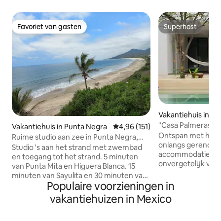
Favoriet van gasten
Superhost
Favoriet van gasten
Superhost
Vakantiehuis in Me
"Casa Palmeras" 
Vakantiehuis in Punta Negra
Gemiddelde beoordeling van 4,96
4,96 (151)
privézwembad
Ontspan met het h
Ruime studio aan zee in Punta Negra,
onlangs gerenove
Litubu
Studio 's aan het strand met zwembad
accommodatie, id
en toegang tot het strand. 5 minuten
onvergetelijk verbl
van Punta Mita en Higuera Blanca. 15
commerciële plein
minuten van Sayulita en 30 minuten van
van het historisc
Populaire voorzieningen in
Bucerias. 45 min naar de internationale
Mérida met de aut
luchthaven zonder verkeer. Dichtbij de
vakantiehuizen in Mexico
van de promenade
beste surfplekken in de baai. Strand van
auto. Het huis heeft een eigen
meer dan twee mijl zand dat eruit ziet
zwembad en terra