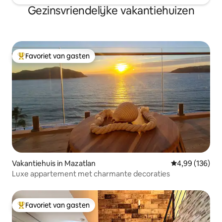
Gezinsvriendelijke vakantiehuizen
Favoriet van gasten
Topfavoriet van gasten
Vakantiehuis in Mazatlan
Gemiddelde beo
4,99 (136)
Luxe appartement met charmante decoraties
Favoriet van gasten
Topfavoriet van gasten