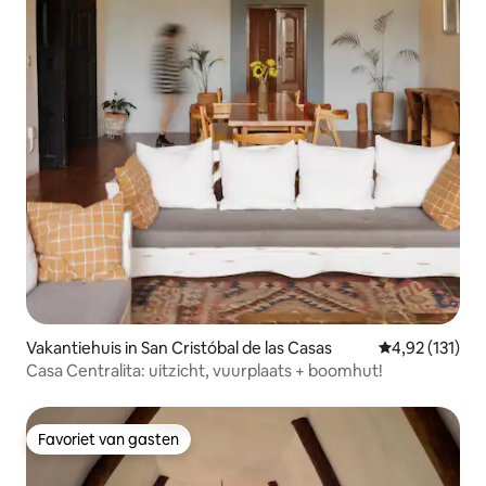
Vakantiehuis in San Cristóbal de las Casas
Gemiddelde beo
4,92 (131)
Casa Centralita: uitzicht, vuurplaats + boomhut!
Favoriet van gasten
Favoriet van gasten