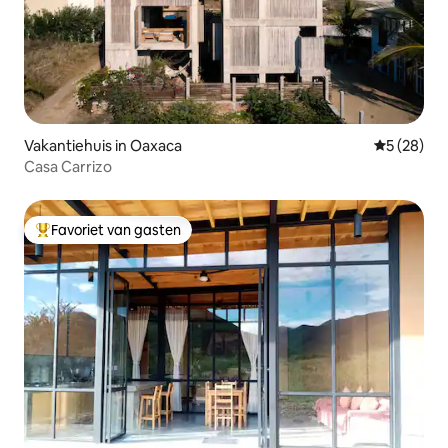
Vakantiehuis in Oaxaca
Gemiddelde
5 (28)
Casa Carrizo
Favoriet van gasten
Topfavoriet van gasten