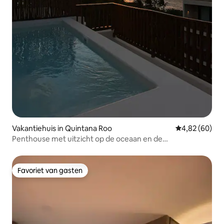
Vakantiehuis in Quintana Roo
Gemiddelde be
4,82 (60)
Penthouse met uitzicht op de oceaan en de
zonsondergang met privézwembad
Favoriet van gasten
Favoriet van gasten