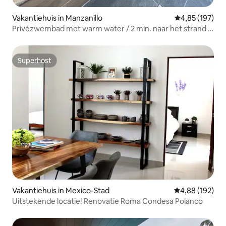
Vakantiehuis in Manzanillo
Gemiddelde beo
4,85 (197)
Privézwembad met warm water / 2 min. naar het strand /
8 min. naar de haven
Superhost
Superhost
Vakantiehuis in Mexico-Stad
Gemiddelde beo
4,88 (192)
Uitstekende locatie! Renovatie Roma Condesa Polanco