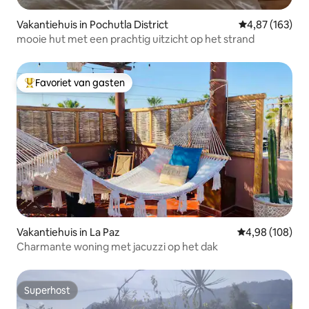
Vakantiehuis in Pochutla District
Gemiddelde beo
4,87 (163)
mooie hut met een prachtig uitzicht op het strand
Favoriet van gasten
Topfavoriet van gasten
Vakantiehuis in La Paz
Gemiddelde beo
4,98 (108)
Charmante woning met jacuzzi op het dak
Superhost
Superhost