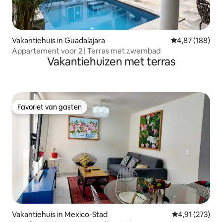
Vakantiehuis in Guadalajara
Gemiddelde beo
4,87 (188)
Appartement voor 2 | Terras met zwembad
Vakantiehuizen met terras
Favoriet van gasten
Favoriet van gasten
Vakantiehuis in Mexico-Stad
Gemiddelde beo
4,91 (273)