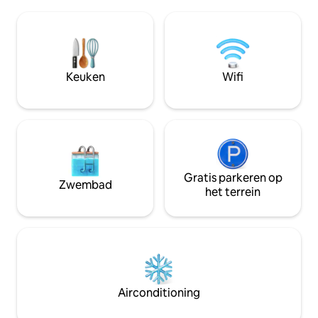
als het Caribisch gebied in de Stille
badkamer voor he
Oceaan, spectaculaire
met 2 comfortabe
zonsondergangen en goede wifi.
badkamer en airco
Gezinsvriendelijk en huisdiervriendelijk.
woonkamer en ee
Je kunt naar de Marietas-eilanden
4 personen, een i
reizen of vissen vanuit nabijgelegen
Keuken
Wifi
rusten en plezier 
dorpen of La Marina de La Cruz de
Huanacaxtle op 20 minuten afstand.
Gratis parkeren op
Zwembad
het terrein
Airconditioning