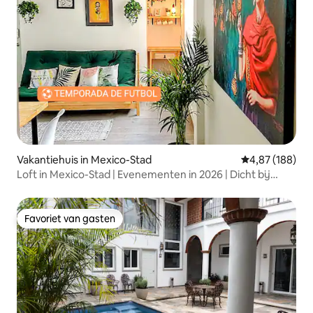
Vakantiehuis in Mexico-Stad
Gemiddelde beo
4,87 (188)
Loft in Mexico-Stad | Evenementen in 2026 | Dicht bij
AICM
Favoriet van gasten
Favoriet van gasten