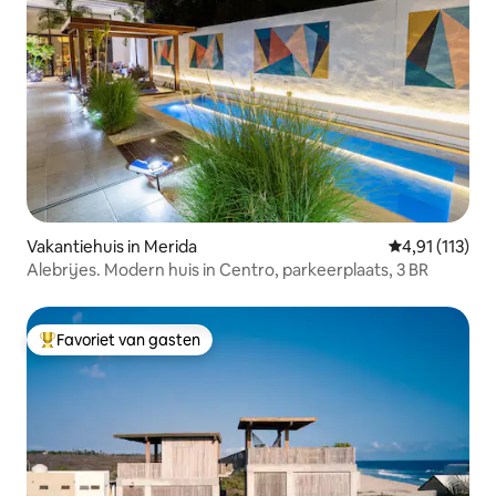
Vakantiehuis in Merida
Gemiddelde be
4,91 (113)
Alebrijes. Modern huis in Centro, parkeerplaats, 3 BR
Favoriet van gasten
Topfavoriet van gasten