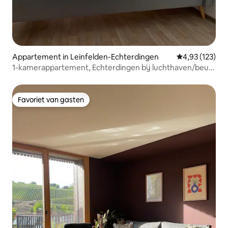
Appartement in Leinfelden-Echterdingen
Gemiddelde beo
4,93 (123)
1-kamerappartement, Echterdingen bij luchthaven/beurs
Stuttgart
Favoriet van gasten
Favoriet van gasten