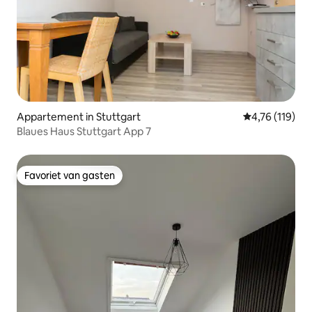
Appartement in Stuttgart
Gemiddelde beo
4,76 (119)
Blaues Haus Stuttgart App 7
Favoriet van gasten
Favoriet van gasten