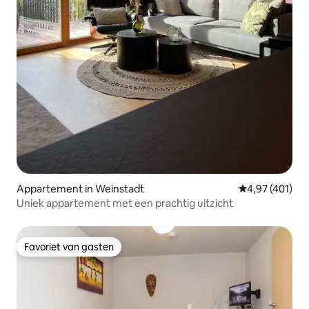
Appartement in Weinstadt
Gemiddelde beo
4,97 (401)
Uniek appartement met een prachtig uitzicht
Favoriet van gasten
Favoriet van gasten