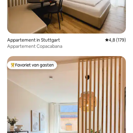
Appartement in Stuttgart
Gemiddelde be
4,8 (179)
Appartement Copacabana
Favoriet van gasten
Topfavoriet van gasten