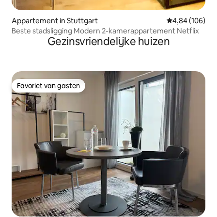
Appartement in Stuttgart
Gemiddelde beo
4,84 (106)
Beste stadsligging Modern 2-kamerappartement Netflix
Gezinsvriendelijke huizen
Favoriet van gasten
Favoriet van gasten