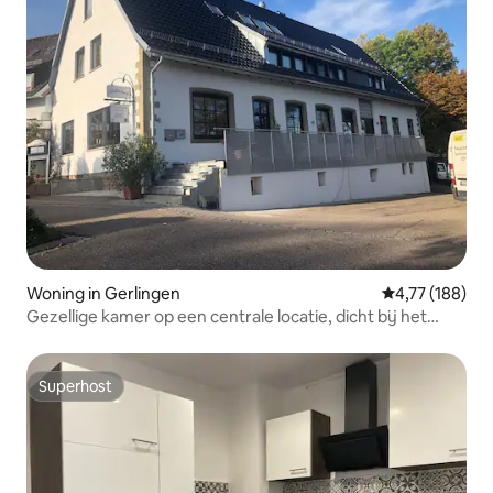
Woning in Gerlingen
Gemiddelde beo
4,77 (188)
Gezellige kamer op een centrale locatie, dicht bij het
beursgebouw
Superhost
Superhost