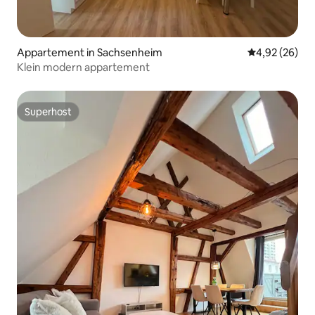
Appartement in Sachsenheim
Gemiddelde be
4,92 (26)
Klein modern appartement
Superhost
Superhost