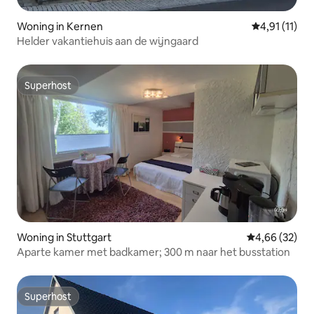
Woning in Kernen
Gemiddelde b
4,91 (11)
Helder vakantiehuis aan de wijngaard
Superhost
Superhost
Woning in Stuttgart
Gemiddelde be
4,66 (32)
Aparte kamer met badkamer; 300 m naar het busstation
Superhost
Superhost