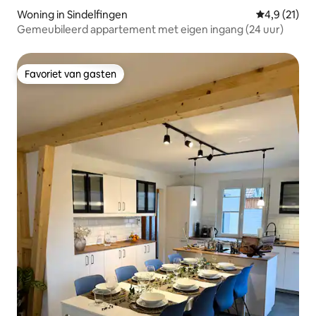
Woning in Sindelfingen
Gemiddelde b
4,9 (21)
Gemeubileerd appartement met eigen ingang (24 uur)
Favoriet van gasten
Favoriet van gasten