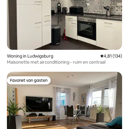
Woning in Ludwigsburg
Gemiddelde beo
4,81 (134)
Maisonette met airconditioning - ruim en centraal
Favoriet van gasten
Favoriet van gasten