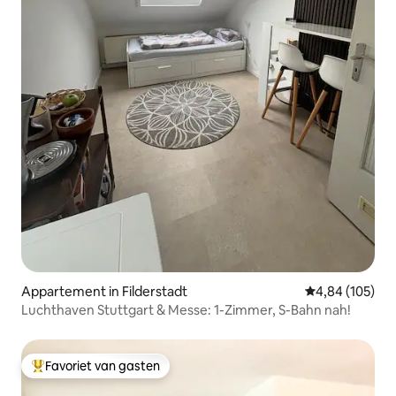
Appartement in Filderstadt
Gemiddelde beo
4,84 (105)
Luchthaven Stuttgart & Messe: 1-Zimmer, S-Bahn nah!
Favoriet van gasten
Topfavoriet van gasten