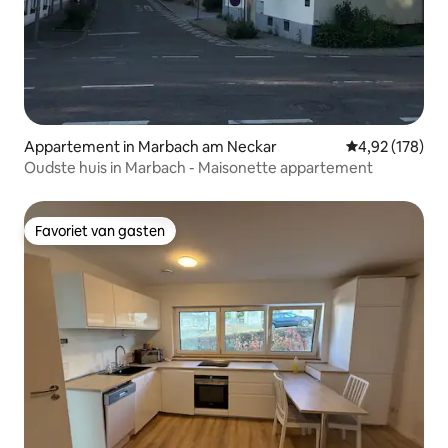
Appartement in Marbach am Neckar
Gemiddelde beo
4,92 (178)
Oudste huis in Marbach - Maisonette appartement
Favoriet van gasten
Favoriet van gasten