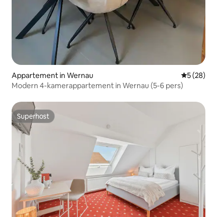
Appartement in Wernau
Gemiddelde
5 (28)
Modern 4-kamerappartement in Wernau (5-6 pers)
Superhost
Superhost