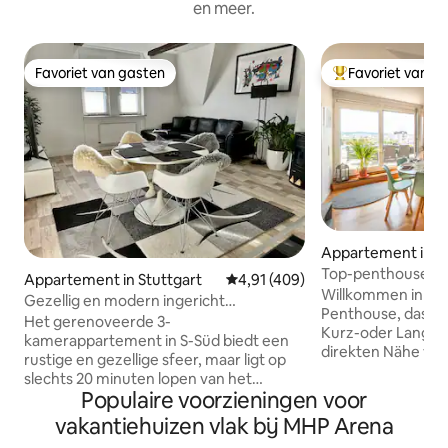
en meer.
Favoriet van gasten
Favoriet van g
Favoriet van gasten
Topfavoriet van 
Appartement in Fi
Top-penthouse Stu
Appartement in Stuttgart
Gemiddelde beoordeling van 4,91
4,91 (409)
Airport | Terras
Willkommen in di
Gezellig en modern ingericht
Penthouse, dass di
appartement in S-Süd
Het gerenoveerde 3-
Kurz-oder Langzei
kamerappartement in S-Süd biedt een
direkten Nähe vom
rustige en gezellige sfeer, maar ligt op
und der Messe alle
slechts 20 minuten lopen van het
Doppelbetten → 2
Populaire voorzieningen voor
centrum. Als alternatief ligt een
Schlafzimmer für 
metrostation op 2 minuten afstand. Het
vakantiehuizen vlak bij MHP Arena
Smart-TV 75Zoll &
appartement van 75 m ² biedt een
Amazon Prime → B