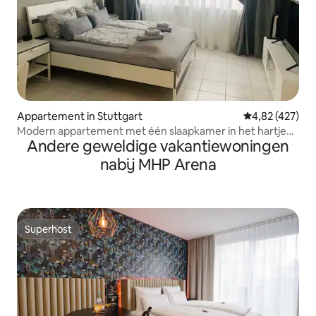
Appartement in Stuttgart
Gemiddelde beo
4,82 (427)
Modern appartement met één slaapkamer in het hartje
Andere geweldige vakantiewoningen
Stuttgart
nabij MHP Arena
Superhost
Superhost