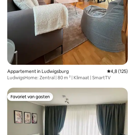
Appartement in Ludwigsburg
Gemiddelde be
4,8 (125)
LudwigsHome: Zentral | 80 m ² | Klimaat | SmartTV
Favoriet van gasten
Favoriet van gasten