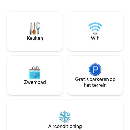
hoogwaardige apparatuur met ruime,
Soundsystem → Schnelles Internet mit I
lichte woonkamer met elektrische open
Pad → Fitness-Equ
haard en 55inch Samsung Smart TV. De
→ NESPRESSO-Kaff
badkamer is onlangs gerenoveerd, de 2
Waschmaschine/Tr
slaapkamers zijn uitgerust met grote
Parkplätze → Fußläufig 2 Minuten bis zur
comfortabele tweepersoonsbedden,
Mall
evenals nieuwe ramen, waaronder
Keuken
Wifi
elektrische rolluiken.
Gratis parkeren op
Zwembad
het terrein
Airconditioning