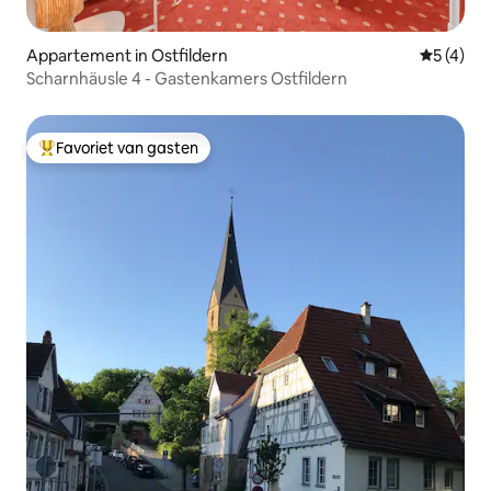
Appartement in Ostfildern
Gemiddeld
5 (4)
Scharnhäusle 4 - Gastenkamers Ostfildern
Favoriet van gasten
Topfavoriet van gasten