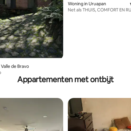
Woning in Uruapan
g van 4,67 uit 5, 18 recensies
Net als THUIS, COMFORT EN R
 Valle de Bravo
o
Appartementen met ontbijt