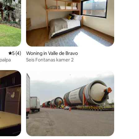
Gemiddelde beoordeling van 5 uit 5, 4 recensies
5 (4)
Woning in Valle de Bravo
palpa
Seis Fontanas kamer 2