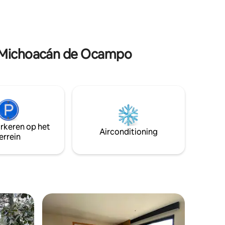
een rustige ruimte nodig hebt om je op
ndelijk,
te concentreren, je zult genieten van de
ntrale
speciale werkruimte in dit huis. Ook met
e hoek,
zelf inchecken kan je met zelf inchecken
kerij,
en jezelf op je eigen tempo instellen.
ke
n Michoacán de Ocampo
arkeren op het
Airconditioning
errein