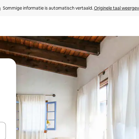
Sommige informatie is automatisch vertaald. 
Originele taal weerge
t
een keuze met je de pijltjestoetsen omhoog en omlaag, óf door te tik