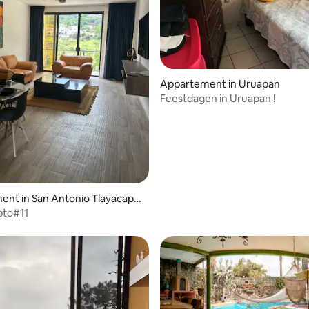
ing van 4,4 uit 5, 5 recensies
Appartement in Uruapan
Feestdagen in Uruapan !
nt in San Antonio Tlayacapa
pto#11