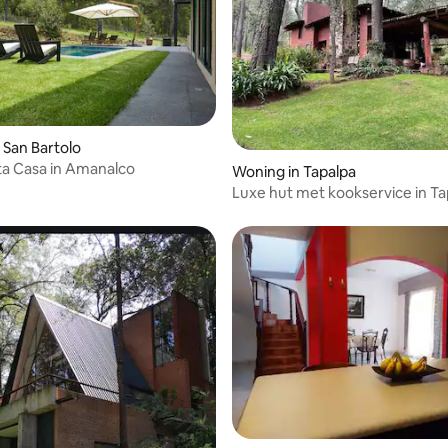
 San Bartolo
ta Casa in Amanalco
Woning in Tapalpa
Luxe hut met kookservice in Ta