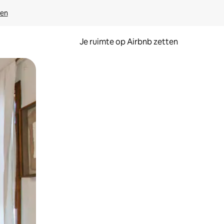
ven
Je ruimte op Airbnb zetten
ken of swipen.