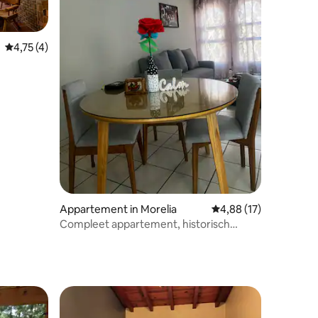
Gemiddelde beoordeling van 4,75 uit 5, 4 recensies
4,75 (4)
Appartement in Morelia
Gemiddelde beoordelin
4,88 (17)
Compleet appartement, historisch
centrum.