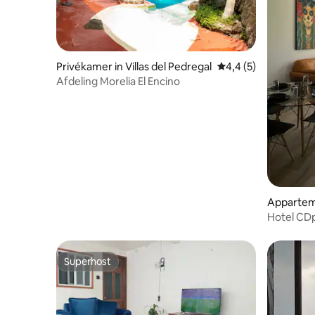
Privékamer in Villas del Pedregal
Gemiddelde beoordel
4,4 (5)
Afdeling Morelia El Encino
Apparteme
n
Hotel CD
Superhost
Superhost