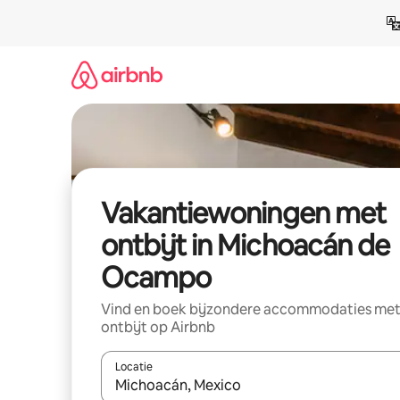
Ga
direct
naar
inhoud
Vakantiewoningen met
ontbijt in Michoacán de
Ocampo
Vind en boek bijzondere accommodaties me
ontbijt op Airbnb
Locatie
Wanneer er suggesties beschikbaar zijn, maak je 