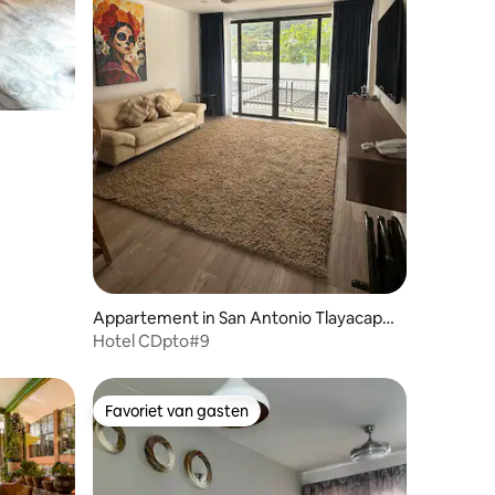
Appartement in San Antonio Tlayacapa
n
Hotel CDpto#9
Favoriet van gasten
Favoriet van gasten