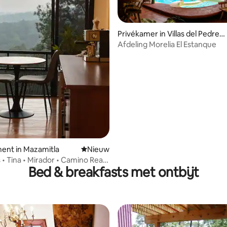
Privékamer in Villas del Pedreg
al
Afdeling Morelia El Estanque
ent in Mazamitla
Nieuwe accommodatie
Nieuw
 • Tina • Mirador • Camino Real
Bed & breakfasts met ontbijt