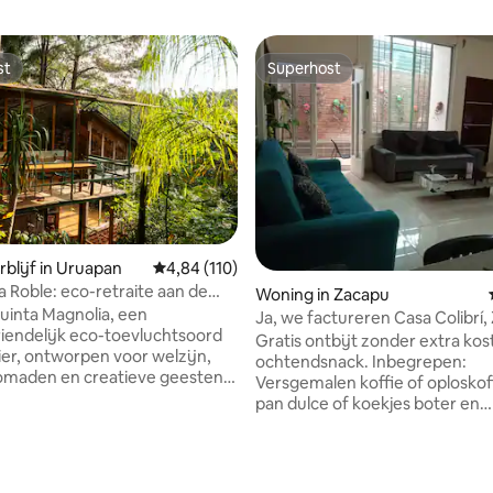
st
Superhost
st
Superhost
blijf in Uruapan
Gemiddelde beoordeling van 4,84 uit 5, 110 r
4,84 (110)
a Roble: eco-retraite aan de
Woning in Zacapu
inta Magnolia, een
Ja, we factureren Casa Colibrí,
riendelijk eco-toevluchtsoord
kamers, 9 gasten
Gratis ontbijt zonder extra kos
vier, ontworpen voor welzijn,
ochtendsnack. Inbegrepen:
nomaden en creatieve geesten.
Versgemalen koffie of oploskof
LEX: Snelle internettoegang,
pan dulce of koekjes boter en
bele buitenruimtes om te
marmelade. Volgens het aantal 
 yoga-/fitnessruimte,
de boeking. Geniet van het ge
 ruimte met
een verblijf op een rustige, cen
g van 4,79 uit 5, 14 recensies
digdheden, circuit van meer
gelegen plek. Met ruime kamer