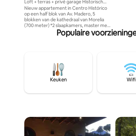
Loft + terras + privé garage Historisch
dan tien 
centrum
Nieuw appartement in Centro Histórico
rusthangmat. LA CASITA: 
op een half blok van Av. Madero, 5
woning m
blokken van de kathedraal van Morelia
eetkamer,
(700 meter) *2 slaapkamers, master met
zoals kof
Populaire voorzienin
kingsize bed en secundaire met
en ontbi
eenpersoons stapelbed *gesloten
garage voor 1 auto *huisdiervriendelijk
(huisdieren toegestaan) *Terras met
barbecue, vuurplaats, ijsbox en half
badkamer *keuken uitgerust met een
ingebouwd fornuis *servicepatio met
wasserette *Inclusief Prime-video,
Disney+, Netflix 250 gb wifi Aan de ene
Keuken
Wifi
kant van het huis is er een wasserette,
supermarkt en wasstraat