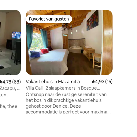
Kampeerb
Favoriet van gasten
Superho
Favoriet van gasten
Superho
Rancho d
accommo
Meer dan
complete 
bloedpaar
mountain
verhuizer
verwarmi
dat je ni
hut, onze
ecensies
een zeer 
Vakantiehuis in Mazamitla
Gemiddelde beoordelin
4,93 (15)
midden in
Gemiddelde beoordeling van 4,78 uit 5, 68 recensies
4,78 (68)
veeleise
Villa Cali | 2 slaapkamers in Bosque
 Zacapu, 3
rusten, o
Mazamitla
Ontsnap naar de rustige sereniteit van
ten;
maken, w
het bos in dit prachtige vakantiehuis
bosoptie
gehost door Denice. Deze
fie, thee
accommodatie is perfect voor maximaal
4 personen en beschikt over 2 gezellige
gasten in
kamers met 3 comfortabele bedden en 2
mak van
glanzende badkamers. Of je nu een
traal
externe werknemer bent of gewoon
s, een