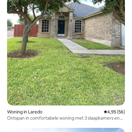
Woning in Laredo
Gemiddelde be
4,95 (56)
Ontspan in comfortabele woning met 3 slaapkamers en
zwembad