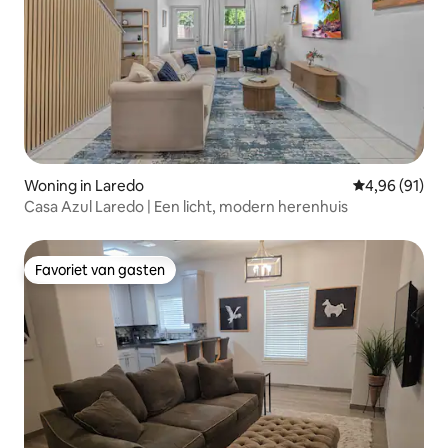
Woning in Laredo
Gemiddelde be
4,96 (91)
Casa Azul Laredo | Een licht, modern herenhuis
Favoriet van gasten
Favoriet van gasten