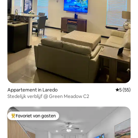
Appartement in Laredo
Gemiddelde
5 (55)
Stedelijk verblijf @ Green Meadow C2
Favoriet van gasten
Topfavoriet van gasten