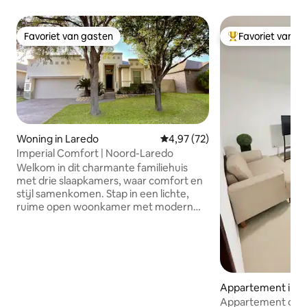
Favoriet van gasten
Favoriet van g
Favoriet van gasten
Topfavoriet van 
Woning in Laredo
Gemiddelde beoordeling van 4,9
4,97 (72)
Imperial Comfort | Noord-Laredo
Welkom in dit charmante familiehuis
met drie slaapkamers, waar comfort en
stijl samenkomen. Stap in een lichte,
ruime open woonkamer met modern
meubilair en een warme inrichting. De
volledig uitgeruste keuken beschikt over
strakke apparaten, perfect voor
familiemaaltijden. Elke slaapkamer biedt
een gezellig toevluchtsoord met pluche
beddengoed en voldoende
Appartement in N
opbergruimte. Geniet van
Appartement op 5 