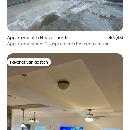
Appartement in Nuevo Laredo
Gemiddelde
5 (43)
Appartement met 1 slaapkamer in het centrum van
Nederland, dicht bij het consulaat
Favoriet van gasten
Favoriet van gasten