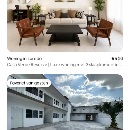
Woning in Laredo
Gemiddeld
5 (5)
Casa Verde Reserve | Luxe woning met 3 slaapkamers in
de buurt van alles
Favoriet van gasten
Favoriet van gasten