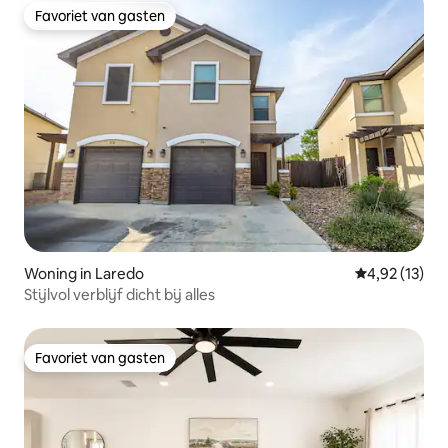
Favoriet van gasten
Favoriet van gasten
Woning in Laredo
Gemiddelde be
4,92 (13)
Stijlvol verblijf dicht bij alles
Favoriet van gasten
Favoriet van gasten