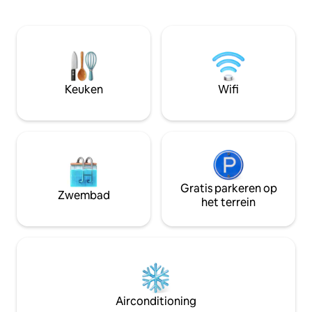
omheinde speeltuin voor kinderen (Park
prachtige rivieroe
for Play) en op slechts een klein eindje
naar de stad naar
rijden van de rivier, cafés en de golfbaan
en restaurants. M
- Perfect voor ontspannende uitstapjes.
stijlvolle botsing
Gemak op deze centraal gelegen plek.
zullen ervoor zorg
We hebben ook een uitklapbare
weg wilt!
Keuken
Wifi
tweepersoonsslaapbank en een extra
eenpersoonsbed. Huisdieren
toegestaan, volledig omheind huis
Gratis parkeren op
Zwembad
het terrein
Airconditioning