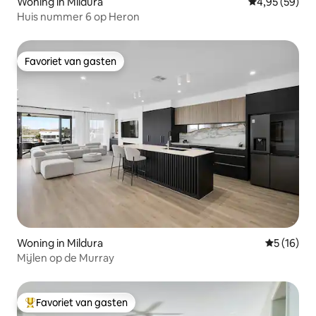
Woning in Mildura
Gemiddelde be
4,95 (59)
Huis nummer 6 op Heron
Favoriet van gasten
Favoriet van gasten
Woning in Mildura
Gemiddelde
5 (16)
Mijlen op de Murray
Favoriet van gasten
Topfavoriet van gasten