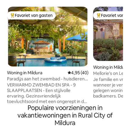
Favoriet van gasten
Favoriet van g
Topfavoriet van gasten
Topfavoriet van 
Woning in Mildura
Woning in Mildura
Gemiddelde beoordeling van 4,9
4,95 (40)
Mellorie's on Lem
Paradijs aan het zwembad - huisdieren
Je familie en vrienden zijn dicht bij alles
toegestaan
VERWARMD ZWEMBAD EN SPA - 9
wanneer je verblij
SLAAPPLAATSEN - Een stijlvolle
gelegen woning me
ervaring. Gezinsvriendelijk
badkamers. Deze 
toevluchtsoord met een ongerept in de
accommodatie is 
Populaire voorzieningen in
grond aangelegd zonne-
zo veel of zo weinig
energiezwembad en een verwarmde
met zijn enorme achtertuin is het niet
vakantiewoningen in Rural City of
spa - een ruime buitenruimte voor
moeilijk om te ont
Mildura
entertainment. Op slechts enkele
komen. Als je beslu
minuten van een prachtige, enorme,
een gemakkelijke