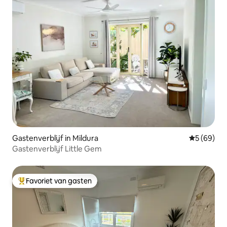
Gastenverblijf in Mildura
Gemiddelde
5 (69)
Gastenverblijf Little Gem
Favoriet van gasten
Topfavoriet van gasten