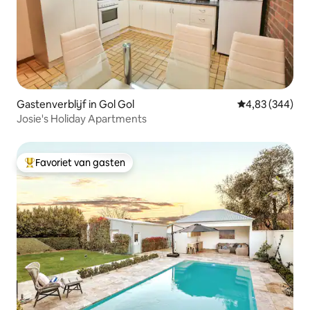
Gastenverblijf in Gol Gol
Gemiddelde beo
4,83 (344)
Josie's Holiday Apartments
Favoriet van gasten
Topfavoriet van gasten