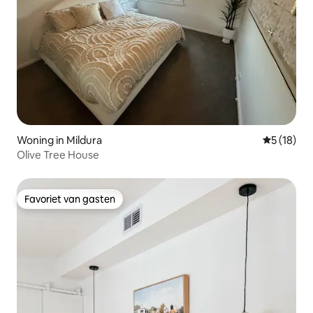
Woning in Mildura
Gemiddelde
5 (18)
Olive Tree House
Favoriet van gasten
Favoriet van gasten