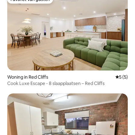
Favoriet van gasten
Woning in Red Cliffs
Gemiddeld
5 (5)
Cook Luxe Escape - 8 slaapplaatsen – Red Cliffs