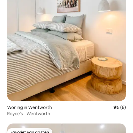
Woning in Wentworth
Gemiddeld
5 (6)
Royce's - Wentworth
Favoriet van gasten