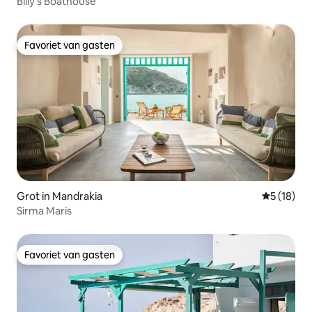
Billy's Boathouse
Favoriet van gasten
Favoriet van gasten
Grot in Mandrakia
Gemiddelde
5 (18)
Sirma Maris
Favoriet van gasten
Favoriet van gasten