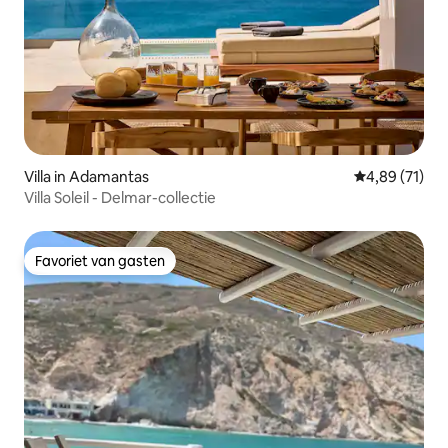
Villa in Adamantas
Gemiddelde be
4,89 (71)
Villa Soleil - Delmar-collectie
Favoriet van gasten
Favoriet van gasten