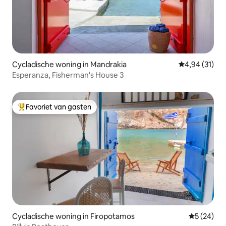
Cycladische woning in Mandrakia
Gemiddelde be
4,94 (31)
Esperanza, Fisherman's House 3
Favoriet van gasten
Topfavoriet van gasten
Cycladische woning in Firopotamos
Gemiddelde
5 (24)