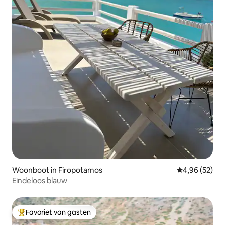
Woonboot in Firopotamos
Gemiddelde be
4,96 (52)
Eindeloos blauw
Favoriet van gasten
Topfavoriet van gasten