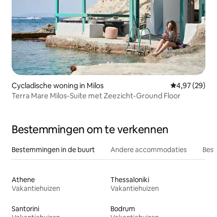
Cycladische woning in Milos
Gemiddelde be
4,97 (29)
Terra Mare Milos-Suite met Zeezicht-Ground Floor
Bestemmingen om te verkennen
Bestemmingen in de buurt
Andere accommodaties
Best
Athene
Thessaloniki
Vakantiehuizen
Vakantiehuizen
Santorini
Bodrum