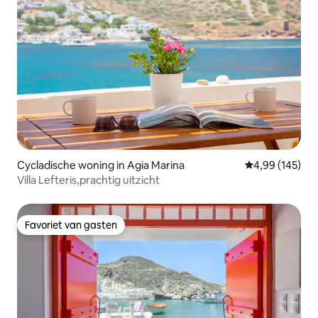
Cycladische woning in Agia Marina
Gemiddelde beo
4,99 (145)
Villa Lefteris,prachtig uitzicht
Favoriet van gasten
Favoriet van gasten