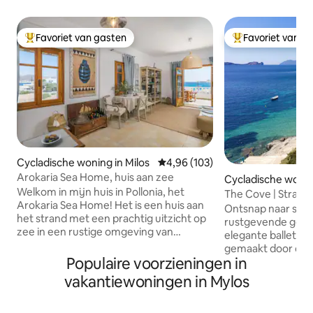
Favoriet van gasten
Favoriet van g
Topfavoriet van gasten
Topfavoriet van 
Cycladische woning in Milos
Gemiddelde beoordeling van 4,96
4,96 (103)
Arokaria Sea Home, huis aan zee
Cycladische woning
Welkom in mijn huis in Pollonia, het
The Cove | Strand
Arokaria Sea Home! Het is een huis aan
Ontsnap naar sere
het strand met een prachtig uitzicht op
rustgevende gelui
zee in een rustige omgeving van
elegante ballet va
Pollonia, op slechts 20 meter van het
gemaakt door de
strand en op 5 meter van het centrum
Populaire voorzieningen in
van onze familie i
van het dorp. Dit is mijn huis, waar ik kan
huis ligt op minde
vakantiewoningen in Mylos
ontspannen en hopen dat mijn gasten
het water en ligt 
ook hun verblijf kalmerend en
met de natuur en b
ontspannend zullen vinden, met