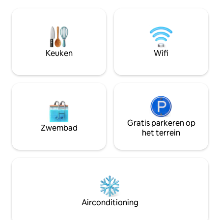
om tot rust te ko
zorgvuldig geselecteerde meubels en
Milieuvriendelijk 
objecten van mijn reizen. Ik kijk ernaar
gerenoveerd. Wat 
uit om je de sfeer van mijn huis te
onze inzet voor ja
bieden en de spannende ervaring te
zorgt voor een v
delen die is om in mijn geboortestad,
toevluchtsoord. O
Keuken
Wifi
Pollonia, te wonen.
allure van het leve
Gratis parkeren op
Zwembad
het terrein
Airconditioning