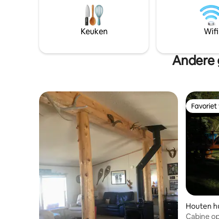
te brengen met wandelen op een
tot de vi
nabijgelegen 14er, of wat energie te
badkamers
verscheuren bij Wolf Creek, of om een
queensize
Keuken
Wifi
rzr te scheuren naar Wheeler Geologic
cornhole e
Area. Of zelfs gewoon een dagje in de
15 minut
stad om te winkelen, te eten en een
Andere 
show te bezoeken in het befaamde
Creede Repertory Theatre. Hoe je er ook
voor kiest om je tijd door te brengen in
de omgeving van Creede, dit huis is de
perfecte plek om te ontspannen en op
Favoriet
te laden. Onze gezinsvriendelijke hut
Favoriet
heeft 4 slaapkamers en 2 volledige
badkamers, met bedden voor maximaal
12 personen (en veel ruimte voor
luchtmatrassen voor meer). Een goed
uitgeruste keuken en een gasgrill in de
buitenlucht zorgen ervoor dat iedereen
kan eten wat hij of zij wil (mits je iemand
meeneemt met de vaardigheden om het
te maken). En we hebben genoeg
activiteiten om je betrokken te houden
Houten hu
als je gewoon rond de hut schopt. Van
Cabine op
Ping Pong en Darts, tot bordspellen en