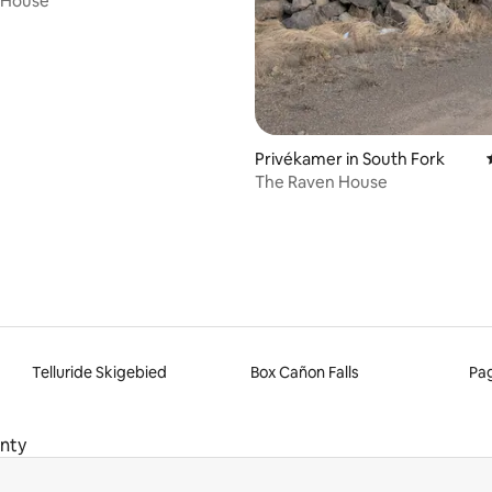
 House
Privékamer in South Fork
The Raven House
Telluride Skigebied
Box Cañon Falls
Pag
nty