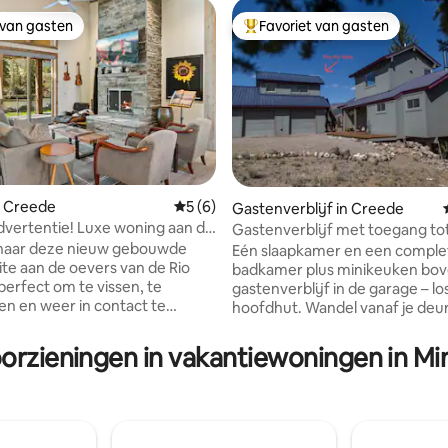
 van gasten
Favoriet van gasten
 van gasten
Topfavoriet van gasten
 van 4,96 uit 5, 24 recensies
n Creede
Gemiddelde beoordeling van 5 uit 5, 6 r
5 (6)
Gastenverblijf in Creede
vertentie! Luxe woning aan de
Gastenverblijf met toegang tot 
de
naar deze nieuw gebouwde
Eén slaapkamer en een comple
ite aan de oevers van de Rio
badkamer plus minikeuken bov
perfect om te vissen, te
gastenverblijf in de garage – lo
n en weer in contact te
hoofdhut. Wandel vanaf je deu
 de natuur. Deze woning is
eigen bospad naar de Rio Gran
g ontworpen voor comfort,
vissen of te mediteren. Op loo
oorzieningen in vakantiewoningen in Mi
ats aan 6 personen en heeft een
van het begin van het Deep Cr
itzicht op de rivier, een
om te wandelen of te mountain
nele keuken en een gezellige
Zes kilometer van de stad, met
r met een open haard.
gemakkelijke toegang tot rest
nten: • 20 meter privétoegang
theater en winkels. Snelle wifi v