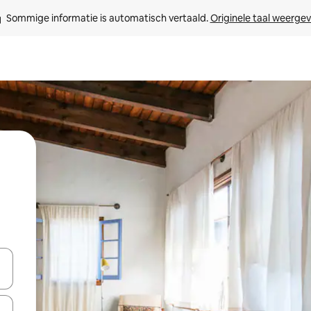
Sommige informatie is automatisch vertaald. 
Originele taal weerge
een keuze met je de pijltjestoetsen omhoog en omlaag, óf door te tik