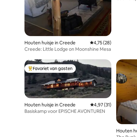
Grande
puzzels, tot corn hole en spikeball, we
hebben voor elk wat wils. Sprink dat
allemaal in met onze geweldige locatie
met directe en gemakkelijke toegang
tot de stad en buitenrecreatie van
wereldklasse (wandelen, vissen, jagen, 4-
wielers, skiën/snowboarden,
Houten huisje in Creede
Gemiddelde beoordelin
4,75 (28)
sneeuwscooteren en meer), en je hebt
Creede: Little Lodge on Moonshine Mesa
de perfecte plek!
Favoriet van gasten
Topfavoriet van gasten
Houten huisje in Creede
Gemiddelde beoordelin
4,97 (31)
Basiskamp voor EPISCHE AVONTUREN
Houten hu