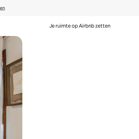
ven
Je ruimte op Airbnb zetten
ken of swipen.