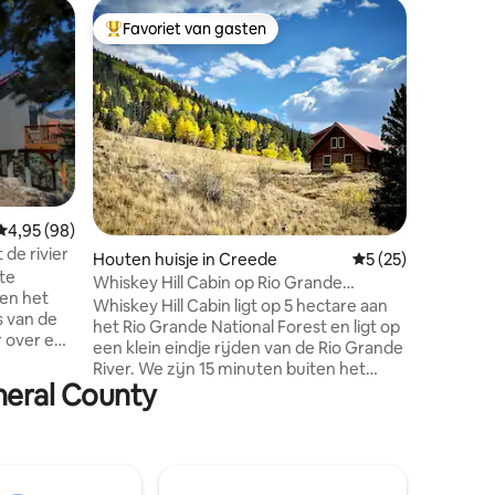
Woning i
Favoriet van gasten
Favorie
Topfavoriet van gasten
Favorie
Blauw Co
Word wak
uitzicht 
de macht
boven zeeni
Juan Mountains. Be
bergpaden, gouden medaille 
loopafstand. Geweldige din
richtingen. Side x Side Re
ecensies
Gemiddelde beoordeling van 4,95 uit 5, 98 recensies
4,95 (98)
sneeuwscoot
de rivier
met meerdere kamers. Wasmachine en
Houten huisje in Creede
Gemiddelde beoorde
5 (25)
droger. Geschikt voor 10 personen
te
Whiskey Hill Cabin op Rio Grande
comforta
en het
National Forest
Whiskey Hill Cabin ligt op 5 hectare aan
aanwezig
s van de
het Rio Grande National Forest en ligt op
Huisdiervriendelij
r over een
een klein eindje rijden van de Rio Grande
zijn als 
de om te
River. We zijn 15 minuten buiten het
pafstand
neral County
charmante, historische Creede - de
eek-pad
thuisbasis van een extreem schattige
biken.
binnenstad met geweldige opties voor
restaurants en winkels, evenals het
aurants,
geliefde Creede Repertory Theatre! Een
oor je
van de beste kenmerken van Whiskey