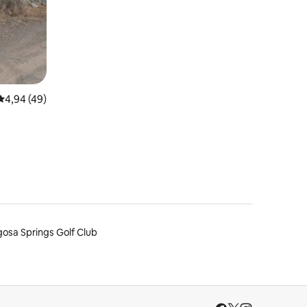
Gemiddelde beoordeling van 4,94 uit 5, 49 recensies
4,94 (49)
osa Springs Golf Club