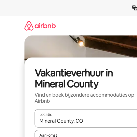
Ga
direct
naar
inhoud
Vakantieverhuur in
Mineral County
Vind en boek bijzondere accommodaties op
Airbnb
Locatie
Wanneer er suggesties beschikbaar zijn, maak je 
Aankomst