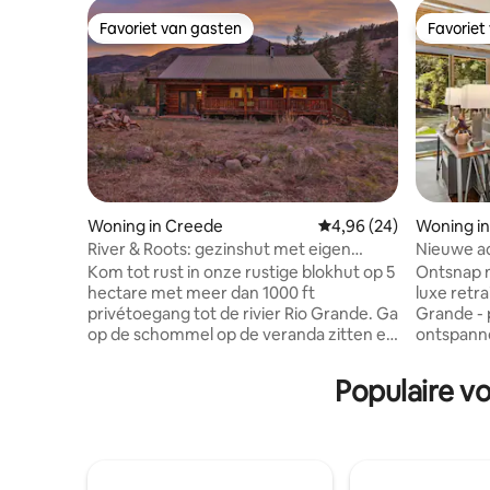
Favoriet van gasten
Favoriet
Favoriet van gasten
Favoriet
Woning in Creede
Gemiddelde beoordeling
4,96 (24)
Woning i
River & Roots: gezinshut met eigen
Nieuwe ad
rivierfront
Rio Gran
Kom tot rust in onze rustige blokhut op 5
Ontsnap 
hectare met meer dan 1000 ft
luxe retra
privétoegang tot de rivier Rio Grande. Ga
Grande - 
op de schommel op de veranda zitten en
ontspanne
begin de dag met de opkomende zon,
komen met
een warm kopje koffie en wat kolibries.
zorgvuldi
Populaire v
Breng de middag door met wadlopen
biedt pla
door de rivier en gooi een rij weg.
prachtig u
Misschien een avond voor een warm
professio
vuur met een drankje in je hand. Of
woonkame
misschien kies je ervoor om de dag door
Hoogtepu