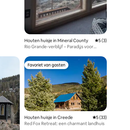
Houten huisje in Mineral County
Gemiddelde beoord
5 (3)
Rio Grande-verblijf – Paradijs voor
vissers
Favoriet van gasten
Favoriet van gasten
Houten huisje in Creede
Gemiddelde beoorde
5 (33)
Red Fox Retreat: een charmant landhuis
ecensies