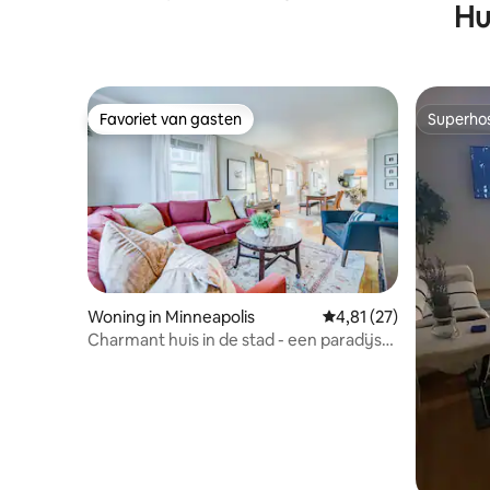
Hu
Favoriet van gasten
Superho
Favoriet van gasten
Superho
Woning in Minneapolis
Gemiddelde beoordelin
4,81 (27)
Charmant huis in de stad - een paradijs
voor wandelaars