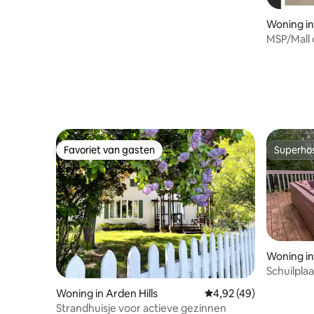
Woning in
MSP/Mall
tuinoase
Favoriet van gasten
Superho
Favoriet van gasten
Superho
Woning in
Schuilpla
Woning in Arden Hills
Gemiddelde beoordeling
4,92 (49)
Strandhuisje voor actieve gezinnen