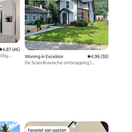
ecensies
Gemiddelde beoordeling van 4,87 uit 5, 46 recensies
4,87 (46)
htbij
Woning in Excelsior
Gemiddelde beoordelin
4,96 (55)
De Scandinavische ontsnapping |
Vatsauna en beloopbaar
Favoriet van gasten