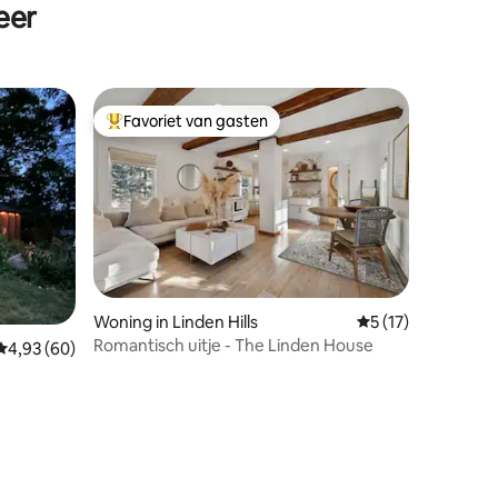
eer
Favoriet van gasten
Topfavoriet van gasten
Woning in Linden Hills
Gemiddelde beoorde
5 (17)
Romantisch uitje - The Linden House
Gemiddelde beoordeling van 4,93 uit 5, 60 recensies
4,93 (60)