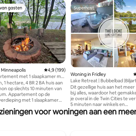
 van gasten
Superhost
 van gasten
Superhost
van 4,98 uit 5, 147 recensies
 Minneapolis
Gemiddelde beoordeling van 4,9 uit 5, 199 r
4,9 (199)
Woning in Fridley
G
artement met 1 slaapkamer met
Lake Retreat | Bubbelbad |Biljart
mer en 4 slaapkamers aan een
, 1 hectare, 4 BR 2 BA huis aan
Rustig| Leuk
Dit gezellige huis aan het meer l
on op slechts 10 minuten van
bij alles, waardoor het gemakke
ent op de
je overal in de Twin Cities te ve
erdieping met 1 slaapkamer
5 minuten naar winkels en
size bed (93 m²) en een grote
zieningen voor woningen aan een meer
supermarkten, 12 minuten naar
onkamer, keuken en badkamer.
centrum van Minneapolis, 25 m
ang aan het meer met veilig zelf
naar de Mall of America en St P
 Enorme patio met uitzicht op
Airport. We hebben een volled
ake, met hangmat en
keuken, bubbelbad, pooltafel, s
okte saunatent voor 4