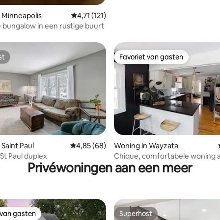
 Minneapolis
Gemiddelde beoordeling van 4,71 uit 5, 121 
4,71 (121)
 bungalow in een rustige buurt
st
Favoriet van gasten
st
Favoriet van gasten
ing van 5 uit 5, 92 recensies
 Saint Paul
Gemiddelde beoordeling van 4,85 uit 5, 68 r
4,85 (68)
Woning in Wayzata
 St Paul duplex
Chique, comfortabele woning 
Privéwoningen aan een meer
meer | 5 minuten naar het cen
Wayzata
 van gasten
Superhost
 van gasten
Superhost