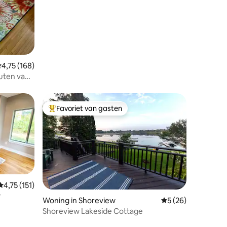
recensies
emiddelde beoordeling van 4,75 uit 5, 168 recensies
4,75 (168)
nuten van
Favoriet van gasten
Topfavoriet van gasten
ecensies
Gemiddelde beoordeling van 4,75 uit 5, 151 recensies
4,75 (151)
r
Woning in Shoreview
Gemiddelde beoorde
5 (26)
Shoreview Lakeside Cottage