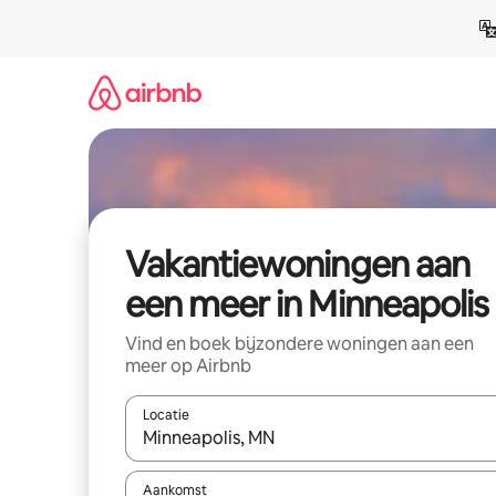
Ga
direct
naar
inhoud
Vakantiewoningen aan
een meer in Minneapolis
Vind en boek bijzondere woningen aan een
meer op Airbnb
Locatie
Wanneer er suggesties beschikbaar zijn, maak je 
Aankomst