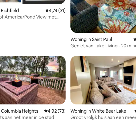
 Richfield
Gemiddelde beoordeling van 4,74 uit 5, 31 
4,74 (31)
 of America/Pond View met
Woning in Saint Paul
G
Geniet van Lake Living - 20 mi
de Twin Cities
st
st
 Columbia Heights
Gemiddelde beoordeling van 4,92 uit 5, 73 r
4,92 (73)
Woning in White Bear Lake
ats aan het meer in de stad
Groot vrolijk huis aan een mee
 van 4,92 uit 5, 49 recensies