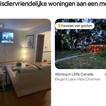
isdiervriendelijke woningen aan een m
st
Favoriet van gasten
st
Topfavoriet van gasten
g van 4,81 uit 5, 27 recensies
Woning in Little Canada
Elegant Lake-View Charmer