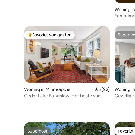
Woning in
Een ruime
Favoriet van gasten
Superho
Topfavoriet van gasten
Superho
Woning in Minneapolis
Gemiddelde beoordel
5 (92)
Woning in
Cedar Lake Bungalow: Het beste van
Gezellige
meren + stad + parken
Superhost
Favoriet
Superhost
Favoriet