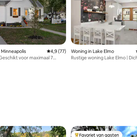
 Minneapolis
Gemiddelde beoordeling van 4,9 uit 5, 77 r
4,9 (77)
Woning in Lake Elmo
Geschikt voor maximaal 7
Rustige woning Lake Elmo | Dic
- Dicht bij MOA/luchthaven
Stillwater
eling van 5 uit 5, 3 recensies
st
Favoriet van gasten