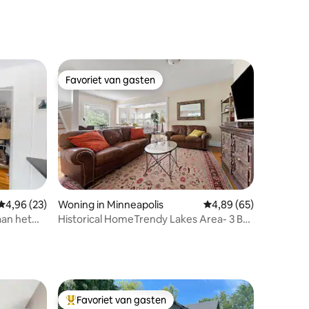
recensies
Favoriet van gasten
Favoriet van gasten
ecensies
Gemiddelde beoordeling van 4,96 uit 5, 23 recensies
4,96 (23)
Woning in Minneapolis
Gemiddelde beoordelin
4,89 (65)
aan het
Historical HomeTrendy Lakes Area- 3 Brd
trum van
1 &1/2 Bth
Favoriet van gasten
Topfavoriet van gasten