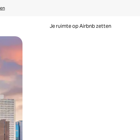
ven
Je ruimte op Airbnb zetten
ken of swipen.