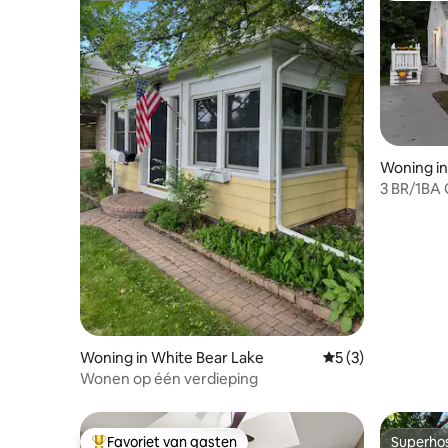
Woning in
3 BR/1BA 
personen 
Woning in White Bear Lake
Gemiddelde beoord
5 (3)
Wonen op één verdieping
Favoriet van gasten
Superho