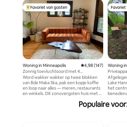
Favoriet van gasten
Favoriet
Topfavoriet van gasten
Favoriet
Woning in Minneapolis
Gemiddelde beoordeling 
4,98 (147)
Woning in
Zonnig toevluchtsoord met 4
Privéapp
slaapkamers in Uptown - Wandeling naar
1 slaapka
Word wakker wakker op twee blokken
Afgelegen
het meer en de winkels
meer
van Bde Maka Ska, pak een kopje koffie
Lake Hann
en loop naar alles — meren, restaurants
het centrum. Appartem
en winkels. Dit zonovergoten huis met 4
benedenv
slaapkamers is het uitvalspunt in Uptown
met queen
Populaire voor
waar je groep naar op zoek was. Het
eigen wo
heeft twee woonruimtes, een volledig
Eigen ing
uitgeruste keuken en snelle wifi. Geniet
inchecken
van de perfecte mix van een rustige
Hannon L
woonstraat met een bruisend stadsleven
houtgesto