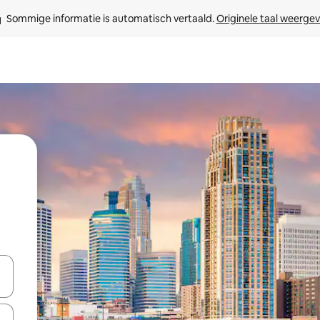
Sommige informatie is automatisch vertaald. 
Originele taal weerge
een keuze met je de pijltjestoetsen omhoog en omlaag, óf door te tik