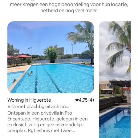
meer kregen een hoge beoordeling voor hun locatie,
netheid en nog veel meer.
Woning in Higuerote
Gemiddelde beoordeling van 4,
4,75 (4)
Villa met prachtig uitzicht in
Higuerote/Pto Enchanted
Ontspan in een privévilla in Pto
Encantado, Higuerote, gelegen in een
exclusief, veilig en gezinsvriendelijk
complex. Rijtjeshuis met twee
verdiepingen, ruim en modern, met 3