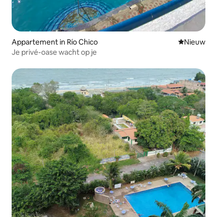
Appartement in Río Chico
Nieuwe ac
Nieuw
Je privé-oase wacht op je