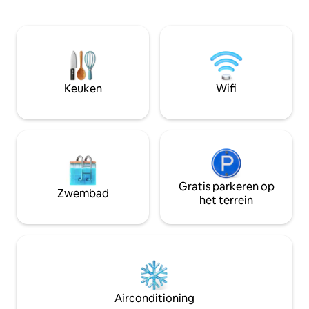
energiecentrale • Privébeveiliging 24/7 •
Zwembad met buitendouc
• Uitgeruste dubb
elektrisch
Keuken
Wifi
Gratis parkeren op
Zwembad
het terrein
Airconditioning