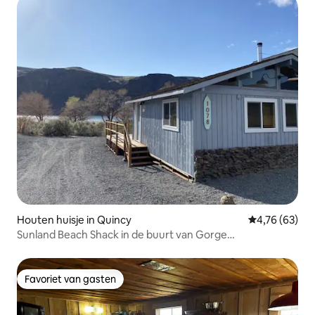
Houten huisje in Quincy
Gemiddelde be
4,76 (63)
Sunland Beach Shack in de buurt van Gorge
Amphitheatre
Favoriet van gasten
Favoriet van gasten