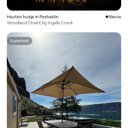
Houten huisje in Peshastin
Nieuwe ac
Nieuw
Woodland Chalet bij Ingalls Creek
Superhost
Superhost