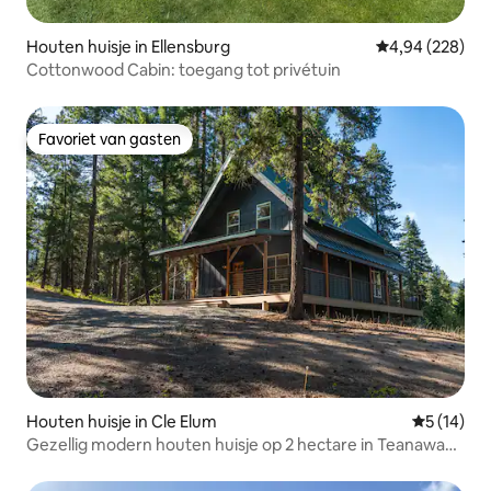
Houten huisje in Ellensburg
Gemiddelde beo
4,94 (228)
Cottonwood Cabin: toegang tot privétuin
Favoriet van gasten
Favoriet van gasten
Houten huisje in Cle Elum
Gemiddelde
5 (14)
Gezellig modern houten huisje op 2 hectare in Teanaway
Valley