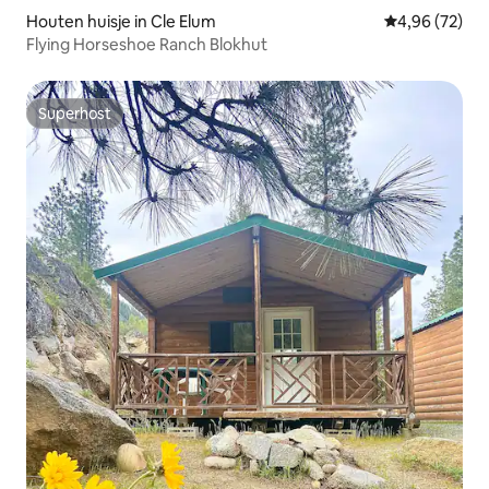
Houten huisje in Cle Elum
Gemiddelde be
4,96 (72)
Flying Horseshoe Ranch Blokhut
Superhost
Superhost