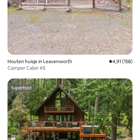
Houten huisje in Leavenworth
Gemiddelde beo
4,91 (158)
Camper Cabin #5
Superhost
Superhost