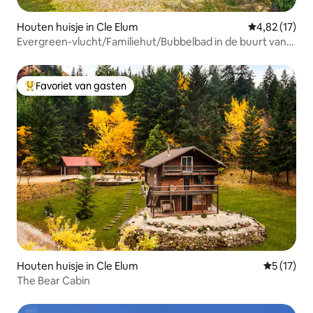
Houten huisje in Cle Elum
Gemiddelde be
4,82 (17)
Evergreen-vlucht/Familiehut/Bubbelbad in de buurt van
Seattle
Favoriet van gasten
Topfavoriet van gasten
Houten huisje in Cle Elum
Gemiddelde
5 (17)
The Bear Cabin