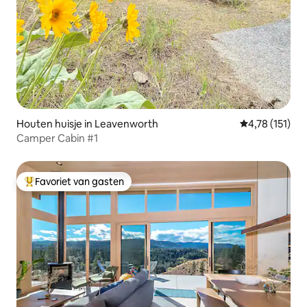
Houten huisje in Leavenworth
Gemiddelde beo
4,78 (151)
Camper Cabin #1
Favoriet van gasten
Topfavoriet van gasten