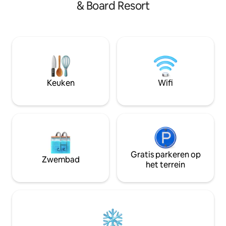
& Board Resort
en snelle toegang
eenvoudige items zoals folie, zakjes,
en winterplezier. 
enz. Kosten noch moeite werden
gezinnen of vrie
gespaard bij het bouwen van deze zeer
naar natuur en ont
schattige hut. Schuurdeuren bedekken
gevulde keuken, sn
de 2 slaapkamers, de badkamers
terras wachten op 
hebben schuifdeuren. Stapelbare
minuten van pade
wasmachine/-droger en verwarmde
centrum van Cle E
tegelvloeren in beide badkamers. We
Keuken
Wifi
hopen dat je ervan geniet
Gratis parkeren op
Zwembad
het terrein