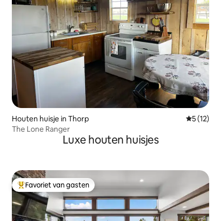
Houten huisje in Thorp
Gemiddelde
5 (12)
The Lone Ranger
Luxe houten huisjes
Favoriet van gasten
Topfavoriet van gasten