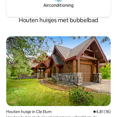
Airconditioning
Houten huisjes met bubbelbad
Houten huisje in Cle Elum
Gemiddelde be
4,81 (16)