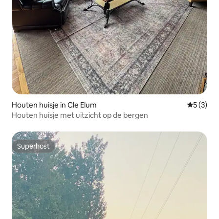
Houten huisje in Cle Elum
Gemiddeld
5 (3)
Houten huisje met uitzicht op de bergen
Superhost
Superhost