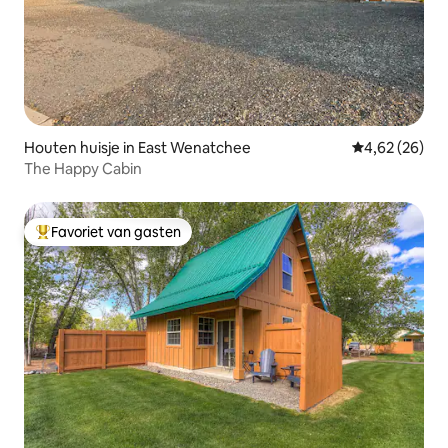
Houten huisje in East Wenatchee
Gemiddelde be
4,62 (26)
The Happy Cabin
Favoriet van gasten
Topfavoriet van gasten