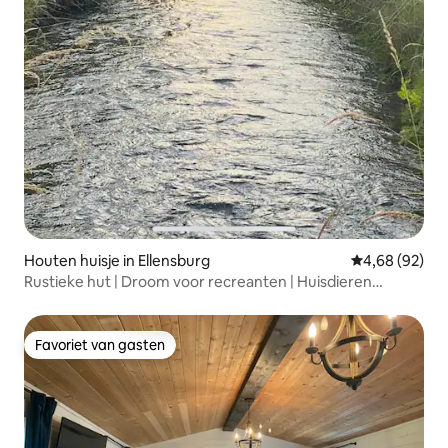
Houten huisje in Ellensburg
Gemiddelde be
4,68 (92)
Rustieke hut | Droom voor recreanten | Huisdieren
welkom
Favoriet van gasten
Favoriet van gasten