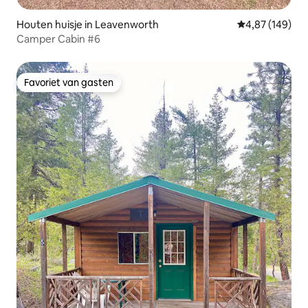
Houten huisje in Leavenworth
Gemiddelde beo
4,87 (149)
Camper Cabin #6
Favoriet van gasten
Favoriet van gasten