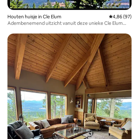
Houten huisje in Cle Elum
Gemiddelde be
4,86 (97)
Adembenemend uitzicht vanuit deze unieke Cle Elum
Cabin