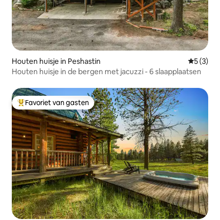
Houten huisje in Peshastin
Gemiddeld
5 (3)
Houten huisje in de bergen met jacuzzi - 6 slaapplaatsen
Favoriet van gasten
Topfavoriet van gasten