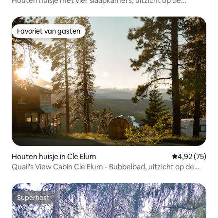
Houten huisje met vier slaapkamers, uitzicht op de
golfbaan en bubbelbad
Favoriet van gasten
Favoriet van gasten
Houten huisje in Cle Elum
Gemiddelde be
4,92 (75)
Quail's View Cabin Cle Elum - Bubbelbad, uitzicht op de
rivier
Superhost
Superhost