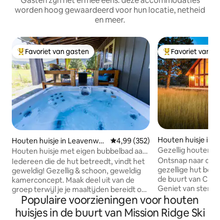
Gasten zijn het ermee eens: deze accommodaties
worden hoog gewaardeerd voor hun locatie, netheid
en meer.
Favoriet van gasten
Favoriet van g
Topfavoriet van gasten
Topfavoriet van 
Houten huisje in C
Houten huisje in Leavenwor
Gemiddelde beoordeling van 4,99
4,99 (352)
th
Gezellig houten hu
Houten huisje met eigen bubbelbad aan
Cle Elum | Rustig +
Icicle Road, dicht bij de stad
Ontsnap naar dez
Iedereen die de hut betreedt, vindt het
gezellige hut bove
geweldig! Gezellig & schoon, geweldig
de buurt van Cle 
kamerconcept. Maak deel uit van de
Geniet van sterre
groep terwijl je je maaltijden bereidt op
Populaire voorzieningen voor houten
uitzicht op de ber
de keuken en een groot eiland met
gasfornuis binnen,
prachtige kwarts. Keuken is volledig
huisjes in de buurt van Mission Ridge Ski
buitenlucht, een t
uitgerust, inclusief koffie, thee,