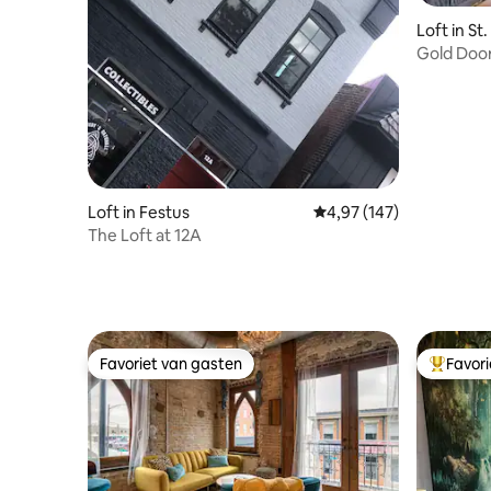
Loft in St.
Loft in Festus
Gemiddelde beoordeling 
4,97 (147)
The Loft at 12A
Favoriet van gasten
Favor
Favoriet van gasten
Topfavor