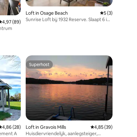
Loft in Osage Beach
Gemiddelde beoord
5 (3)
Sunrise Loft bij 1932 Reserve. Slaapt 6 in
Gemiddelde beoordeling van 4,97 uit 5, 89 recensies
4,97 (89)
ecensies
stijl!
entrum
Superhost
Superhost
ecensies
Gemiddelde beoordeling van 4,86 uit 5, 28 recensies
4,86 (28)
Loft in Gravois Mills
Gemiddelde beoordelin
4,85 (39)
tement A
Huisdiervriendelijk, aanlegsteiger,