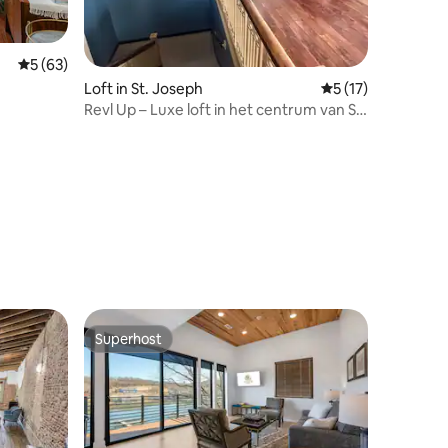
Gemiddelde beoordeling van 5 uit 5, 63 recensies
5 (63)
Loft in St. Joseph
Gemiddelde beoorde
5 (17)
Revl Up – Luxe loft in het centrum van St.
Joe
ecensies
Superhost
Superhost