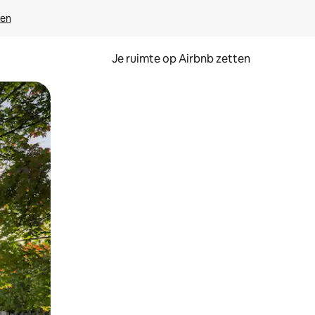
ven
Je ruimte op Airbnb zetten
ken of swipen.