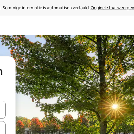
Sommige informatie is automatisch vertaald. 
Originele taal weerge
n
een keuze met je de pijltjestoetsen omhoog en omlaag, óf door te tik