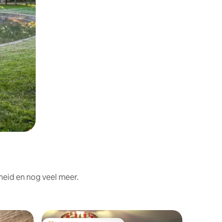
heid en nog veel meer.
Loft in 