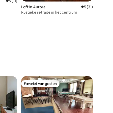
Gemiddelde beoordeling van 5 uit 5, 11 recensies
5 (11)
ecensies
Loft in Aurora
Gemiddelde beoorde
5 (31)
Rustieke retraite in het centrum
Favoriet van gasten
Favoriet van gasten