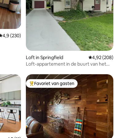
ecensies
Gemiddelde beoordeling van 4,9 uit 5, 230 recensies
4,9 (230)
Loft in Springfield
Gemiddelde beoordeling
4,92 (208)
Loft-appartement in de buurt van het
historische Walnut St - Trap vereist
Favoriet van gasten
Topfavoriet van gasten