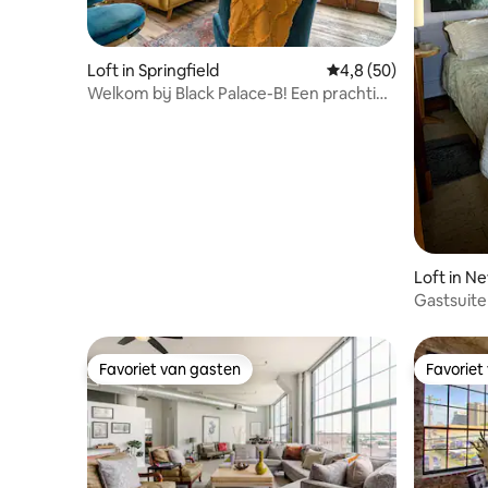
Loft in Springfield
Gemiddelde beoordelin
4,8 (50)
Welkom bij Black Palace-B! Een prachtige
locatie in het centrum
Loft in N
Gastsuite
Retreat
Favoriet van gasten
Favoriet
Favoriet van gasten
Favoriet