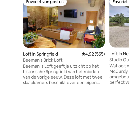
Favoriet van gasten
Favoriet
Favoriet van gasten
Favoriet
Loft in N
Loft in Springfield
Gemiddelde beoordeling 
4,92 (565)
Studio G
Beeman's Brick Loft
Hermann W
Wat ooit w
Beeman 's Loft geeft je uitzicht op het
McCurdy F
historische Springfield van het midden
omgebouw
van de vorige eeuw. Deze loft met twee
perfect v
slaapkamers beschikt over een eigen
studio me
terras dat perfect geschikt is voor een
romantisc
stedelijke zonsondergang-avond,
voor een s
inclusief grill en chiminea. Beeman 's ligt
privémee
op loopafstand van lounges en
paar stap
eetgelegenheden, waaronder een aantal
wijnproev
favoriete eetgelegenheden voor
Hermann W
reisadviseurs! Deze loft heeft een
uitgestrek
moderne uitstraling en beschikt over