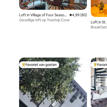
Loft in Village of Four Season
Gemiddelde beoordeling
4,99 (80)
s
Gezellige loft op Treetop Cove
Loft in St.
Breakfast
SW Diner
Favoriet van gasten
Favor
Topfavoriet van gasten
Topfavor