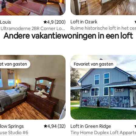
g van 4,8 uit 5, 102 recensies
Loft in Ozark
 Louis
Gemiddelde beoordeling van 4,9 uit 5, 200 r
4,9 (200)
Ruime historische loft in het c
 Ultramoderne 2BR Corner Loft
Andere vakantiewoningen in een loft
imte
iet van gasten
Favoriet van gasten
iet van gasten
Favoriet van gasten
llow Springs
Gemiddelde beoordeling van 4,94 uit 5, 32 r
4,94 (32)
Loft in Green Ridge
use Studio #6
Tiny Home Duplex Loft Appar