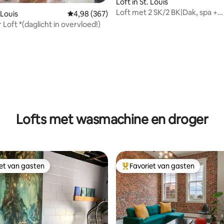
Loft in St. Louis
Loft met 2 SK/2 BK|Dak, spa +
 Louis
Gemiddelde beoordeling van 4,98 uit 5, 367 r
4,98 (367)
stadsgevoel - Downtown STL
Gold Door Loft *(daglicht in overvloed!)
van 4,97 uit 5, 147 recensies
Lofts met wasmachine en droger
iet van gasten
Favoriet van gasten
iet van gasten
Topfavoriet van gasten