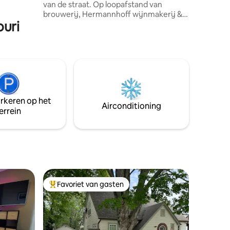
van de straat. Op loopafstand van
, waardoor
brouwerij, Hermannhoff wijnmakerij &
k te
ouri
boerderij, winkels, restaurants, bars,
enz. Treinstation 1 blok verderop. Dicht
bij de Katy Trail. Silver Moon loft is
gezellig met een prachtige inrichting en
comfortabele bedden met schone
badkamers, gevulde keuken,
uitnodigende woonkamer. Ruim en erg
schoon. Binnenplaats en vuurplaats. 2
arkeren op het
Ontbijtbonnen bij Stomp'n Grounds een
Airconditioning
errein
bedankje van ons om te gebruiken
tijdens het verblijf.
Favoriet van gasten
Topfavoriet van gasten