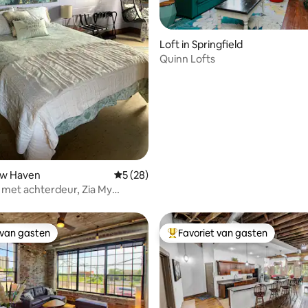
g van 4,8 uit 5, 50 recensies
Loft in Springfield
Quinn Lofts
ew Haven
Gemiddelde beoordeling van 5 uit 5, 28 r
5 (28)
 met achterdeur, Zia My
 van gasten
Favoriet van gasten
 van gasten
Topfavoriet van gasten