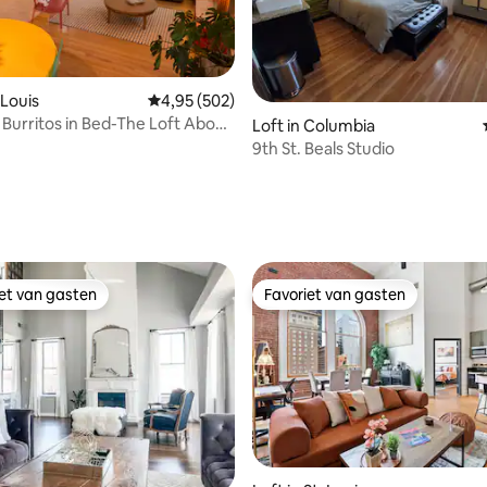
 van 4,99 uit 5, 80 recensies
 Louis
Gemiddelde beoordeling van 4,95 uit 5, 502 r
4,95 (502)
 Burritos in Bed-The Loft Above
Loft in Columbia
9th St. Beals Studio
iet van gasten
Favoriet van gasten
iet van gasten
Favoriet van gasten