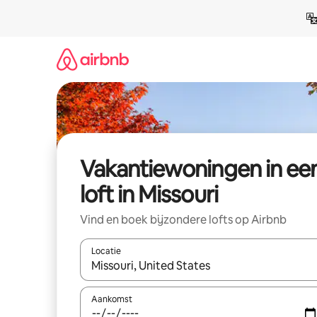
Ga
direct
naar
inhoud
Vakantiewoningen in ee
loft in Missouri
Vind en boek bijzondere lofts op Airbnb
Locatie
Wanneer er suggesties beschikbaar zijn, maak je 
Aankomst