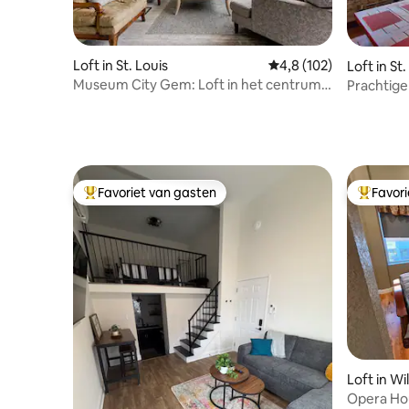
Loft in St. Louis
Gemiddelde beoordelin
4,8 (102)
Loft in St.
Museum City Gem: Loft in het centrum,
Prachtige
parkeerplaats, kingsize bed
+ Werkru
Favoriet van gasten
Favor
Topfavoriet van gasten
Topfavor
Loft in Wi
Opera Ho