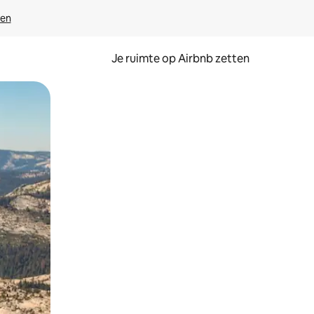
ven
Je ruimte op Airbnb zetten
ken of swipen.