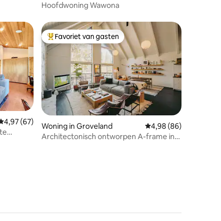
Hoofdwoning Wawona
Favoriet van gasten
Topfavoriet van gasten
Gemiddelde beoordeling van 4,97 uit 5, 67 recensies
4,97 (67)
ecensies
Woning in Groveland
Gemiddelde beoordelin
4,98 (86)
te
Architectonisch ontworpen A-frame in
de buurt van Yosemite NP