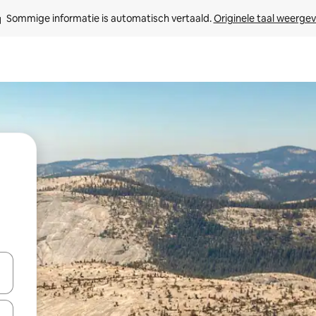
Sommige informatie is automatisch vertaald. 
Originele taal weerge
een keuze met je de pijltjestoetsen omhoog en omlaag, óf door te tik