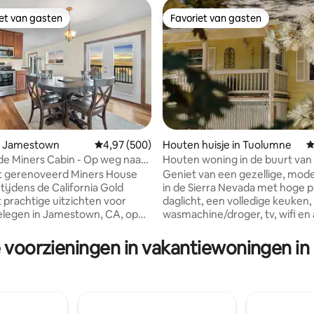
iet van gasten
Favoriet van gasten
iet van gasten
Favoriet van gasten
n Jamestown
Gemiddelde beoordeling van 4,97 uit 5, 500 r
4,97 (500)
Houten huisje in Tuolumne
G
e Miners Cabin - Op weg naar
Houten woning in de buurt van
van 4,93 uit 5, 325 recensies
.
| Workation + wifi | Nieuwe airc
 gerenoveerd Miners House
Geniet van een gezellige, mod
ijdens de California Gold
in de Sierra Nevada met hoge p
 prachtige uitzichten voor
daglicht, een volledige keuken,
elegen in Jamestown, CA, op
wasmachine/droger, tv, wifi en 
1 mijl van de Yosemite National
nieuw HVAC-systeem koelt de
nce in Big Oak Flat. Een van de
woonkamer en de hoofdslaapk
e voorzieningen in vakantiewoningen in
en op meer dan 14.25 uur land.
de tweede slaapkamer heeft e
n geniet van een
airco. Verbeter je verblijf met wellness-
htig uitzicht. Spectaculaire
toevoegingen, diensten in huis
ng en zonsondergangen.
gevulde koelkast. Verken de
n dol op het uitzicht op de
nabijgelegen wijnmakerijen,