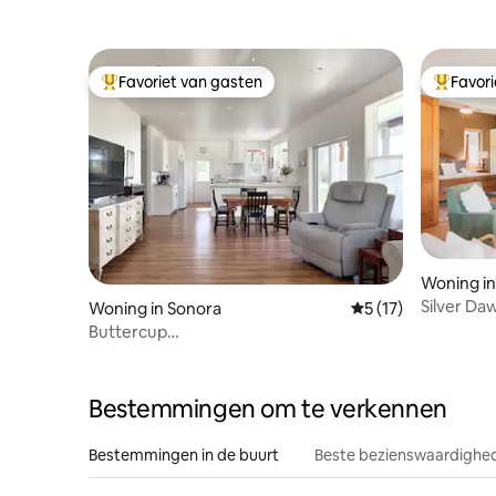
lopen naa
Favoriet van gasten
Favor
Topfavoriet van gasten
Topfavor
Woning in
Silver Da
Woning in Sonora
Gemiddelde beoorde
5 (17)
de heuve
Buttercup
Bungalow/Privétoevluchtsoord voor vier
personen
Bestemmingen om te verkennen
Bestemmingen in de buurt
Beste bezienswaardighed