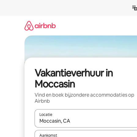
Ga
direct
naar
inhoud
Vakantieverhuur in
Moccasin
Vind en boek bijzondere accommodaties op
Airbnb
Locatie
Wanneer er suggesties beschikbaar zijn, maak je 
Aankomst