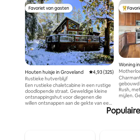
Favoriet van gasten
Favor
Favoriet van gasten
Topfavor
Woning i
Motherlod
Houten huisje in Groveland
Gemiddelde beoordeling 
4,93 (325)
Yosemite
Charmant
Rustieke hutverblijf
gebouwd t
Een rustieke chaletcabine in een rustige
Rush, met
doodlopende straat. Geweldige kleine
mijlen. G
ontsnappingshut voor diegenen die
slechts 4
willen ontsnappen aan de gekte van een
Park Entra
Populair
grote stad. De woning is perfect voor
twee huiz
een kleine groep van maximaal 5 (max)
Ontspan e
inclusief kinderen. De woning is uitgerust
schilderac
met een reservegenerator en Starlink-
zonsopga
internet. Ongeveer 25 mijl naar de
Gasten zij
ingang van het Yosemite National Park.