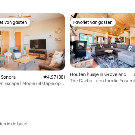
r het strand
iet van gasten
Favoriet van gasten
iet van gasten
Favoriet van gasten
Houten huisje in Groveland
 Sonora
Gemiddelde beoordeling van 4,97 uit 5, 38 r
4,97 (38)
The Dacha - een familie Yosemi
wn Escape | Mooie uitstapje op
ling van 5 uit 5, 17 recensies
retraite
ltop
en in de buurt