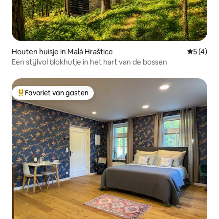
Houten huisje in Malá Hraštice
Gemiddeld
5 (4)
Een stijlvol blokhutje in het hart van de bossen
Favoriet van gasten
Topfavoriet van gasten