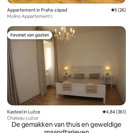
Appartement in Praha-západ
Gemiddelde
5 (26)
Mulino Appartement I.
Favoriet van gasten
Favoriet van gasten
Kasteel in Lužce
Gemiddelde beo
4,84 (361)
Chateau Lužce
De gemakken van thuis en geweldige
maandtarieven