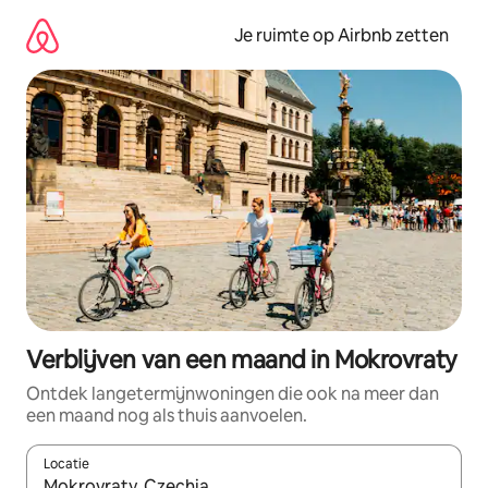
Ga
direct
Je ruimte op Airbnb zetten
naar
inhoud
Verblijven van een maand in Mokrovraty
Ontdek langetermijnwoningen die ook na meer dan
een maand nog als thuis aanvoelen.
Locatie
Wanneer er suggesties beschikbaar zijn, maak je een keuze met