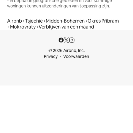
* In bepaalde geografische gebieden en voor sommige
woningen kunnen uitzonderingen van toepassing zijn.
Airbnb
Tsjechië
Midden-Bohemen
Okres Příbram
Mokrovraty
Verblijven van een maand
© 2026 Airbnb, Inc.
Privacy
Voorwaarden