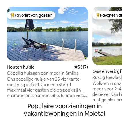
Favoriet van gasten
Favoriet van g
Topfavoriet van gasten
Topfavoriet van 
Houten huisje
Gemiddelde beoordeling van 
5 (17)
Gastenverblijf
Gezellig huis aan een meer in Smilga
Rustig toevluchts
Ons gezellige huisje van 26 vierkante
sauna
Welkom in onze ge
meter is perfect voor een stel of
meer voor 2–4 pe
maximaal vier gasten die op zoek zijn
de oever van het 
naar een ontspannen uitje. Binnen vind
rustige plek omge
je een kitchenette, een eethoek, een
Populaire voorzieningen in
hut is inclusief: Een houtgestookte
tweepersoonsbed, extra
sauna Een hot tub
slaapmogelijkheden en een badkamer
vakantiewoningen in Molėtai
(hydromassage) Ee
met douche. De airconditioning zorgt
om te zwemmen of
voor aangename verkoeling of
overdekt terras me
verwarming, en de kachel voegt