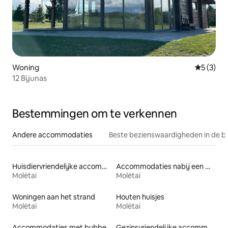
Woning
Gemiddeld
5 (3)
12 Bijunas
Bestemmingen om te verkennen
Andere accommodaties
Beste bezienswaardigheden in de b
Huisdiervriendelijke accommodaties
Accommodaties nabij een meer
Molėtai
Molėtai
Woningen aan het strand
Houten huisjes
Molėtai
Molėtai
Accommodaties met bubbelbad
Gezinsvriendelijke accommodaties