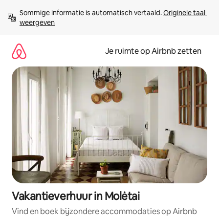
Ga
Sommige informatie is automatisch vertaald. 
Originele taal 
direct
weergeven
naar
inhoud
Je ruimte op Airbnb zetten
Vakantieverhuur in Molėtai
Vind en boek bijzondere accommodaties op Airbnb