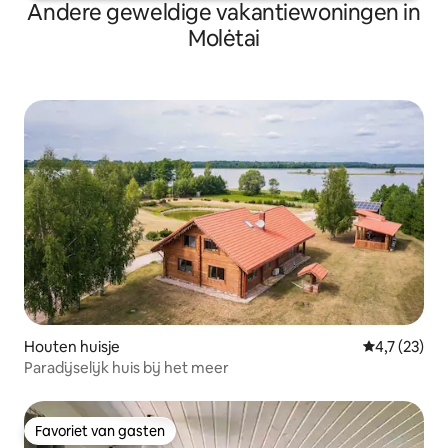
Andere geweldige vakantiewoningen in
Molėtai
Houten huisje
Gemiddelde b
4,7 (23)
Paradijselijk huis bij het meer
Favoriet van gasten
Favoriet van gasten