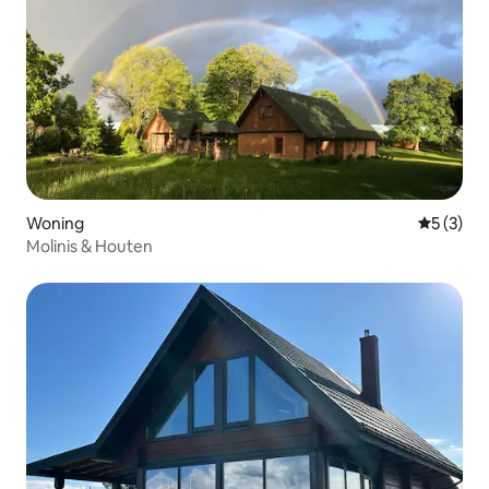
Woning
Gemiddeld
5 (3)
Molinis & Houten