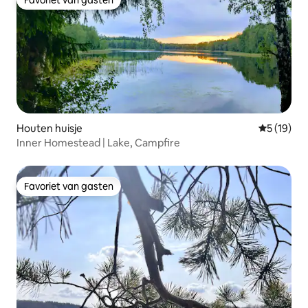
Favoriet van gasten
Favoriet van gasten
Houten huisje
Gemiddelde
5 (19)
Inner Homestead | Lake, Campfire
Favoriet van gasten
Favoriet van gasten