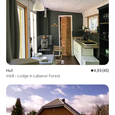
Hut
Gemiddelde be
4,93 (45)
Inkill – Lodge in Labanor Forest