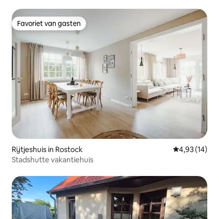
Favoriet van gasten
Favoriet van gasten
Rijtjeshuis in Rostock
Gemiddelde be
4,93 (14)
Stadshutte vakantiehuis