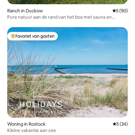
Ranch in Duckow
Gemiddelde
5 (90)
Pure natuur aan de rand van het bos met sauna en
houtkachel
Favoriet van gasten
Topfavoriet van gasten
Woning in Rostock
Gemiddelde
5 (34)
Kleine vakantie aan zee