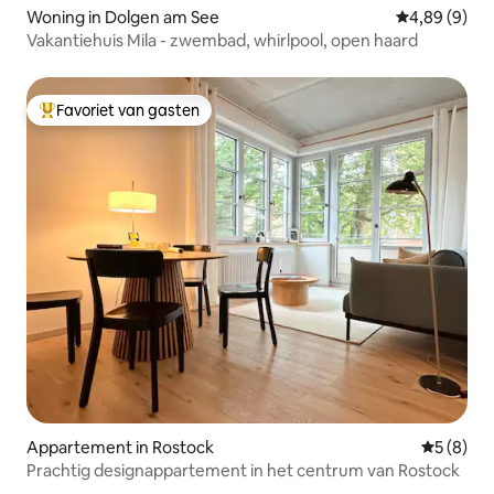
Woning in Dolgen am See
Gemiddelde b
4,89 (9)
Vakantiehuis Mila - zwembad, whirlpool, open haard
Favoriet van gasten
Topfavoriet van gasten
Appartement in Rostock
Gemiddeld
5 (8)
Prachtig designappartement in het centrum van Rostock