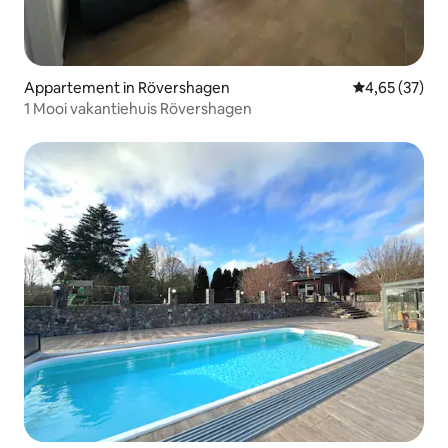
Appartement in Rövershagen
Gemiddelde be
4,65 (37)
1 Mooi vakantiehuis Rövershagen