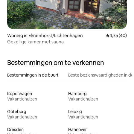
Woning in Elmenhorst/Lichtenhagen
Gemiddelde be
4,75 (40)
Gezellige kamer met sauna
Bestemmingen om te verkennen
Bestemmingen in de buurt
Beste bezienswaardigheden in de
Kopenhagen
Hamburg
Vakantiehuizen
Vakantiehuizen
Göteborg
Leipzig
Vakantiehuizen
Vakantiehuizen
Dresden
Hannover