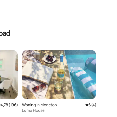
ecensies
mbad
ecensies
emiddelde beoordeling van 4,78 uit 5, 196 recensies
4,78 (196)
Woning in Moncton
Gemiddelde beoord
5 (4)
Luma House
b