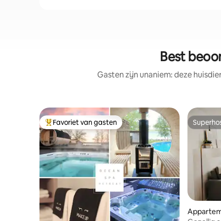
Best beoor
Gasten zijn unaniem: deze huisdie
Favoriet van gasten
Superho
Topfavoriet van gasten
Superho
Appartem