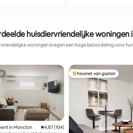
deelde huisdiervriendelijke woningen
rvriendelijke woningen kregen een hoge beoordeling voor hun 
st
Favoriet van gasten
st
Topfavoriet van gasten
ent in Moncton
Gemiddelde beoordeling van 4,87 uit 5, 104 r
4,87 (104)