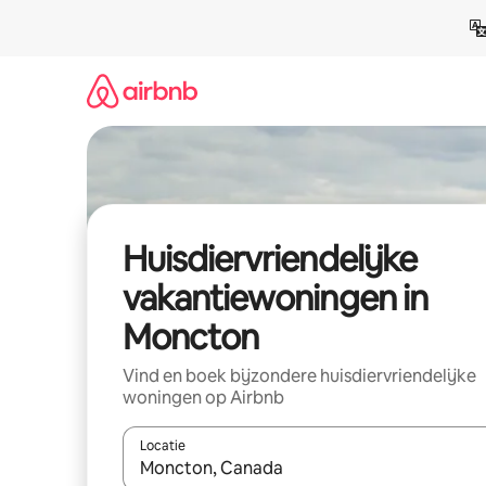
Ga
direct
naar
inhoud
Huisdiervriendelijke
vakantiewoningen in
Moncton
Vind en boek bijzondere huisdiervriendelijke
woningen op Airbnb
Locatie
Wanneer er suggesties beschikbaar zijn, maak je 