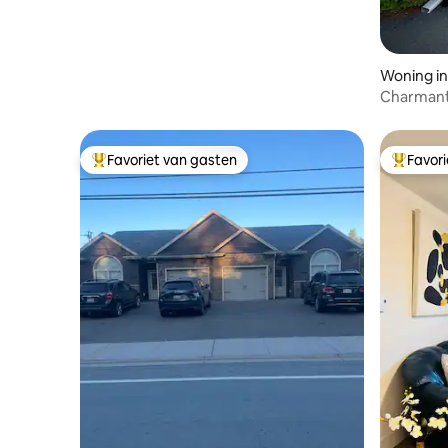
Woning i
Charmante
omgevin
Favoriet van gasten
Favor
Topfavoriet van gasten
Topfavor