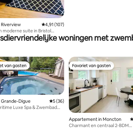
 van 4,95 uit 5, 135 recensies
 Riverview
Gemiddelde beoordeling van 4,91 uit 5, 107 r
4,91 (107)
 moderne suite in Bristol
sdiervriendelijke woningen met zwe
.
iet van gasten
Favoriet van gasten
iet van gasten
Favoriet van gasten
n Grande-Digue
Gemiddelde beoordeling van 5 uit 5, 36 r
5 (36)
ritime Luxe Spa & Zwembad
ite!
Appartement in Moncton
G
Charmant en centraal 2-BDM
eling van 5 uit 5, 8 recensies
appartement met eigen hot tu