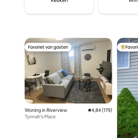
Keuken
Wifi
Favoriet van gasten
Favor
Favoriet van gasten
Topfavor
Woning in Riverview
Gemiddelde beoordeling 
4,84 (179)
Tynnah's Place