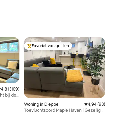
ecensies
Favoriet van gasten
Topfavoriet van gasten
emiddelde beoordeling van 4,81 uit 5, 109 recensies
4,81 (109)
Woning in Dieppe
Gemiddelde beoordelin
4,94 (93)
Toevluchtsoord Maple Haven | Gezellig |
Privésuite