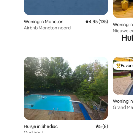
Woning in Moncton
Gemiddelde beoordeling
4,95 (135)
Woning in
Airbnb Moncton noord
Nieuwe en
Hui
Riverview
Favor
Topfavor
Woning i
Grand Ma
5bdr Retra
Huisje in Shediac
Gemiddelde beoord
5 (8)
Oud hout