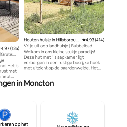
units be
verschill
tijdens j
gekocht
gewaarde
inbegrepe
comforta
Houten huisje in Hillsboroug
Gemiddelde beoordeling
4,93 (414)
h
Vrije uitloop landhuisje | Bubbelbad
emiddelde beoordeling van 4,97 uit 5, 135 recensies
4,97 (135)
Welkom in ons kleine stukje paradijs!
|Gratis
Deze hut met 1 slaapkamer ligt
ije
verborgen in een rustige bosrijke hoek
nd! Het is
met uitzicht op de paardenweide. Het
kalmerende natuurlijke hout zal je geest
g hebt
opfrissen en je zintuigen weer verbinden
ingen in Moncton
met de natuur. Deze ruimte is een
 je direct
geweldig uitje uit je dagelijkse routine en
een kans om te ontspannen terwijl je
geniet van het geluid van de natuur en
l, Magic
onze uitzonderlijke donkere luchten -
nuten
perfect om naar de sterren te kijken. Je
nuten
zult ook genieten van je eigen kleine
Op 10
kippenhok met dagelijks verse eieren
arkeren op het
 200