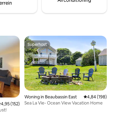
Airconditioning
net buiten je deur.
errein
Superhost
Superhost
Woning in Beaubassin East
Gemiddelde beoordeling
4,84 (198)
Sea La Vie- Ocean View Vacation Home
emiddelde beoordeling van 4,95 uit 5, 152 recensies
4,95 (152)
ust!