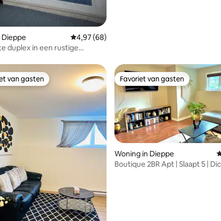
n Dieppe
Gemiddelde beoordeling van 4,97 uit 5, 68 r
4,97 (68)
 duplex in een rustige
g
iet van gasten
Favoriet van gasten
iet van gasten
Favoriet van gasten
Woning in Dieppe
G
Boutique 2BR Apt | Slaapt 5 | Dicht bij de
luchthaven