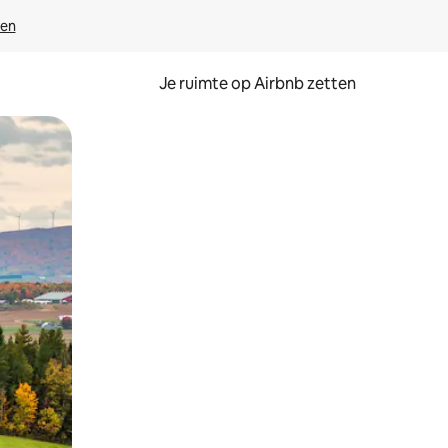
ven
Je ruimte op Airbnb zetten
ken of swipen.