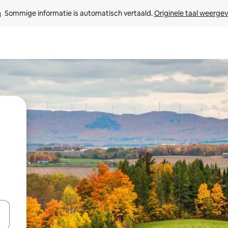
Sommige informatie is automatisch vertaald. 
Originele taal weerge
een keuze met je de pijltjestoetsen omhoog en omlaag, óf door te tik