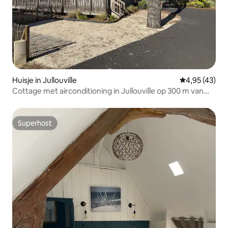
Huisje in Jullouville
Gemiddelde be
4,95 (43)
Cottage met airconditioning in Jullouville op 300 m van
het strand
Superhost
Superhost