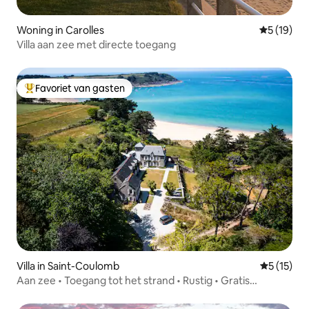
Woning in Carolles
Gemiddelde
5 (19)
Villa aan zee met directe toegang
Favoriet van gasten
Topfavoriet van gasten
Villa in Saint-Coulomb
Gemiddelde
5 (15)
Aan zee • Toegang tot het strand • Rustig • Gratis
oplaadpunt