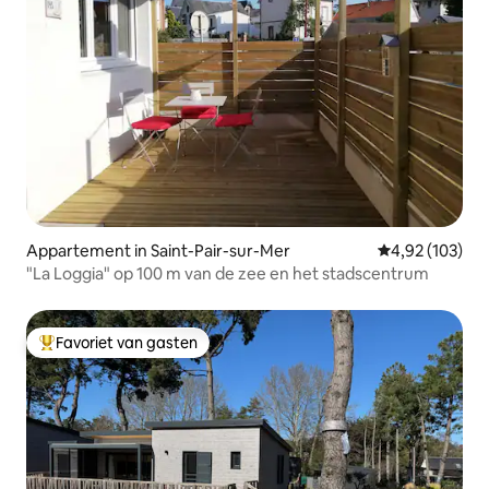
Appartement in Saint-Pair-sur-Mer
Gemiddelde beo
4,92 (103)
"La Loggia" op 100 m van de zee en het stadscentrum
Favoriet van gasten
Topfavoriet van gasten