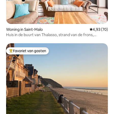
Woning in Saint-Malo
Gemiddelde be
4,93 (70)
Huis in de buurt van Thalasso, strand van de frons,
winkels.
Favoriet van gasten
Topfavoriet van gasten