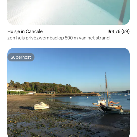
Huisje in Cancale
Gemiddelde be
4,76 (59)
zen huis privézwembad op 500 m van het strand
Superhost
Superhost