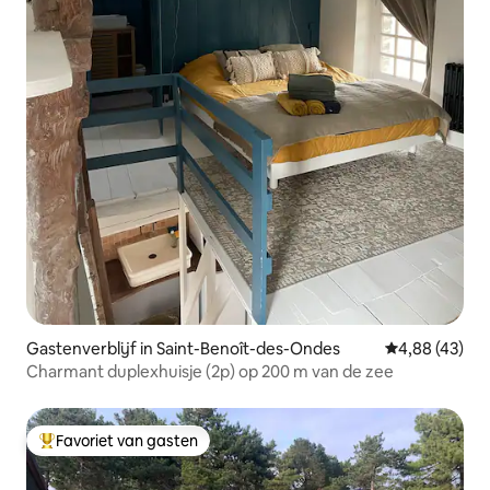
Gastenverblijf in Saint-Benoît-des-Ondes
Gemiddelde be
4,88 (43)
Charmant duplexhuisje (2p) op 200 m van de zee
Favoriet van gasten
Topfavoriet van gasten