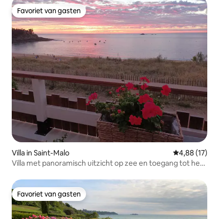
Favoriet van gasten
Favoriet van gasten
Villa in Saint-Malo
Gemiddelde be
4,88 (17)
Villa met panoramisch uitzicht op zee en toegang tot het
strand
Favoriet van gasten
Favoriet van gasten