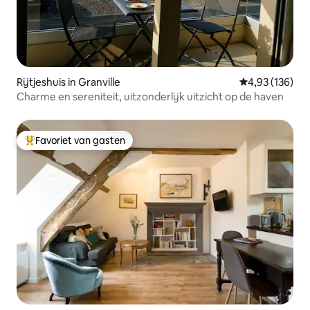
Rijtjeshuis in Granville
Gemiddelde beo
4,93 (136)
Charme en sereniteit, uitzonderlijk uitzicht op de haven
Favoriet van gasten
Topfavoriet van gasten