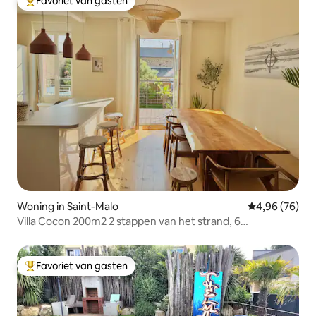
Favoriet van gasten
Topfavoriet van gasten
Woning in Saint-Malo
Gemiddelde be
4,96 (76)
Villa Cocon 200m2 2 stappen van het strand, 6
slaapkamers
Favoriet van gasten
Topfavoriet van gasten