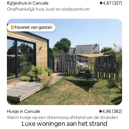
Rijtjeshuis in Cancale
Gemiddelde beo
4,87 (327)
Onafhankelijk huis, kust en stadscentrum
Favoriet van gasten
Topfavoriet van gasten
Huisje in Cancale
Gemiddelde beo
4,96 (382)
Warm huisje op een steenworp afstand van de stranden
Luxe woningen aan het strand