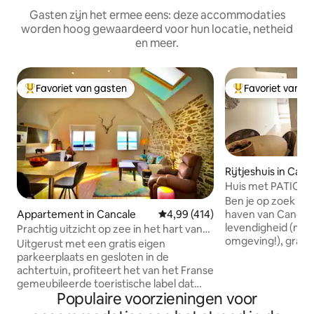
Gasten zijn het ermee eens: deze accommodaties
worden hoog gewaardeerd voor hun locatie, netheid
en meer.
Favoriet van gasten
Favoriet van g
Topfavoriet van gasten
Topfavoriet van 
Rijtjeshuis in Canc
Huis met PATIO in
op 50 meter van d
Ben je op zoek naa
haven van Cancale
Appartement in Cancale
Gemiddelde beoordeling van 4,99
4,99 (414)
levendigheid (maar
Prachtig uitzicht op zee in het hart van
omgeving!), grati
de haven van Cancale
Uitgerust met een gratis eigen
misschien een huis
parkeerplaats en gesloten in de
appartement, met
achtertuin, profiteert het van het Franse
veel charme als af
gemeubileerde toeristische label dat
accommodatie in I
Populaire voorzieningen voor
wordt erkend om zijn kwaliteiten en
niet verder, je he
high-end schenkingen. In het hart van