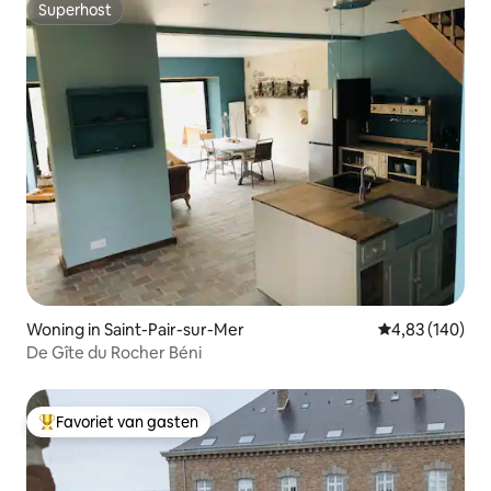
Superhost
Superhost
Woning in Saint-Pair-sur-Mer
Gemiddelde beo
4,83 (140)
De Gîte du Rocher Béni
Favoriet van gasten
Topfavoriet van gasten