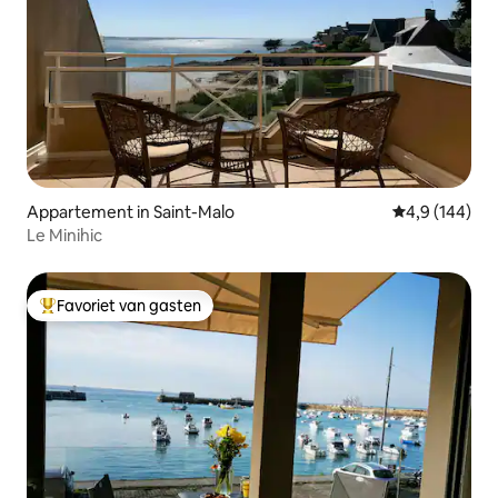
Appartement in Saint-Malo
Gemiddelde be
4,9 (144)
Le Minihic
Favoriet van gasten
Topfavoriet van gasten