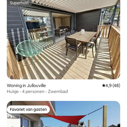
Superhost
Superhost
Woning in Jullouville
Gemiddelde b
4,9 (48)
Huisje - 4 personen - Zwembad
Favoriet van gasten
Favoriet van gasten