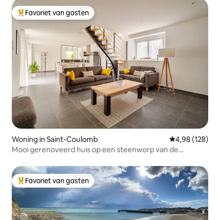
Favoriet van gasten
Topfavoriet van gasten
Woning in Saint-Coulomb
Gemiddelde beo
4,98 (128)
Mooi gerenoveerd huis op een steenworp van de
stranden
Favoriet van gasten
Topfavoriet van gasten