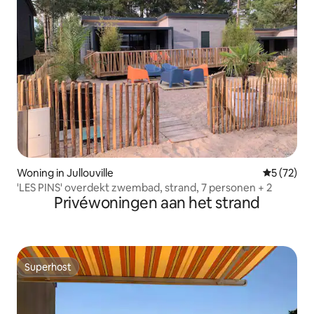
Woning in Jullouville
Gemiddelde
5 (72)
'LES PINS' overdekt zwembad, strand, 7 personen + 2
Privéwoningen aan het strand
Superhost
Superhost