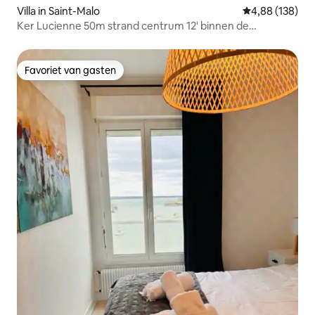
Villa in Saint-Malo
Gemiddelde beo
4,88 (138)
Ker Lucienne 50m strand centrum 12' binnen de
stad/treinstation
Favoriet van gasten
Favoriet van gasten