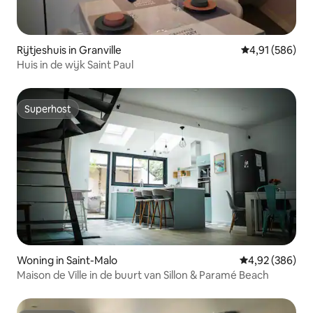
Rijtjeshuis in Granville
Gemiddelde beo
4,91 (586)
Huis in de wijk Saint Paul
Superhost
Superhost
Woning in Saint-Malo
Gemiddelde beo
4,92 (386)
Maison de Ville in de buurt van Sillon & Paramé Beach