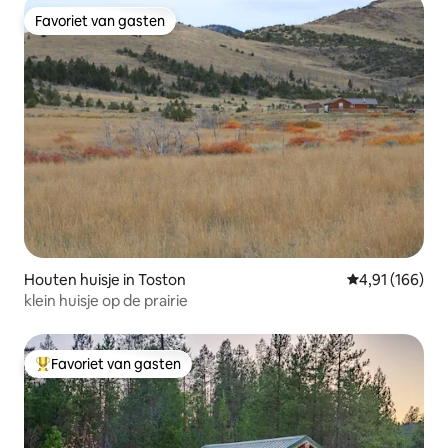
Favoriet van gasten
Favoriet van gasten
Houten huisje in Toston
Gemiddelde beo
4,91 (166)
klein huisje op de prairie
Favoriet van gasten
Topfavoriet van gasten