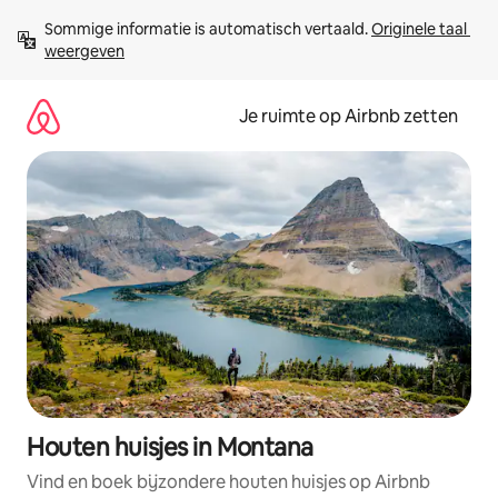
Ga
Sommige informatie is automatisch vertaald. 
Originele taal 
direct
weergeven
naar
inhoud
Je ruimte op Airbnb zetten
Houten huisjes in Montana
Vind en boek bijzondere houten huisjes op Airbnb