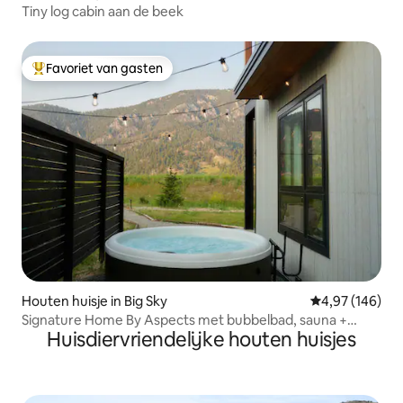
Tiny log cabin aan de beek
Favoriet van gasten
Topfavoriet van gasten
Houten huisje in Big Sky
Gemiddelde beo
4,97 (146)
Signature Home By Aspects met bubbelbad, sauna +
Huisdiervriendelijke houten huisjes
uitzicht