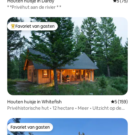
Houten huisje in Darby
Gemiddelde
5 (75)
* *Privéhut aan de rivier * *
Favoriet van gasten
Topfavoriet van gasten
Houten huisje in Whitefish
Gemiddelde 
5 (159)
Privéhistorische hut • 12 hectare • Meer • Uitzicht op de
bergen
Favoriet van gasten
Favoriet van gasten