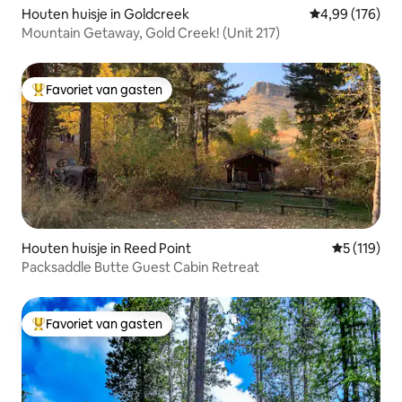
Houten huisje in Goldcreek
Gemiddelde beo
4,99 (176)
Mountain Getaway, Gold Creek! (Unit 217)
Favoriet van gasten
Topfavoriet van gasten
Houten huisje in Reed Point
Gemiddelde 
5 (119)
Packsaddle Butte Guest Cabin Retreat
Favoriet van gasten
Topfavoriet van gasten