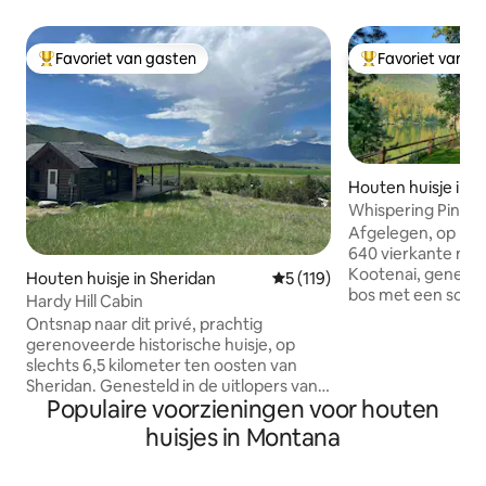
Favoriet van gasten
Favoriet van g
Topfavoriet van gasten
Topfavoriet van 
Houten huisje in T
Whispering Pines 
houten huisje aan 
Afgelegen, op ma
640 vierkante mete
Kootenai, geneste
Houten huisje in Sheridan
Gemiddelde beoordeling van 5
5 (119)
bos met een schild
Hardy Hill Cabin
de bergen en de ri
Ontsnap naar dit privé, prachtig
maanverlichte nach
gerenoveerde historische huisje, op
door Blue Ribbon v
slechts 6,5 kilometer ten oosten van
dieren. Rustiek int
Sheridan. Genesteld in de uitlopers van
personen, uitzicht 
Populaire voorzieningen voor houten
de bergen met een adembenemend
meeste ramen, vuu
uitzicht op de bergen, een wijd open
huisjes in Montana
ochtendkoffie op 
hemel en onvergetelijke
naar de adelaars e
zonsondergangen in Montana, is het de
of vissen vanaf de 