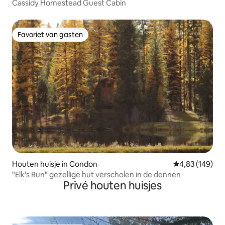
Cassidy Homestead Guest Cabin
Favoriet van gasten
Favoriet van gasten
Houten huisje in Condon
Gemiddelde beo
4,83 (149)
"Elk's Run" gezellige hut verscholen in de dennen
Privé houten huisjes