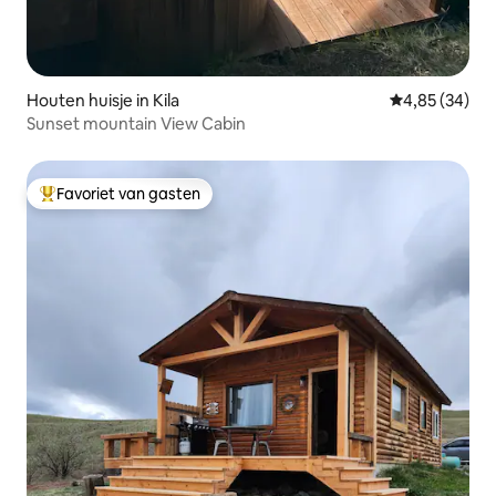
Houten huisje in Kila
Gemiddelde be
4,85 (34)
Sunset mountain View Cabin
Favoriet van gasten
Topfavoriet van gasten