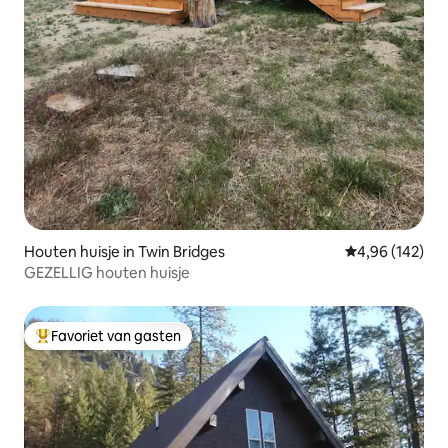
Houten huisje in Twin Bridges
Gemiddelde beo
4,96 (142)
GEZELLIG houten huisje
Favoriet van gasten
Topfavoriet van gasten