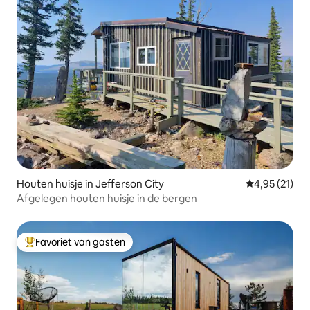
Houten huisje in Jefferson City
Gemiddelde be
4,95 (21)
Afgelegen houten huisje in de bergen
Favoriet van gasten
Topfavoriet van gasten