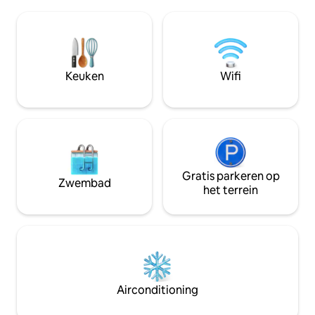
perfecte plek om tot rust te komen.
Als je er echt even
Geniet van het gemak van zelf
verbinding wilt ver
inchecken met een eigen ingang/deur
plek voor jou.
met toetsenpaneel. Dit gezellige
toevluchtsoord is ideaal gelegen in de
buurt van rivieren, beken, wandelpaden
Keuken
Wifi
en bergavonturen en biedt de perfecte
balans tussen afzondering en
gemakkelijke toegang tot
buitenrecreatie.
Gratis parkeren op
Zwembad
het terrein
Airconditioning