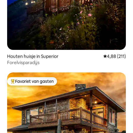
Houten huisje in Superior
Gemiddelde beo
4,88 (211)
Forelvisparadijs
Favoriet van gasten
Topfavoriet van gasten