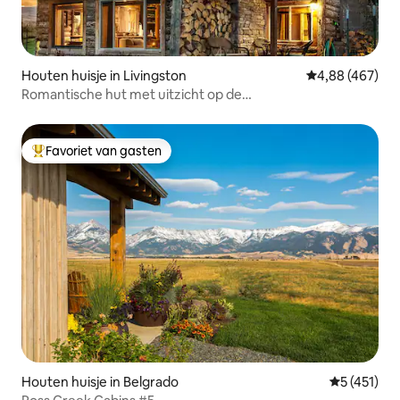
Houten huisje in Livingston
Gemiddelde beo
4,88 (467)
Romantische hut met uitzicht op de
bergen/bubbelbad/open haard!
Favoriet van gasten
Topfavoriet van gasten
Houten huisje in Belgrado
Gemiddelde 
5 (451)