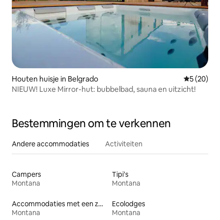
Houten huisje in Belgrado
Gemiddelde
5 (20)
NIEUW! Luxe Mirror-hut: bubbelbad, sauna en uitzicht!
Bestemmingen om te verkennen
Andere accommodaties
Activiteiten
Campers
Tipi's
Montana
Montana
Accommodaties met een zwembad
Ecolodges
Montana
Montana