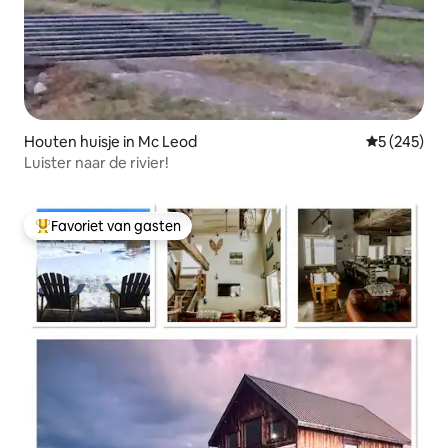
Houten huisje in Mc Leod
Gemiddelde 
5 (245)
Luister naar de rivier!
Favoriet van gasten
Topfavoriet van gasten