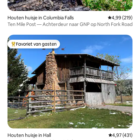
Houten huisje in Columbia Falls
Gemiddelde beo
4,99 (219)
Ten Mile Post — Achterdeur naar GNP op North Fork Road
Favoriet van gasten
Topfavoriet van gasten
Houten huisje in Hall
Gemiddelde beo
4,97 (431)