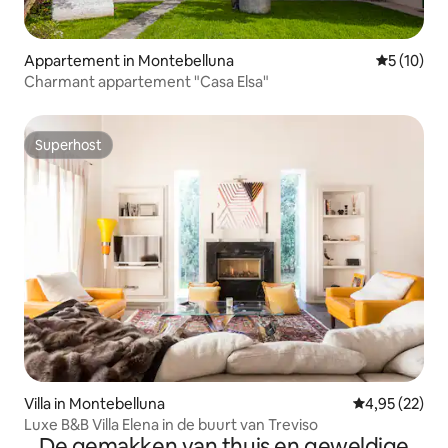
Appartement in Montebelluna
Gemiddelde
5 (10)
Charmant appartement "Casa Elsa"
Superhost
Superhost
Villa in Montebelluna
Gemiddelde be
4,95 (22)
Luxe B&B Villa Elena in de buurt van Treviso
De gemakken van thuis en geweldige