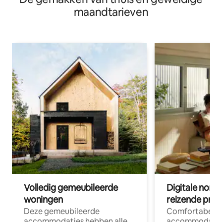
maandtarieven
Volledig gemeubileerde
Digitale nom
woningen
reizende prof
Deze gemeubileerde
Comfortabele
accommodaties hebben alle
accommodatie