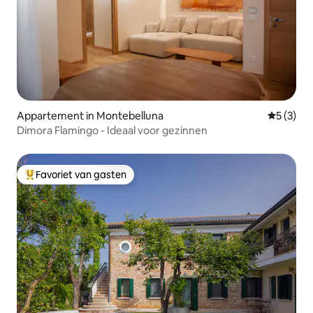
Appartement in Montebelluna
Gemiddeld
5 (3)
Dimora Flamingo - Ideaal voor gezinnen
Favoriet van gasten
Topfavoriet van gasten