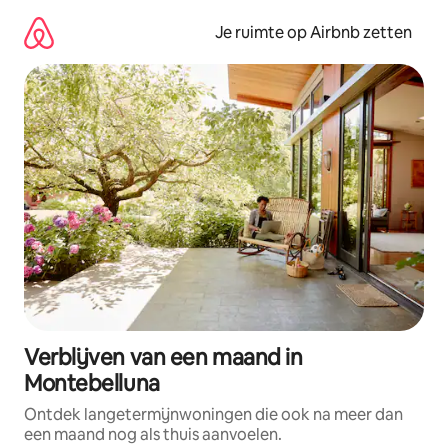
Ga
direct
Je ruimte op Airbnb zetten
naar
inhoud
Verblijven van een maand in
Montebelluna
Ontdek langetermijnwoningen die ook na meer dan
een maand nog als thuis aanvoelen.