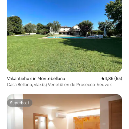
Vakantiehuis in Montebelluna
Gemiddelde be
4,86 (65)
Casa Bellona, vlakbij Venetië en de Prosecco-heuvels
Superhost
Superhost