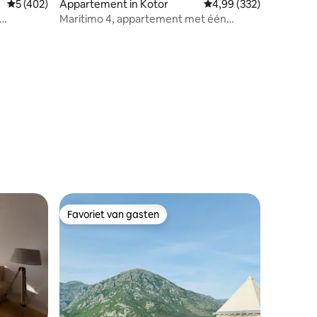
recensies
Gemiddelde beoordeling van 5 uit 5, 402 recensies
5 (402)
Appartement in Kotor
Gemiddelde beoordeling
4,99 (332)
Maritimo 4, appartement met één
slaapkamer en parkeerplaats
Favoriet van gasten
Favoriet van gasten