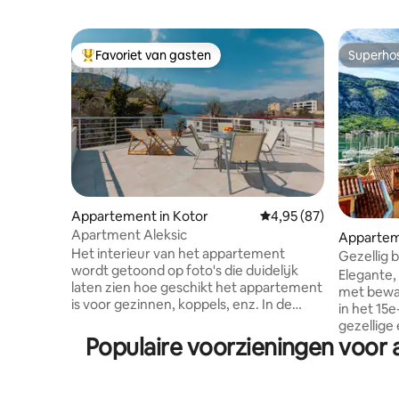
Favoriet van gasten
Superho
Topfavoriet van gasten
Superho
Appartement in Kotor
Gemiddelde beoordeling
4,95 (87)
Apartment Aleksic
Appartem
Het interieur van het appartement
Gezellig 
wordt getoond op foto's die duidelijk
terrassen
Elegante,
laten zien hoe geschikt het appartement
met bewa
is voor gezinnen, koppels, enz. In de
in het 15e-
buurt van het gebouw is er een strand op
gezellige
ongeveer 130 m afstand waar er lokale
Populaire voorzieningen voo
van de ou
stranden zijn die perfect zijn om te
een prach
ontspannen, vooral voor kinderen. Het
op de oud
appartement ligt op slechts 2,5 km van
de daken 