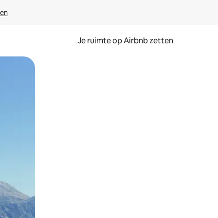
ven
Je ruimte op Airbnb zetten
ken of swipen.