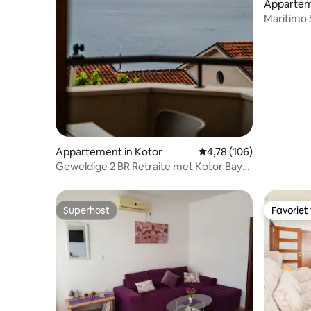
Appartem
Maritimo
parkeerpl
Appartement in Kotor
Gemiddelde beoordeling 
4,78 (106)
Geweldige 2 BR Retraite met Kotor Bay
View
Superhost
Favoriet
Superhost
Favoriet