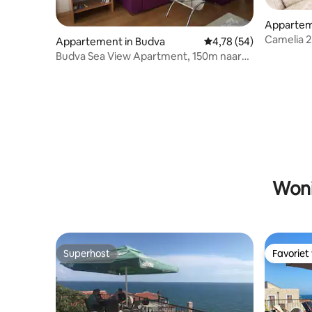
Appartem
Camelia 2
Appartement in Budva
Gemiddelde beoordeling
4,78 (54)
Budva Sea View Apartment, 150m naar
strand, nr. 1
Woni
Superhost
Favoriet
Superhost
Favoriet