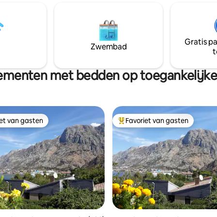
in elke hoek Van de gezellige woonkamer
olledig uitgeruste
tot de knusste slaapkamer en v
te, koffiezetapparaat, airco,
uitgeruste keuken, dompel jez
machine en uniek ontwerp
in de charme van Milk Square, d
verblijf zo comfortabel
vervlogen tijden van de rijke
Gratis p
Zwembad
geschiedenis van Kotor oproep
t
maar toch centraal gelegen.
minuten van busstation, strand
ementen met bedden op toegankelijke
iet van gasten
Favoriet van gasten
iet van gasten
Topfavoriet van gasten