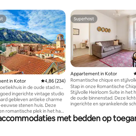
st
Superhost
st
Superhost
 van 4,95 uit 5, 87 recensies
Appartement in Kotor
G
Romantische chique en stijlvoll
ent in Kotor
Gemiddelde beoordeling van 4,86 uit 5, 234 r
4,86 (234)
Heirloom Suite in de oude stad
Stap in onze Romantische Chiq
boetiekhuis in de oude stad met
Stijlvolle Heirloom Suite in het 
 met uitzicht op zee
 goed ingerichte vintage studio
de oude binnenstad. Deze lichte, goed
ard gebleven antieke charme
ingerichte en sprankelende sc
eeuwse stenen huis. Deze
heeft een antieke inrichting, 
 en romantische plek in het hart
een nostalgische sfeer ontstaat. Bevin
r accommodaties met bedden op toegan
de binnenstad van Kotor biedt
zich in een eeuwenoud stenen 
tig gedeeld terras met uitzicht
biedt modern comfort met een
e binnenstad met uitzicht op
twist en de betovering van het
van de oude binnenstad, Kotor