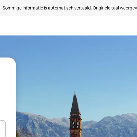
Sommige informatie is automatisch vertaald. 
Originele taal weerge
t
een keuze met je de pijltjestoetsen omhoog en omlaag, óf door te tik