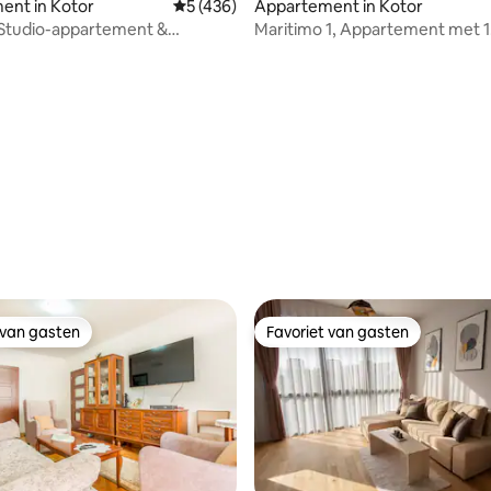
ent in Kotor
Gemiddelde beoordeling van 5 uit 5, 436 
5 (436)
Appartement in Kotor
 Studio-appartement &
Maritimo 1, Appartement met 1
aats
Slaapkamer & Parkeren
van 4,78 uit 5, 106 recensies
 van gasten
Favoriet van gasten
 van gasten
Favoriet van gasten