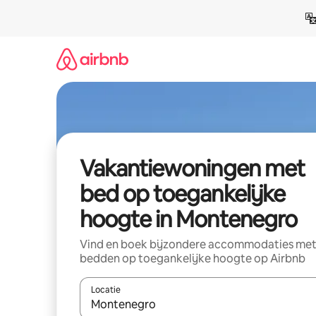
Ga
direct
naar
inhoud
Vakantiewoningen met
bed op toegankelijke
hoogte in Montenegro
Vind en boek bijzondere accommodaties me
bedden op toegankelijke hoogte op Airbnb
Locatie
Wanneer er suggesties beschikbaar zijn, maak je 