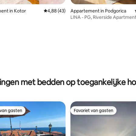
ent in Kotor
Gemiddelde beoordeling van 4,88 uit 5, 43 
4,88 (43)
Appartement in Podgorica
LINA - PG, Riverside Apartmen
 van 4,78 uit 5, 54 recensies
ngen met bedden op toegankelijke h
 van gasten
Favoriet van gasten
 van gasten
Favoriet van gasten