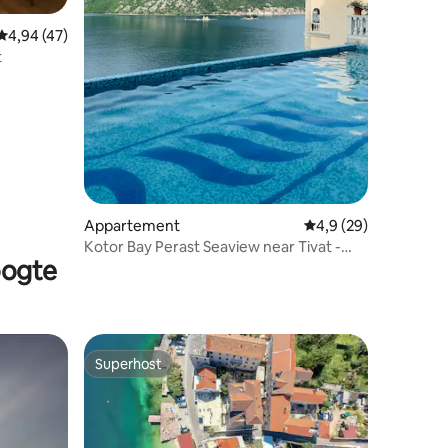
recensies
Gemiddelde beoordeling van 4,94 uit 5, 47 recensies
4,94 (47)
t
Appartement
Gemiddelde beoordeli
4,9 (29)
Kotor Bay Perast Seaview near Tivat -
oogte
Boka Gardens
Superhost
Superhost