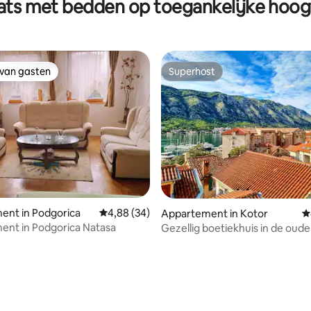
lats met bedden op toegankelijke hoog
 van gasten
Superhost
 van gasten
Superhost
ent in Podgorica
Gemiddelde beoordeling van 4,88 uit 5, 34 r
4,88 (34)
Appartement in Kotor
G
ent in Podgorica Natasa
Gezellig boetiekhuis in de oud
terrassen met uitzicht op zee