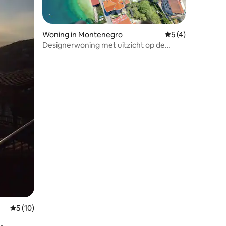
Woning in Montenegro
Gemiddelde beoord
5 (4)
Designerwoning met uitzicht op de
Adriatische Zee en dakterras
ecensies
Gemiddelde beoordeling van 5 uit 5, 10 recensies
5 (10)