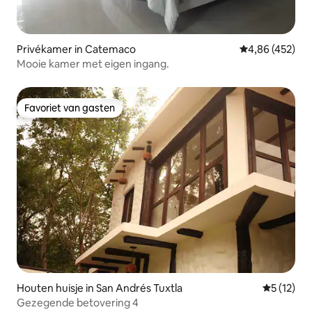
Privékamer in Catemaco
Gemiddelde beo
4,86 (452)
Mooie kamer met eigen ingang.
Favoriet van gasten
Favoriet van gasten
Houten huisje in San Andrés Tuxtla
Gemiddelde
5 (12)
Gezegende betovering 4