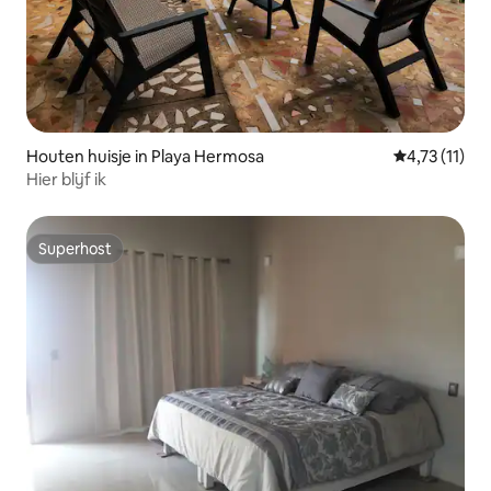
Houten huisje in Playa Hermosa
Gemiddelde b
4,73 (11)
Hier blijf ik
Superhost
Superhost