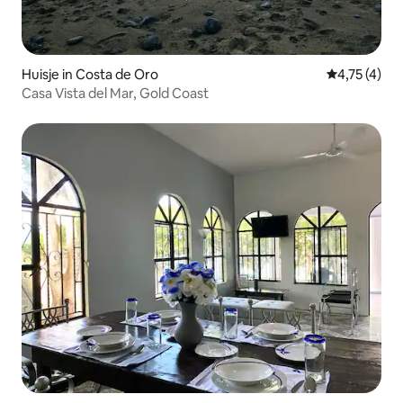
Huisje in Costa de Oro
Gemiddelde b
4,75 (4)
Casa Vista del Mar, Gold Coast