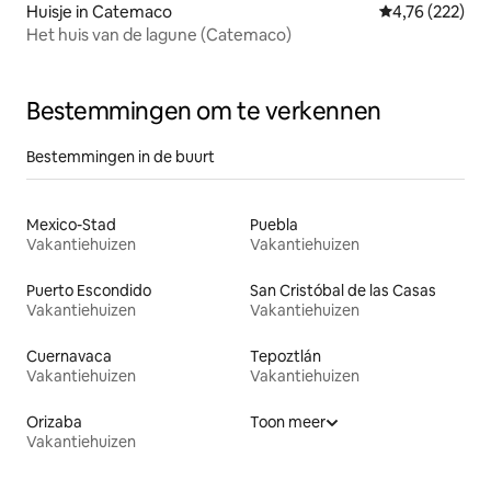
Huisje in Catemaco
Gemiddelde beo
4,76 (222)
Het huis van de lagune (Catemaco)
Bestemmingen om te verkennen
Bestemmingen in de buurt
Mexico-Stad
Puebla
Vakantiehuizen
Vakantiehuizen
Puerto Escondido
San Cristóbal de las Casas
Vakantiehuizen
Vakantiehuizen
Cuernavaca
Tepoztlán
Vakantiehuizen
Vakantiehuizen
Orizaba
Toon meer
Vakantiehuizen