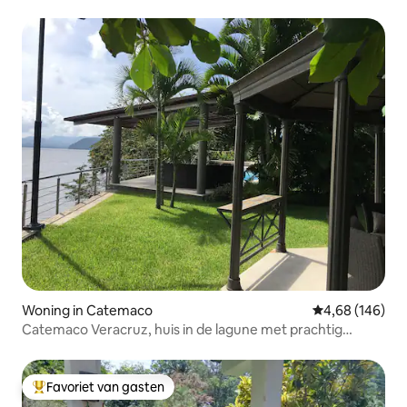
Woning in Catemaco
Gemiddelde beo
4,68 (146)
Catemaco Veracruz, huis in de lagune met prachtig
uitzicht
Favoriet van gasten
Topfavoriet van gasten