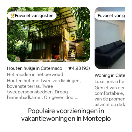
Favoriet van gasten
Favoriet van gas
Topfavoriet van gasten
Favoriet van gas
Houten huisje in Catemaco
Gemiddelde beoordeling van 4,9
4,98 (93)
Hut midden in het oerwoud
Woning in Catem
Houten hut met twee verdiepingen,
Luxe huis in het 
bovenste terras. Twee
veilig, 36 voorzien
Geniet van een cen
tweepersoonsbedden. Droog
comfortabele, lux
binnenbadkamer. Omgeven door
van de promenade
vegetatie en vogels. Een ideale plek om
uitzicht op de lag
te rusten met het gebrul van het water
Populaire voorzieningen in
voorzieningen inbe
en de jungle, om te wandelen tussen
5 voorzieningen t
vakantiewoningen in Montepío
honderdjarige bomen en palmen, om
Vraag naar andere
vogels en andere dieren te observeren,
*Rondvaart en wat
om het gebruik van geneeskrachtige