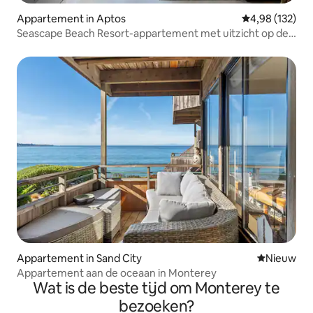
Appartement in Aptos
Gemiddelde beo
4,98 (132)
Seascape Beach Resort-appartement met uitzicht op de
oceaan
Appartement in Sand City
Nieuwe ac
Nieuw
Appartement aan de oceaan in Monterey
Wat is de beste tijd om Monterey te
bezoeken?