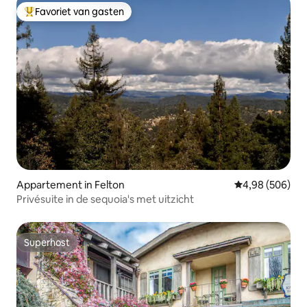
Favoriet van gasten
Topfavoriet van gasten
Appartement in Felton
Gemiddelde beo
4,98 (506)
Privésuite in de sequoia's met uitzicht
Superhost
Superhost