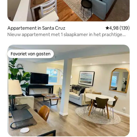
Appartement in Santa Cruz
Gemiddelde beo
4,98 (139)
Nieuw appartement met 1 slaapkamer in het prachtige
Santa Cruz
Favoriet van gasten
Favoriet van gasten