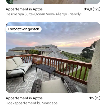
Appartement in Aptos
Gemiddelde be
4,8 (123)
Deluxe Spa Suite-Ocean View-Allergy Friendly!
Favoriet van gasten
Favoriet van gasten
Appartement in Aptos
Gemiddelde
5 (15)
Hoekappartement bij Seascape