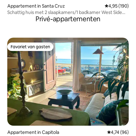
Appartement in Santa Cruz
Gemiddelde beo
4,95 (190)
Schattig huis met 2 slaapkamers/1 badkamer West Side
Privé-appartementen
Santa Cruz
Favoriet van gasten
Favoriet van gasten
Appartement in Capitola
Gemiddelde be
4,74 (96)