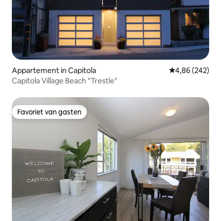
Appartement in Capitola
Gemiddelde beo
4,86 (242)
Capitola Village Beach "Trestle"
Favoriet van gasten
Favoriet van gasten