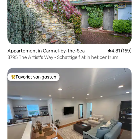
Appartement in Carmel-by-the-Sea
Gemiddelde beo
4,81 (169)
3795 The Artist's Way - Schattige flat in het centrum
Favoriet van gasten
Topfavoriet van gasten