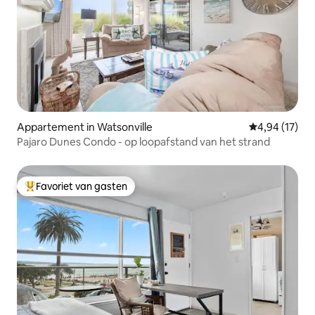
Appartement in Watsonville
Gemiddelde be
4,94 (17)
Pajaro Dunes Condo - op loopafstand van het strand
Favoriet van gasten
Topfavoriet van gasten