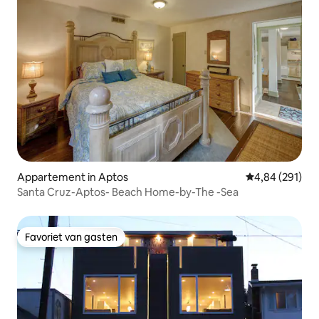
Appartement in Aptos
Gemiddelde beo
4,84 (291)
Santa Cruz-Aptos- Beach Home-by-The -Sea
Favoriet van gasten
Favoriet van gasten