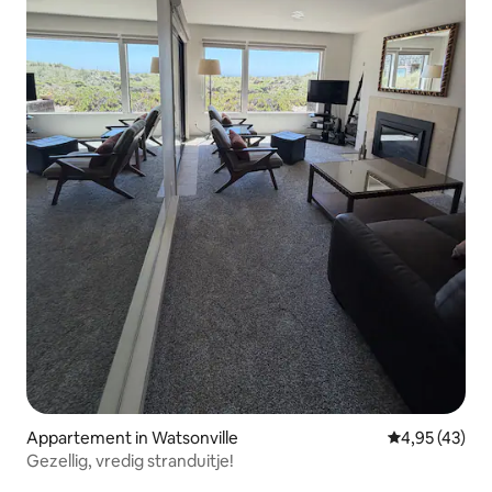
Appartement in Watsonville
Gemiddelde be
4,95 (43)
Gezellig, vredig stranduitje!