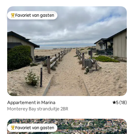
Favoriet van gasten
Topfavoriet van gasten
Appartement in Marina
Gemiddelde
5 (18)
Monterey Bay stranduitje 2BR
Favoriet van gasten
Topfavoriet van gasten