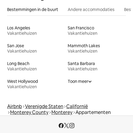
Bestemmingen in de buurt
Andere accommodaties
Best
Los Angeles
San Francisco
Vakantiehuizen
Vakantiehuizen
San Jose
Mammoth Lakes
Vakantiehuizen
Vakantiehuizen
Long Beach
Santa Barbara
Vakantiehuizen
Vakantiehuizen
West Hollywood
Toon meer
Vakantiehuizen
Airbnb
Verenigde Staten
Californië
Monterey County
Monterey
Appartementen