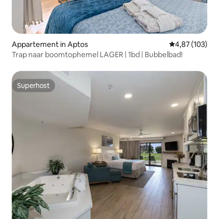
Appartement in Aptos
Gemiddelde beo
4,87 (103)
Trap naar boomtophemel LAGER | 1bd | Bubbelbad!
Superhost
Superhost