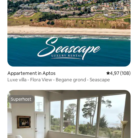
Appartement in Aptos
Gemiddelde beo
4,97 (108)
Luxe villa - Flora View - Begane grond - Seascape
Superhost
Superhost