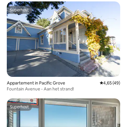
Superhost
Superhost
Appartement in Pacific Grove
Gemiddelde be
4,65 (49)
Fountain Avenue - Aan het strand!
Superhost
Superhost