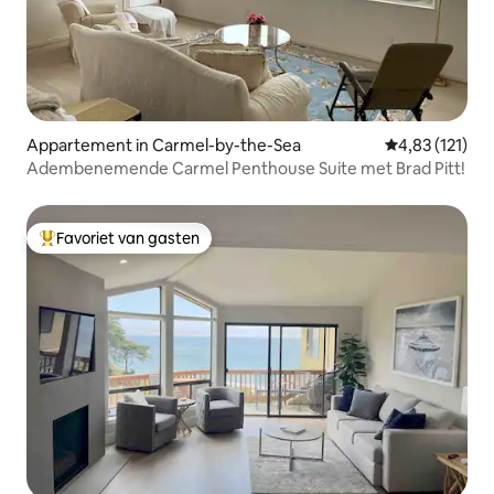
Appartement in Carmel-by-the-Sea
Gemiddelde beo
4,83 (121)
Adembenemende Carmel Penthouse Suite met Brad Pitt!
Favoriet van gasten
Topfavoriet van gasten