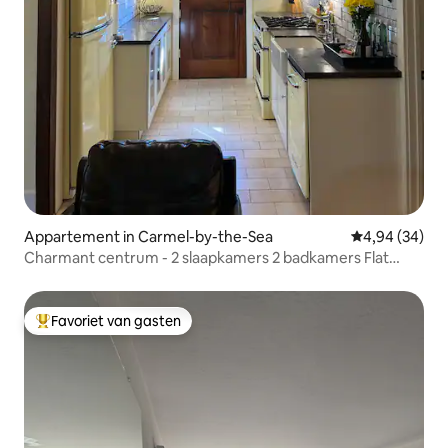
Appartement in Carmel-by-the-Sea
Gemiddelde be
4,94 (34)
Charmant centrum - 2 slaapkamers 2 badkamers Flat
Carmel-by-the-Sea
Favoriet van gasten
Topfavoriet van gasten