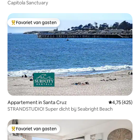
Capitola Sanctuary
Favoriet van gasten
Topfavoriet van gasten
Appartement in Santa Cruz
Gemiddelde beo
4,75 (425)
STRANDSTUDIO! Super dicht bij Seabright Beach
Favoriet van gasten
Topfavoriet van gasten