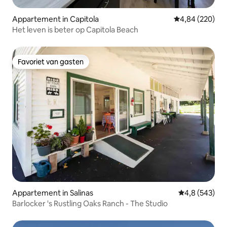
Appartement in Capitola
Gemiddelde beo
4,84 (220)
Het leven is beter op Capitola Beach
Favoriet van gasten
Favoriet van gasten
Appartement in Salinas
Gemiddelde be
4,8 (543)
Barlocker 's Rustling Oaks Ranch - The Studio