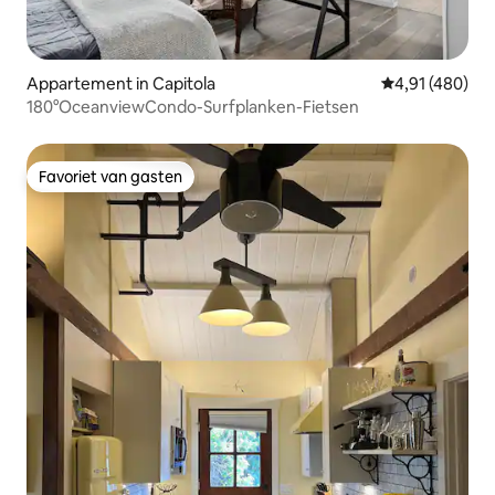
Appartement in Capitola
Gemiddelde beo
4,91 (480)
180°OceanviewCondo-Surfplanken-Fietsen
Favoriet van gasten
Favoriet van gasten