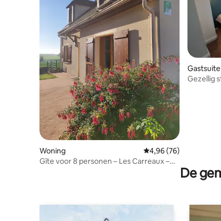
Gastsuite
Gezellig s
parkeerpl
Woning
Gemiddelde beoordeling
4,96 (76)
Gîte voor 8 personen – Les Carreaux –
De gem
Disney en Roissy