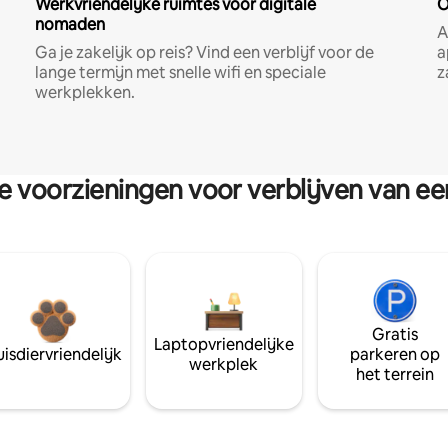
Werkvriendelijke ruimtes voor digitale
O
nomaden
A
Ga je zakelijk op reis? Vind een verblijf voor de
a
lange termijn met snelle wifi en speciale
z
werkplekken.
re voorzieningen voor verblijven van e
Gratis
Laptopvriendelijke
isdiervriendelijk
parkeren op
werkplek
het terrein