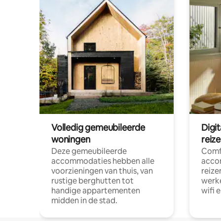
Volledig gemeubileerde
Digi
woningen
reiz
Deze gemeubileerde
Comf
accommodaties hebben alle
acco
voorzieningen van thuis, van
reize
rustige berghutten tot
werke
handige appartementen
wifi 
midden in de stad.