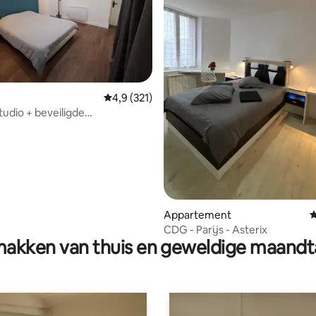
Gemiddelde beoordeling van 4,9 uit 5, 321 r
4,9 (321)
tudio + beveiligde
aats
Appartement
G
 van 4,96 uit 5, 76 recensies
CDG - Parijs - Asterix
akken van thuis en geweldige maandt