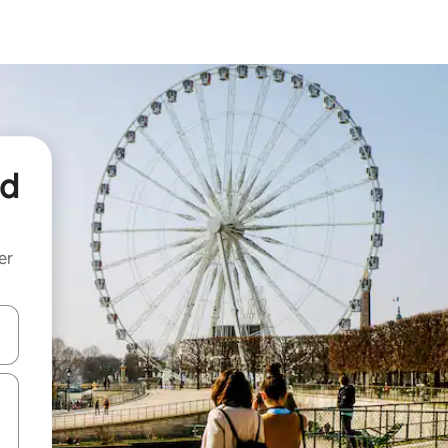
nd
er
een keuze met je de pijltjestoetsen omhoog en omlaag, óf door te tik