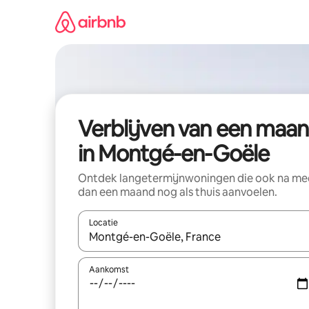
Ga
direct
naar
inhoud
Verblijven van een maa
in Montgé-en-Goële
Ontdek langetermijnwoningen die ook na me
dan een maand nog als thuis aanvoelen.
Locatie
Wanneer er suggesties beschikbaar zijn, maak je 
Aankomst