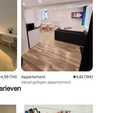
ecensies
emiddelde beoordeling van 4,99 uit 5, 114 recensies
4,99 (114)
Appartement
Gemiddelde beoordeling
4,82 (184)
Ideaal gelegen appartement
arieven