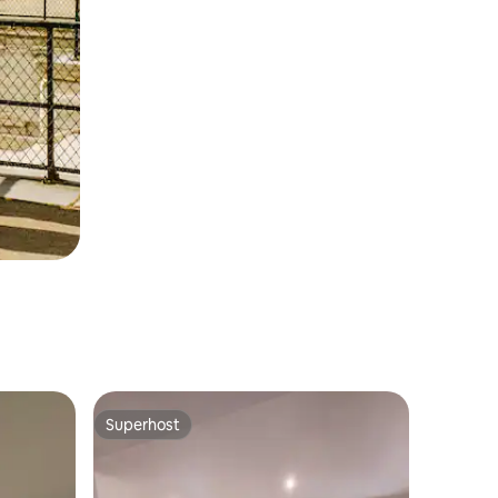
Superhost
Superhost