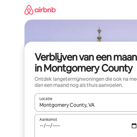
Ga
direct
naar
inhoud
Verblijven van een maa
in Montgomery County
Ontdek langetermijnwoningen die ook na me
dan een maand nog als thuis aanvoelen.
Locatie
Wanneer er suggesties beschikbaar zijn, maak je 
Aankomst