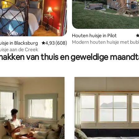
Houten huisje in Pilot
G
Modern houten huisje met bub
 van 4,97 uit 5, 38 recensies
isje in Blacksburg
Gemiddelde beoordeling van 4,93 uit 5, 608 r
4,93 (608)
romantisch toevluchtsoord
isje aan de Creek
akken van thuis en geweldige maandt