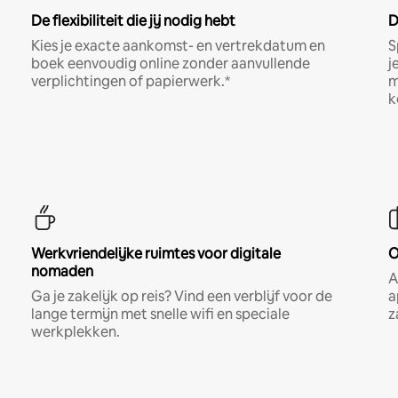
De flexibiliteit die jij nodig hebt
D
Kies je exacte aankomst- en vertrekdatum en
S
boek eenvoudig online zonder aanvullende
j
verplichtingen of papierwerk.*
m
k
Werkvriendelijke ruimtes voor digitale
O
nomaden
A
Ga je zakelijk op reis? Vind een verblijf voor de
a
lange termijn met snelle wifi en speciale
z
werkplekken.