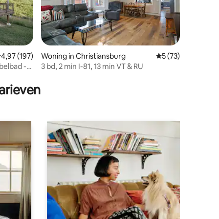
emiddelde beoordeling van 4,97 uit 5, 197 recensies
4,97 (197)
Woning in Christiansburg
Gemiddelde beoorde
5 (73)
belbad -
3 bd, 2 min I-81, 13 min VT & RU
ecensies
arieven