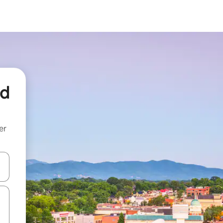
nd
er
een keuze met je de pijltjestoetsen omhoog en omlaag, óf door te tik