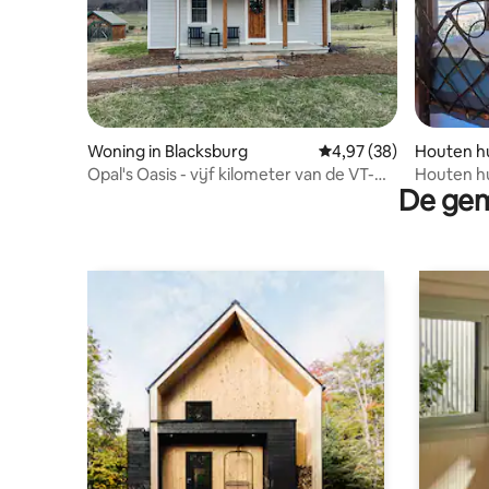
Woning in Blacksburg
Gemiddelde beoordeling
4,97 (38)
Houten hu
Opal's Oasis - vijf kilometer van de VT-
Houten hu
De gem
campus