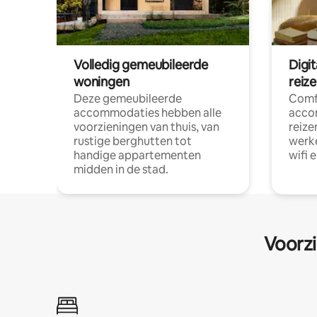
Volledig gemeubileerde
Digi
woningen
reiz
Deze gemeubileerde
Comf
accommodaties hebben alle
acco
voorzieningen van thuis, van
reize
rustige berghutten tot
werke
handige appartementen
wifi 
midden in de stad.
Voorzi