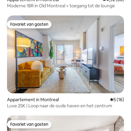
Moderne 1BR in Old Montreal + toegang tot de lounge
Favoriet van gasten
Favoriet van gasten
Appartement in Montreal
Gemiddelde
5 (16)
Luxe 2SK | Loop naar de oude haven en het centrum
Favoriet van gasten
Favoriet van gasten