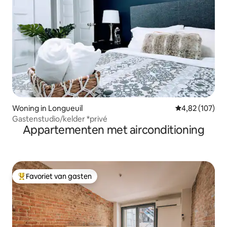
Woning in Longueuil
Gemiddelde beo
4,82 (107)
Gastenstudio/kelder *privé
Appartementen met airconditioning
Favoriet van gasten
Topfavoriet van gasten