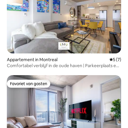
Appartement in Montreal
Gemiddeld
5 (7)
Comfortabel verblijf in de oude haven | Parkeerplaats en
EV-oplader
Favoriet van gasten
Favoriet van gasten