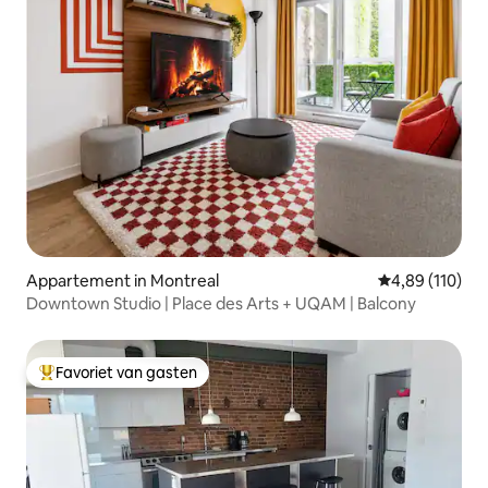
Appartement in Montreal
Gemiddelde beo
4,89 (110)
Downtown Studio | Place des Arts + UQAM | Balcony
Favoriet van gasten
Topfavoriet van gasten