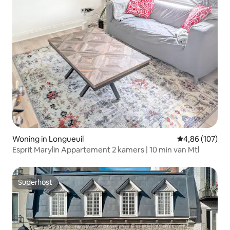
Woning in Longueuil
Gemiddelde beo
4,86 (107)
Esprit Marylin Appartement 2 kamers | 10 min van Mtl
Superhost
Superhost