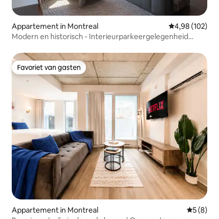
Appartement in Montreal
Gemiddelde beo
4,98 (102)
Modern en historisch - Interieurparkeergelegenheid
inbegrepen
Favoriet van gasten
Favoriet van gasten
Appartement in Montreal
Gemiddeld
5 (8)