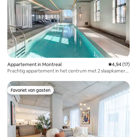
Appartement in Montreal
Gemiddelde be
4,94 (17)
Prachtig appartement in het centrum met 2 slaapkamers,
2 badkamers, zwembad en gratis parkeren
Favoriet van gasten
Favoriet van gasten