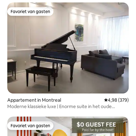
Favoriet van gasten
Favoriet van gasten
Appartement in Montreal
Gemiddelde beo
4,98 (379)
Moderne klassieke luxe | Enorme suite in het oude
Montreal
Favoriet van gasten
Favoriet van gasten