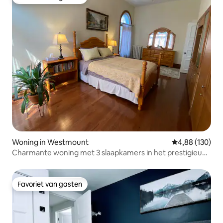
Favoriet van gasten
Woning in Westmount
Gemiddelde beo
4,88 (130)
Charmante woning met 3 slaapkamers in het prestigieuze
Westmount
Favoriet van gasten
Favoriet van gasten