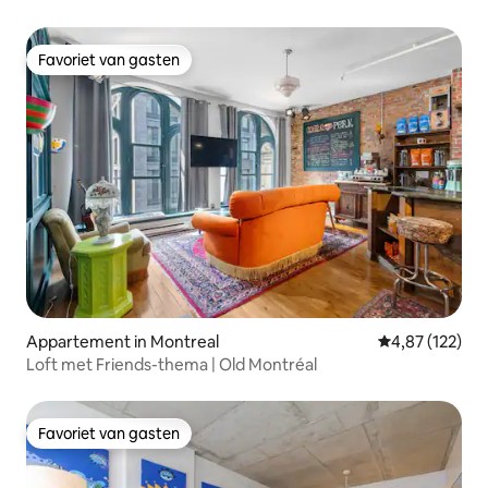
Favoriet van gasten
Favoriet van gasten
Appartement in Montreal
Gemiddelde beo
4,87 (122)
Loft met Friends-thema | Old Montréal
Favoriet van gasten
Favoriet van gasten