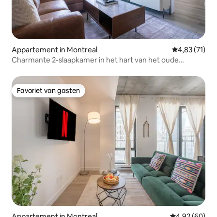
Appartement in Montreal
Gemiddelde be
4,83 (71)
Charmante 2-slaapkamer in het hart van het oude
Montreal
Favoriet van gasten
Favoriet van gasten
Appartement in Montreal
Gemiddelde be
4,92 (60)