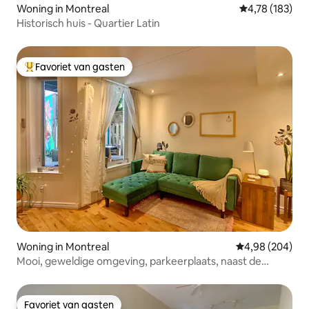
Woning in Montreal
Gemiddelde beo
4,78 (183)
Historisch huis - Quartier Latin
Favoriet van gasten
Topfavoriet van gasten
Woning in Montreal
Gemiddelde beo
4,98 (204)
Mooi, geweldige omgeving, parkeerplaats, naast de
metro!
Favoriet van gasten