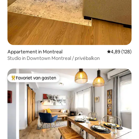
Appartement in Montreal
Gemiddelde beo
4,89 (128)
Studio in Downtown Montreal / privébalkon
Favoriet van gasten
Topfavoriet van gasten