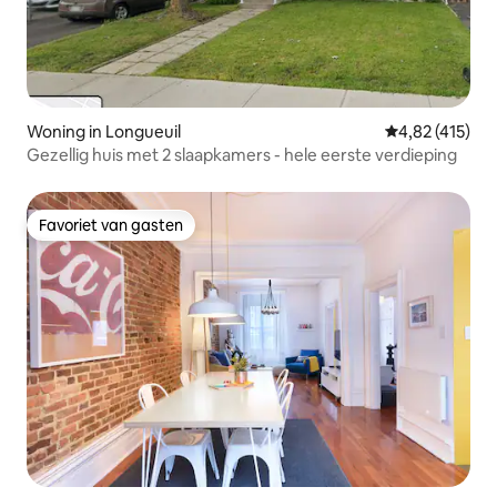
Woning in Longueuil
Gemiddelde beo
4,82 (415)
Gezellig huis met 2 slaapkamers - hele eerste verdieping
Favoriet van gasten
Favoriet van gasten