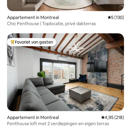
Appartement in Montreal
Gemiddelde 
5 (130)
Chic Penthouse | Toplocatie, privé dakterras
Favoriet van gasten
Topfavoriet van gasten
Appartement in Montreal
Gemiddelde beo
4,95 (218)
Penthouse loft met 2 verdiepingen en eigen terras