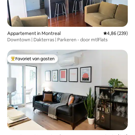
Appartement in Montreal
Gemiddelde beo
4,86 (239)
Downtown | Dakterras | Parkeren - door mtlFlats
Favoriet van gasten
Topfavoriet van gasten