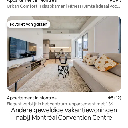
Appartement in Montreal
Gemiddeld
5 (4)
Urban Comfort |1 slaapkamer | Fitnessruimte |Ideaal voor
werk en vrije tijd
Favoriet van gasten
Favoriet van gasten
Appartement in Montreal
Gemiddelde
5 (12)
Elegant verblijf in het centrum, appartement met 1 SK |
Andere geweldige vakantiewoningen
Montréal Centre
nabij Montréal Convention Centre