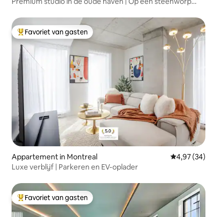
Premium studio in de oude haven | Op een steenworp
afstand van de metro | Wifi
Favoriet van gasten
Topfavoriet van gasten
Appartement in Montreal
Gemiddelde be
4,97 (34)
Luxe verblijf | Parkeren en EV-oplader
Favoriet van gasten
Topfavoriet van gasten