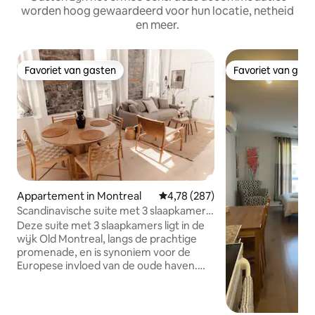
worden hoog gewaardeerd voor hun locatie, netheid
en meer.
Favoriet van gasten
Favoriet van gas
Favoriet van gasten
Favoriet van gas
Appartement in Montreal
Gemiddelde beoordeling van 4,78
4,78 (287)
Scandinavische suite met 3 slaapkamers
in de oude haven
Deze suite met 3 slaapkamers ligt in de
wijk Old Montreal, langs de prachtige
promenade, en is synoniem voor de
Europese invloed van de oude haven.
Ontworpen met het concept van
Scandinavisch langzaam leven, bleven
we trouw aan de originele architectuur