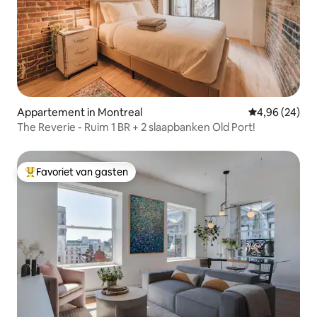
Appartement in Montreal
Gemiddelde be
4,96 (24)
The Reverie - Ruim 1 BR + 2 slaapbanken Old Port!
Favoriet van gasten
Topfavoriet van gasten