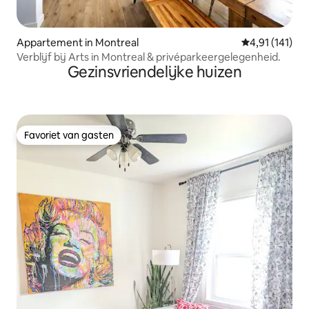
Appartement in Montreal
Gemiddelde beo
4,91 (141)
Verblijf bij Arts in Montreal & privéparkeergelegenheid.
Gezinsvriendelijke huizen
Favoriet van gasten
Favoriet van gasten