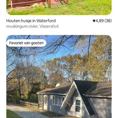
Houten huisje in Waterford
Gemiddelde be
4,89 (38)
muskingum rivier. Vissershut
Favoriet van gasten
Favoriet van gasten