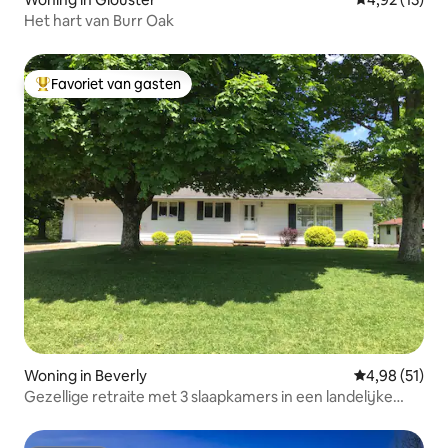
Het hart van Burr Oak
Favoriet van gasten
Topfavoriet van gasten
Woning in Beverly
Gemiddelde be
4,98 (51)
Gezellige retraite met 3 slaapkamers in een landelijke
omgeving