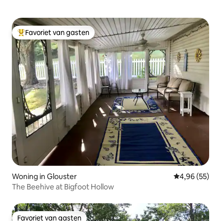
Favoriet van gasten
Topfavoriet van gasten
Woning in Glouster
Gemiddelde be
4,96 (55)
The Beehive at Bigfoot Hollow
Favoriet van gasten