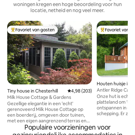
woningen kregen een hoge beoordeling voor hun
locatie, netheid en nog veel meer.
Favoriet van gasten
Favoriet van g
Topfavoriet van gasten
Topfavoriet van 
Houten huisje in S
Antler Ridge Cabi
Tiny house in Chesterhill
Gemiddelde beoordeling van 4,98
4,98 (203)
Onze hut is echt e
Milk House Cottage & Gardens
platteland om 'op
Gezellige elegantie in een 'echt'
ontspannen in de
gerenoveerd Milk House Cottage op
schepping. Er zijn paden van meer dan
een boerderij, omgeven door tuinen,
32 hectare glooie
met een eigen aangrenzend terras en
waar je herten en
Populaire voorzieningen voor
een handig toetsenpaneel voor zelf
kunt besluipen. Comfortabel voor vier.
inchecken. Gelegen in een Quaker- en