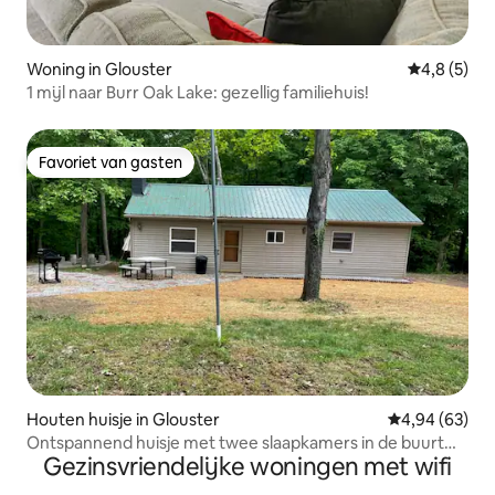
Woning in Glouster
Gemiddelde 
4,8 (5)
1 mijl naar Burr Oak Lake: gezellig familiehuis!
Favoriet van gasten
Favoriet van gasten
Houten huisje in Glouster
Gemiddelde be
4,94 (63)
Ontspannend huisje met twee slaapkamers in de buurt
Gezinsvriendelijke woningen met wifi
van Burr Oak State Park