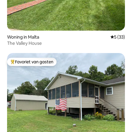
Woning in Malta
Gemiddelde
5 (33)
The Valley House
Favoriet van gasten
Topfavoriet van gasten