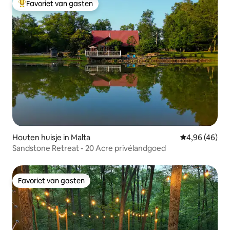
Favoriet van gasten
Topfavoriet van gasten
Houten huisje in Malta
Gemiddelde be
4,96 (46)
Sandstone Retreat - 20 Acre privélandgoed
Favoriet van gasten
Favoriet van gasten