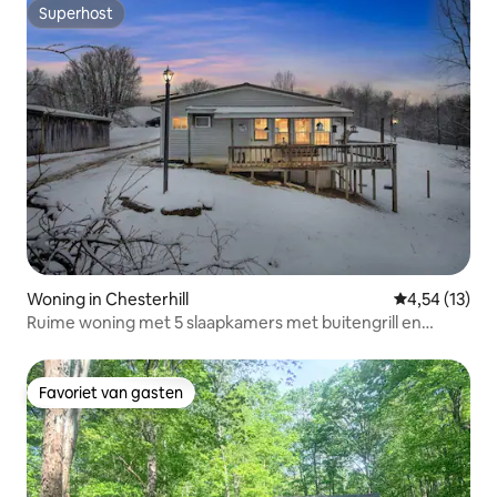
Superhost
Superhost
Woning in Chesterhill
Gemiddelde be
4,54 (13)
Ruime woning met 5 slaapkamers met buitengrill en
vuurplaats
Favoriet van gasten
Favoriet van gasten