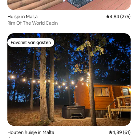
Huisje in Malta
Gemiddelde beo
4,84 (275)
Rim Of The World Cabin
Favoriet van gasten
Favoriet van gasten
Houten huisje in Malta
Gemiddelde be
4,89 (61)