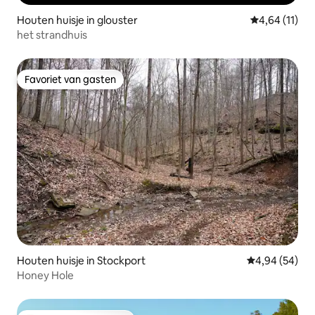
Houten huisje in glouster
Gemiddelde be
4,64 (11)
het strandhuis
Favoriet van gasten
Favoriet van gasten
Houten huisje in Stockport
Gemiddelde be
4,94 (54)
Honey Hole