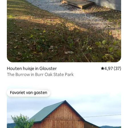
Houten huisje in Glouster
Gemiddelde be
4,97 (37)
The Burrow in Burr Oak State Park
Favoriet van gasten
Favoriet van gasten