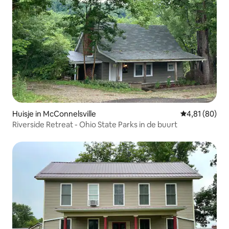
Huisje in McConnelsville
Gemiddelde be
4,81 (80)
Riverside Retreat - Ohio State Parks in de buurt