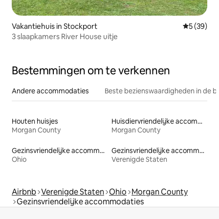
Vakantiehuis in Stockport
Gemiddelde
5 (39)
3 slaapkamers River House uitje
Bestemmingen om te verkennen
Andere accommodaties
Beste bezienswaardigheden in de b
Houten huisjes
Huisdiervriendelijke accommodaties
Morgan County
Morgan County
Gezinsvriendelijke accommodaties
Gezinsvriendelijke accommodaties
Ohio
Verenigde Staten
Airbnb
Verenigde Staten
Ohio
Morgan County
Gezinsvriendelijke accommodaties