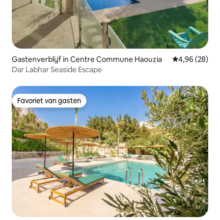
Gastenverblijf in Centre Commune Haouzia
Gemiddelde be
4,96 (28)
Dar Labhar Seaside Escape
Favoriet van gasten
Favoriet van gasten