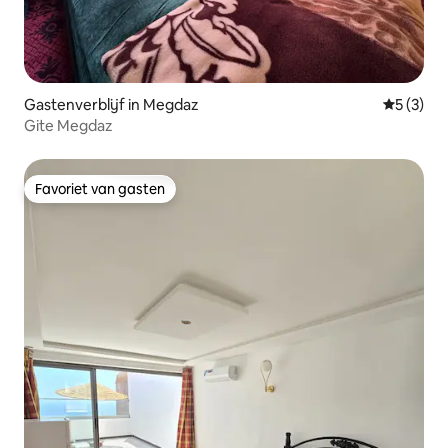
Gastenverblijf in Megdaz
Gemiddeld
5 (3)
Gite Megdaz
Favoriet van gasten
Favoriet van gasten