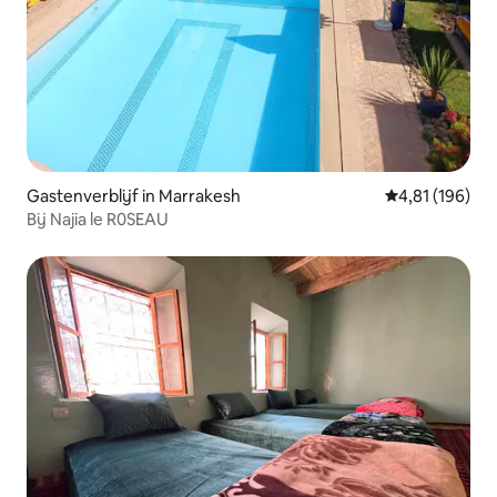
Gastenverblijf in Marrakesh
Gemiddelde beo
4,81 (196)
Bij Najia le R0SEAU