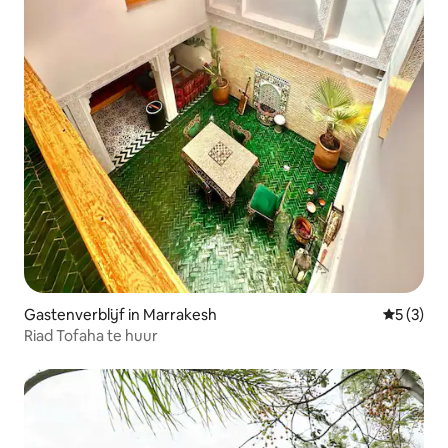
Gastenverblijf in Marrakesh
Gemiddeld
5 (3)
Riad Tofaha te huur