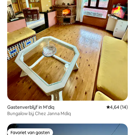
Gastenverblijf in M'diq
Gemiddelde be
4,64 (14)
Bungalow bij Chez Janna Mdiq
Favoriet van gasten