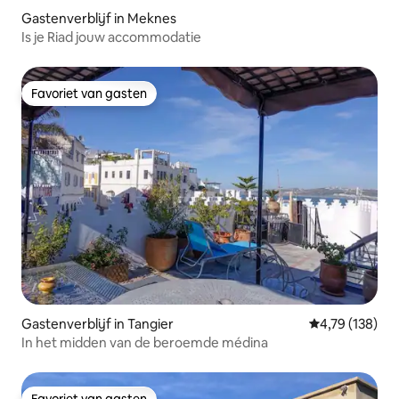
Gastenverblijf in Meknes
Is je Riad jouw accommodatie
Favoriet van gasten
Favoriet van gasten
Gastenverblijf in Tangier
Gemiddelde beo
4,79 (138)
In het midden van de beroemde médina
Favoriet van gasten