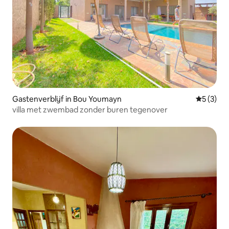
Gastenverblijf in Bou Youmayn
Gemiddeld
5 (3)
villa met zwembad zonder buren tegenover