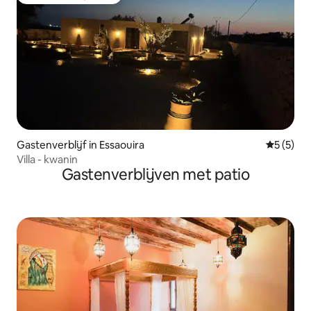
Favoriet van gasten
Gastenverblijf in Essaouira
Gemiddeld
5 (5)
Villa - kwanin
Gastenverblijven met patio