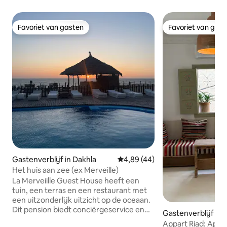
Favoriet van gasten
Favoriet van gas
Favoriet van gasten
Favoriet van gas
Gastenverblijf in Dakhla
Gemiddelde beoordeling van 4,8
4,89 (44)
Het huis aan zee (ex Merveille)
La Merveiille Guest House heeft een
tuin, een terras en een restaurant met
een uitzonderlijk uitzicht op de oceaan.
Dit pension biedt conciërgeservice en
Gastenverblijf in
roomservice. Een eigen
Appart Riad: App