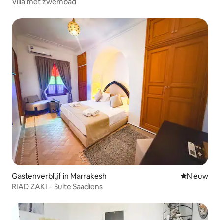
Villa met zwembad
Gastenverblijf in Marrakesh
Nieuwe ac
Nieuw
RIAD ZAKI – Suite Saadiens