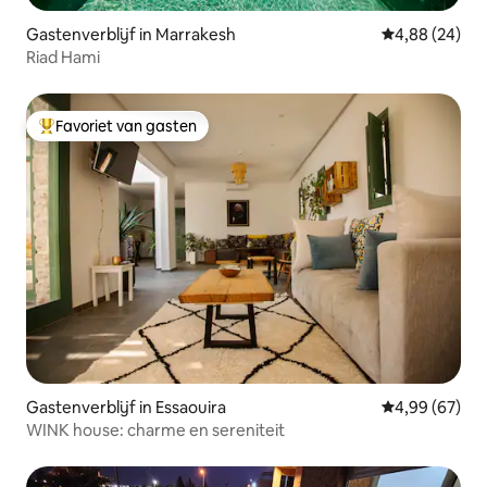
Gastenverblijf in Marrakesh
Gemiddelde be
4,88 (24)
Riad Hami
Favoriet van gasten
Topfavoriet van gasten
Gastenverblijf in Essaouira
Gemiddelde be
4,99 (67)
WINK house: charme en sereniteit