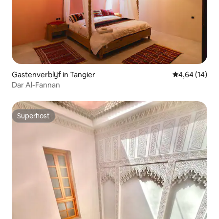
Gastenverblijf in Tangier
Gemiddelde be
4,64 (14)
Dar Al-Fannan
Superhost
Superhost