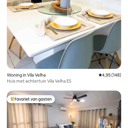
Woning in Vila Velha
Gemiddelde beo
4,95 (148)
Huis met achtertuin Vila Velha ES
Favoriet van gasten
Topfavoriet van gasten