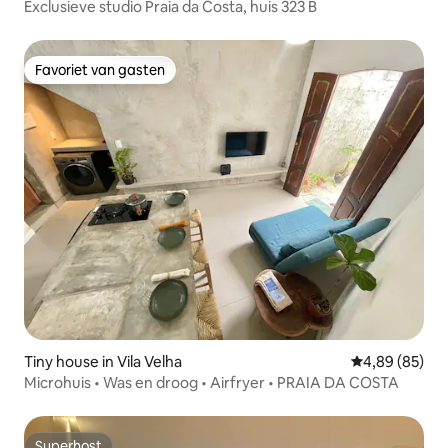
Exclusieve studio Praia da Costa, huis 323 B
Favoriet van gasten
Favoriet van gasten
Tiny house in Vila Velha
Gemiddelde be
4,89 (85)
Microhuis • Was en droog • Airfryer • PRAIA DA COSTA
Superhost