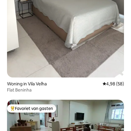
Woning in Vila Velha
Gemiddelde be
4,98 (58)
Flat Beninha
Favoriet van gasten
Topfavoriet van gasten