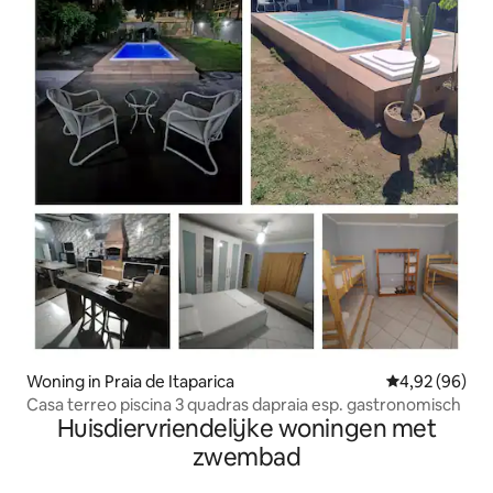
Woning in Praia de Itaparica
Gemiddelde be
4,92 (96)
Casa terreo piscina 3 quadras dapraia esp. gastronomisch
Huisdiervriendelijke woningen met
zwembad