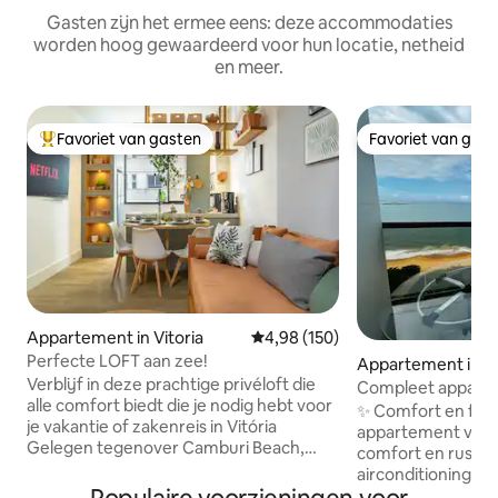
Gasten zijn het ermee eens: deze accommodaties
worden hoog gewaardeerd voor hun locatie, netheid
en meer.
Favoriet van gasten
Favoriet van gas
Topfavoriet van gasten
Favoriet van gas
Appartement in Vitoria
Gemiddelde beoordeling van 4,98
4,98 (150)
Perfecte LOFT aan zee!
Appartement in Pra
Verblijf in deze prachtige privéloft die
parica
Compleet apparte
alle comfort biedt die je nodig hebt voor
zee! 6x zonder re
✨ Comfort en functiona
je vakantie of zakenreis in Vitória
appartement voor 
Gelegen tegenover Camburi Beach,
comfort en rust.
biedt het gemakkelijke toegang tot de
airconditioning, sm
luchthaven van Vitória (3 min) Met meer
uitgeruste keuken. Ideaal voor