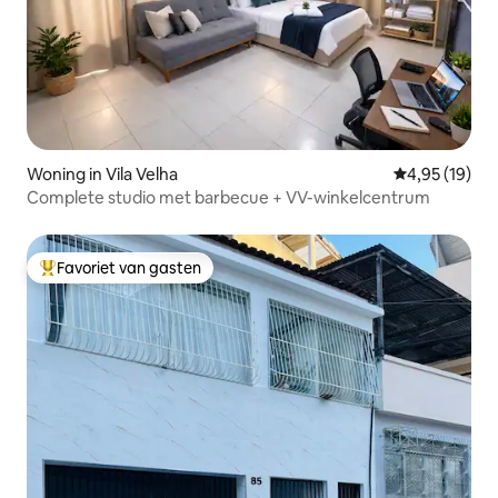
Woning in Vila Velha
Gemiddelde be
4,95 (19)
Complete studio met barbecue + VV-winkelcentrum
Favoriet van gasten
Topfavoriet van gasten