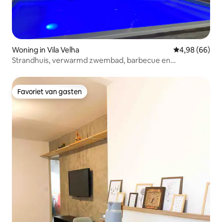
Woning in Vila Velha
Gemiddelde be
4,98 (66)
Strandhuis, verwarmd zwembad, barbecue en
airconditioning
Favoriet van gasten
Favoriet van gasten