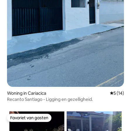
Woning in Cariacica
Gemiddelde
5 (14)
Recanto Santiago - Ligging en gezelligheid.
Favoriet van gasten
Favoriet van gasten