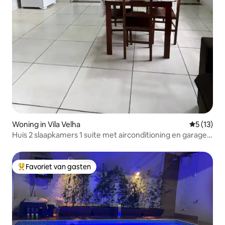
Woning in Vila Velha
Gemiddelde
5 (13)
Huis 2 slaapkamers 1 suite met airconditioning en garage
voor 2 auto's
Favoriet van gasten
Topfavoriet van gasten