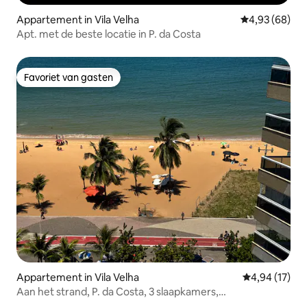
Appartement in Vila Velha
Gemiddelde be
4,93 (68)
Apt. met de beste locatie in P. da Costa
Favoriet van gasten
Favoriet van gasten
Appartement in Vila Velha
Gemiddelde be
4,94 (17)
Aan het strand, P. da Costa, 3 slaapkamers,
airconditioning en barbecue