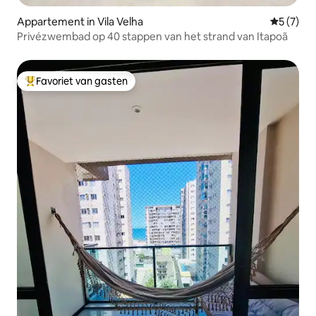
Appartement in Vila Velha
Gemiddeld
5 (7)
Privézwembad op 40 stappen van het strand van Itapoã
Favoriet van gasten
Topfavoriet van gasten