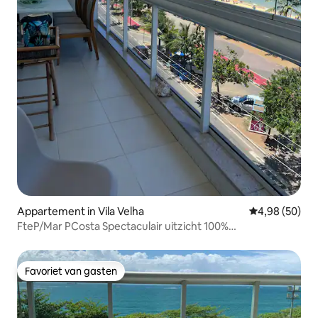
Appartement in Vila Velha
Gemiddelde be
4,98 (50)
FteP/Mar PCosta Spectaculair uitzicht 100%
airconditioning
Favoriet van gasten
Favoriet van gasten