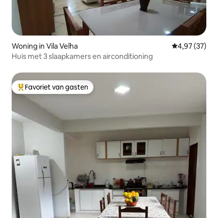
Woning in Vila Velha
Gemiddelde be
4,97 (37)
Huis met 3 slaapkamers en airconditioning
Favoriet van gasten
Topfavoriet van gasten