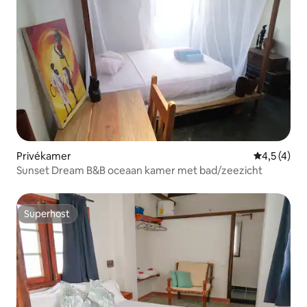
Privékamer
Gemiddelde 
4,5 (4)
Sunset Dream B&B oceaan kamer met bad/zeezicht
Superhost
Superhost