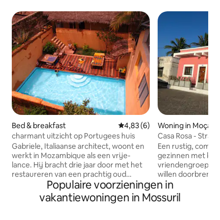
Bed & breakfast
Gemiddelde beoordeling van 4,
4,83 (6)
Woning in Moçam
charmant uitzicht op Portugees huis
Casa Rosa - Strandh
Gabriele, Italiaanse architect, woont en
Een rustig, comfor
werkt in Mozambique als een vrije-
gezinnen met kind
lance. Hij bracht drie jaar door met het
vriendengroepen d
restaureren van een prachtig oud
willen doorbrenge
Populaire voorzieningen in
Portugees huis uit 1700, dat nu een
eiland en willen g
heerlijke plek is om te rusten en te
prachtig uitzicht 
vakantiewoningen in Mossuril
genieten van het leven van het eiland.
Je familie is dicht 
De oude watertank is nu een
deze centraal gele