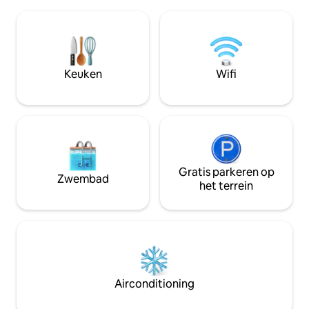
zoutwaterzwembad omringd door een
dak zal een geweld
ontspannende tuin. Ventilator,
de zonsondergang 
airconditioning, familiekamers, suite met
genieten van goed
eigen tuin en uitzicht terras. Ontbijt
drankjes. We heb
inbegrepen op de terras met uitzicht.
lokale bedrijven o
Veiligheidsgarage op aanvraag. Gratis
aan te bevelen vo
Keuken
Wifi
wifi. 6 kamers kamer 1: suite
lokale maaltijden
tweepersoonsbed, toilet,
de ongerepte stra
airconditioning, kleine privétuin en
verkennen.
uitzicht terras kamer 2:
tweepersoonsbed, toilet,
airconditioning, tweede
tweepersoonsbed op de loft stanza 3:
schommel tweepersoonsbed, toilet,
Gratis parkeren op
Zwembad
airconditioning kamer 0:
het terrein
tweepersoonsbed, toilet,
airconditioning, tweede
tweepersoonsbed op de loft Stanze 4 e
5:camera op letto matrimoniale, bagno
esterno in comune
Airconditioning