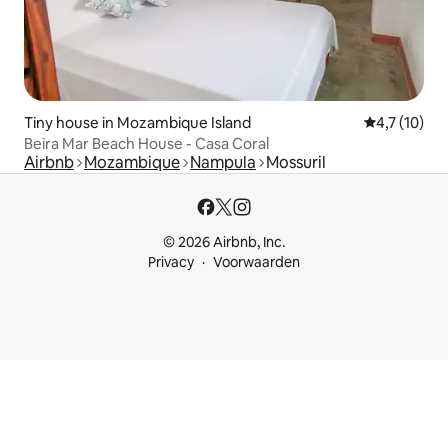
Tiny house in Mozambique Island
Gemiddelde b
4,7 (10)
Beira Mar Beach House - Casa Coral
Airbnb
Mozambique
Nampula
Mossuril
© 2026 Airbnb, Inc.
Privacy
Voorwaarden