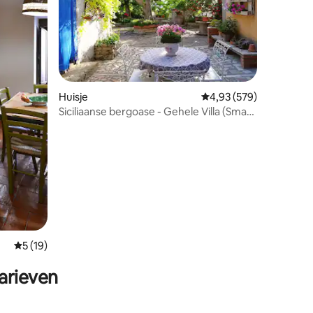
ecensies
Huisje
Gemiddelde beoordeling
4,93 (579)
Siciliaanse bergoase - Gehele Villa (Smart
W.
Gemiddelde beoordeling van 5 uit 5, 19 recensies
5 (19)
arieven