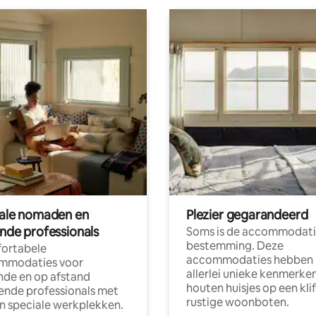
tale nomaden en
Plezier gegarandeerd
ende professionals
Soms is de accommodati
bestemming. Deze
ortabele
accommodaties hebben
mmodaties voor
allerlei unieke kenmerken
nde en op afstand
houten huisjes op een klif
nde professionals met
rustige woonboten.
en speciale werkplekken.