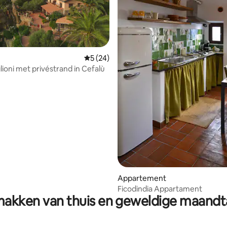
Gemiddelde beoordeling van 5 uit 5, 24 r
5 (24)
glioni met privéstrand in Cefalù
 van 4,86 uit 5, 49 recensies
Appartement
Ficodindia Appartament
akken van thuis en geweldige maandt