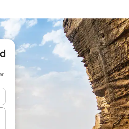
nd
er
een keuze met je de pijltjestoetsen omhoog en omlaag, óf door te tik