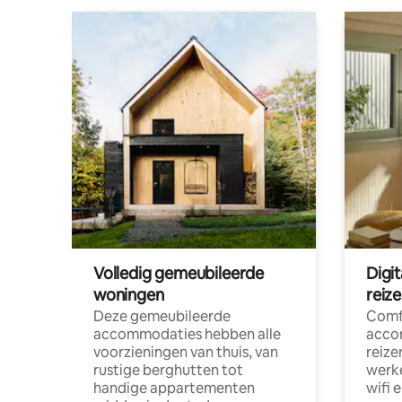
Volledig gemeubileerde
Digi
woningen
reiz
Deze gemeubileerde
Comf
accommodaties hebben alle
acco
voorzieningen van thuis, van
reize
rustige berghutten tot
werke
handige appartementen
wifi 