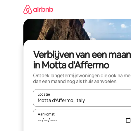
Ga
direct
naar
inhoud
Verblijven van een maa
in Motta d'Affermo
Ontdek langetermijnwoningen die ook na me
dan een maand nog als thuis aanvoelen.
Locatie
Wanneer er suggesties beschikbaar zijn, maak je 
Aankomst