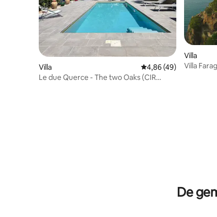
Villa
Villa Fara
Villa
Gemiddelde beoordeling
4,86 (49)
Le due Querce - The two Oaks (CIR
19083067C216278)
De gem