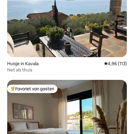
Huisje in Kavala
Gemiddelde beo
4,96 (113)
Net als thuis
Favoriet van gasten
Topfavoriet van gasten