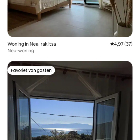
Woning in Nea Iraklitsa
Gemiddelde be
4,97 (37)
Nea-woning
Favoriet van gasten
Favoriet van gasten