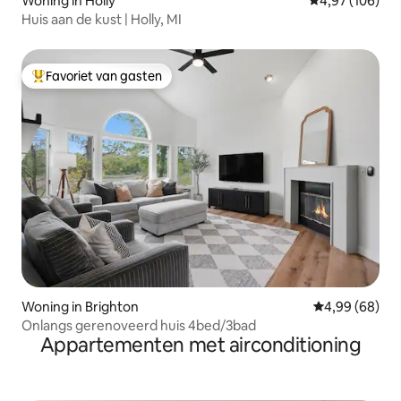
Woning in Holly
Gemiddelde beo
4,97 (106)
Huis aan de kust | Holly, MI
Favoriet van gasten
Topfavoriet van gasten
Woning in Brighton
Gemiddelde be
4,99 (68)
Onlangs gerenoveerd huis 4bed/3bad
Appartementen met airconditioning