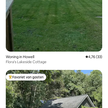
Woning in Howell
Gemiddelde be
4,76 (33)
Flora's Lakeside Cottage
Favoriet van gasten
Topfavoriet van gasten