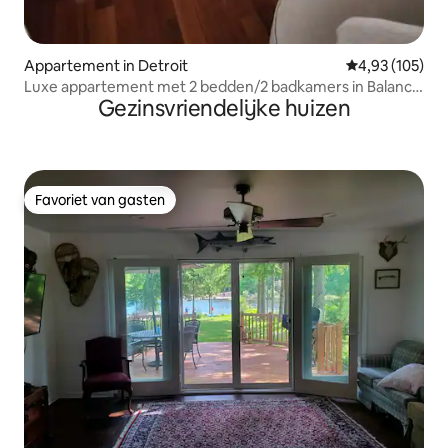
Appartement in Detroit
Gemiddelde beo
4,93 (105)
Luxe appartement met 2 bedden/2 badkamers in Balance
Gezinsvriendelijke huizen
& Flow Studio
Favoriet van gasten
Favoriet van gasten