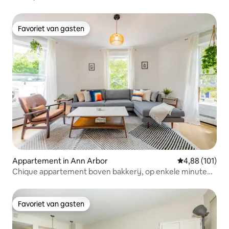
Favoriet van gasten
Favoriet van gasten
Appartement in Ann Arbor
Gemiddelde beo
4,88 (101)
Chique appartement boven bakkerij, op enkele minuten
lopen van het centrum!
Favoriet van gasten
Favoriet van gasten