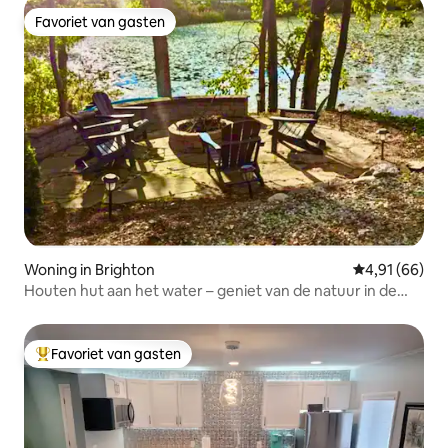
Favoriet van gasten
Favoriet van gasten
Woning in Brighton
Gemiddelde be
4,91 (66)
Houten hut aan het water – geniet van de natuur in de
stad
Favoriet van gasten
Topfavoriet van gasten