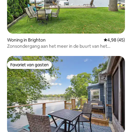
Woning in Brighton
Gemiddelde be
4,98 (45)
Zonsondergang aan het meer in de buurt van het
centrum, restaurants en winkels
Favoriet van gasten
Favoriet van gasten