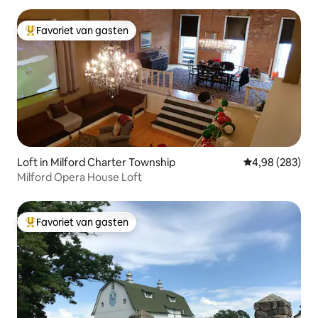
Favoriet van gasten
Topfavoriet van gasten
Loft in Milford Charter Township
Gemiddelde beo
4,98 (283)
Milford Opera House Loft
Favoriet van gasten
Topfavoriet van gasten