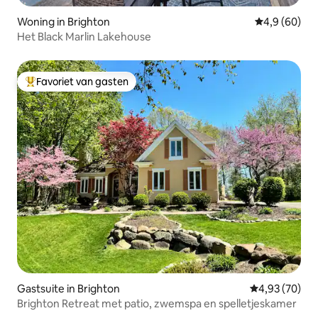
Woning in Brighton
Gemiddelde b
4,9 (60)
Het Black Marlin Lakehouse
Favoriet van gasten
Topfavoriet van gasten
Gastsuite in Brighton
Gemiddelde be
4,93 (70)
Brighton Retreat met patio, zwemspa en spelletjeskamer