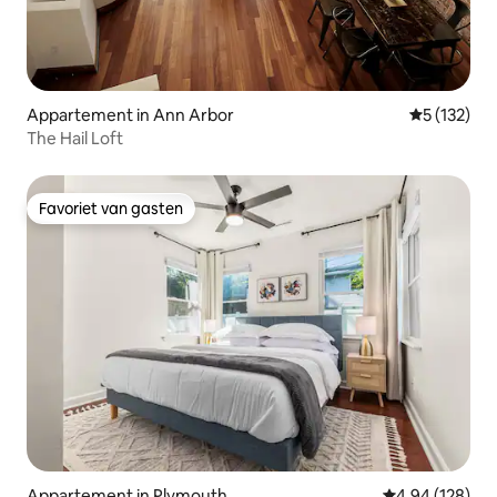
Appartement in Ann Arbor
Gemiddelde 
5 (132)
The Hail Loft
Favoriet van gasten
Favoriet van gasten
Appartement in Plymouth
Gemiddelde beo
4,94 (128)