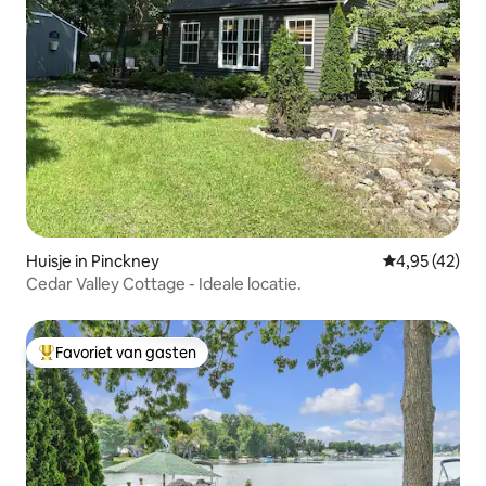
Huisje in Pinckney
Gemiddelde be
4,95 (42)
Cedar Valley Cottage - Ideale locatie.
Favoriet van gasten
Topfavoriet van gasten