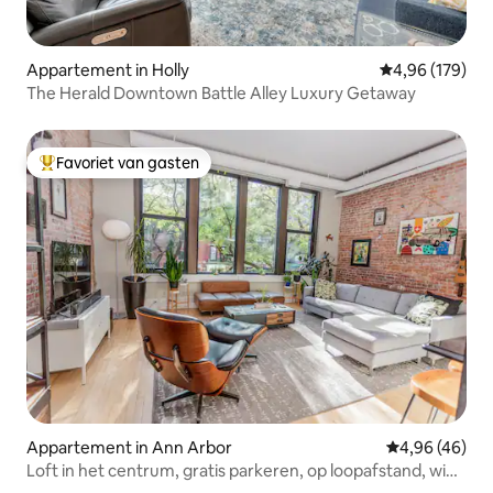
Appartement in Holly
Gemiddelde beo
4,96 (179)
The Herald Downtown Battle Alley Luxury Getaway
Favoriet van gasten
Topfavoriet van gasten
Appartement in Ann Arbor
Gemiddelde be
4,96 (46)
Loft in het centrum, gratis parkeren, op loopafstand, wifi,
airconditioning