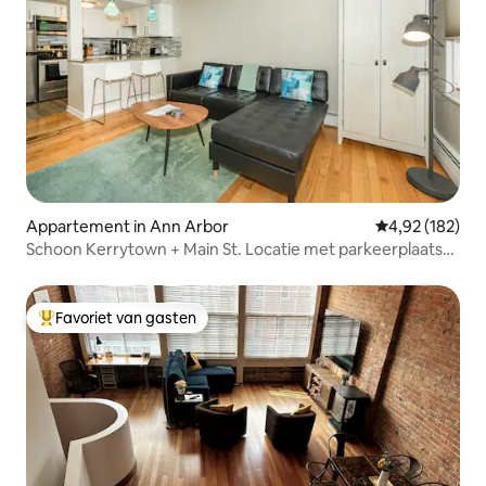
Appartement in Ann Arbor
Gemiddelde beo
4,92 (182)
Schoon Kerrytown + Main St. Locatie met parkeerplaats
#8
Favoriet van gasten
Topfavoriet van gasten