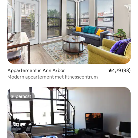
Appartement in Ann Arbor
Gemiddelde be
4,79 (98)
Modern appartement met fitnesscentrum
Superhost
Superhost