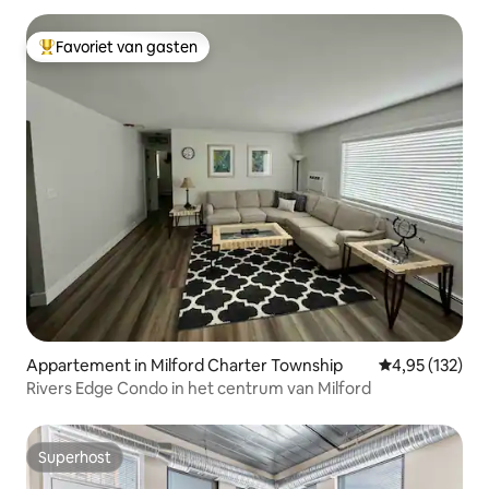
Favoriet van gasten
Topfavoriet van gasten
Appartement in Milford Charter Township
Gemiddelde beo
4,95 (132)
Rivers Edge Condo in het centrum van Milford
Superhost
Superhost