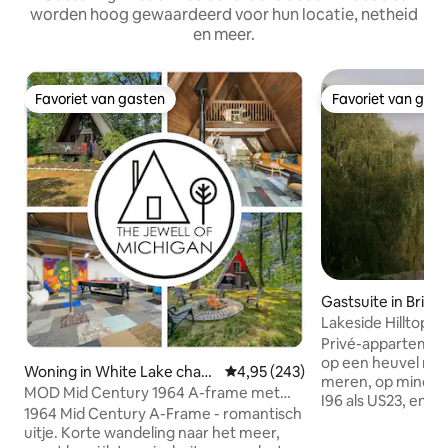
worden hoog gewaardeerd voor hun locatie, netheid
en meer.
Favoriet van gasten
Favoriet van gas
Favoriet van gasten
Favoriet van gas
Gastsuite in Brigh
Lakeside Hilltop
Privé-appartemen
op een heuvel met
Woning in White Lake chart
Gemiddelde beoordeling van 4,95
4,95 (243)
meren, op minder 
er Township
MOD Mid Century 1964 A-frame met
I96 als US23, en o
spelletjeskamer
1964 Mid Century A-Frame - romantisch
centrum van Ann 
uitje. Korte wandeling naar het meer,
van Lansing, op 15