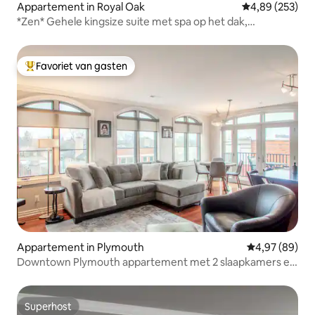
Appartement in Royal Oak
Gemiddelde beo
4,89 (253)
*Zen* Gehele kingsize suite met spa op het dak,
@MicroLux
Favoriet van gasten
Topfavoriet van gasten
Appartement in Plymouth
Gemiddelde be
4,97 (89)
Downtown Plymouth appartement met 2 slaapkamers en
2 badkamers
Superhost
Superhost