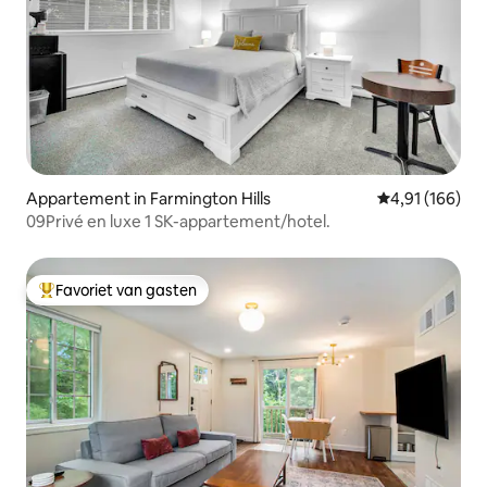
Appartement in Farmington Hills
Gemiddelde beo
4,91 (166)
09Privé en luxe 1 SK-appartement/hotel.
Favoriet van gasten
Topfavoriet van gasten