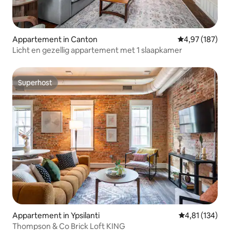
Appartement in Canton
Gemiddelde beo
4,97 (187)
Licht en gezellig appartement met 1 slaapkamer
Superhost
Superhost
Appartement in Ypsilanti
Gemiddelde beo
4,81 (134)
Thompson & Co Brick Loft KING