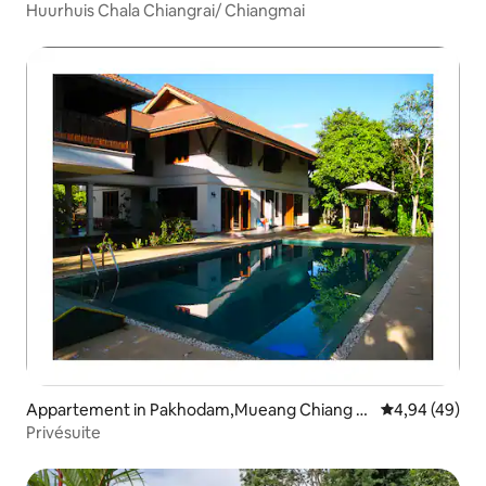
Huurhuis Chala Chiangrai/ Chiangmai
Appartement in Pakhodam,Mueang Chiang R
Gemiddelde be
4,94 (49)
ai
Privésuite