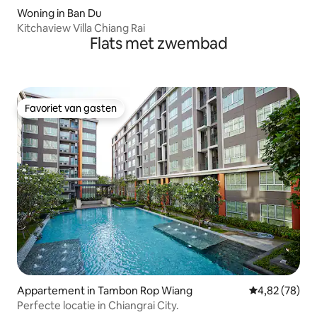
Woning in Ban Du
Kitchaview Villa Chiang Rai
Flats met zwembad
Favoriet van gasten
Favoriet van gasten
Appartement in Tambon Rop Wiang
Gemiddelde be
4,82 (78)
Perfecte locatie in Chiangrai City.