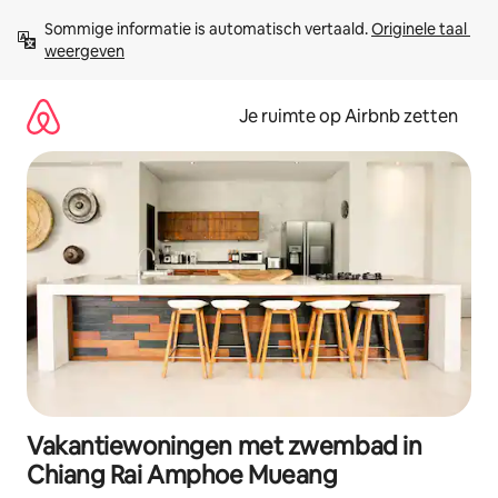
Ga
Sommige informatie is automatisch vertaald. 
Originele taal 
direct
weergeven
naar
inhoud
Je ruimte op Airbnb zetten
Vakantiewoningen met zwembad in
Chiang Rai Amphoe Mueang