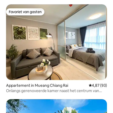
Favoriet van gasten
Favoriet van gasten
Appartement in Mueang Chiang Rai
Gemiddelde be
4,87 (93)
Onlangs gerenoveerde kamer naast het centrum van
Chiang Rai