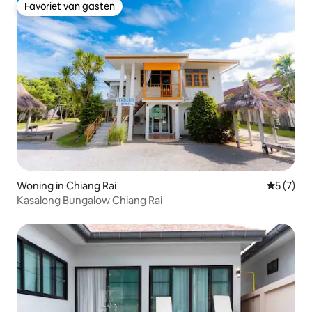
Favoriet van gasten
Favoriet van gasten
Woning in Chiang Rai
Gemiddeld
5 (7)
Kasalong Bungalow Chiang Rai