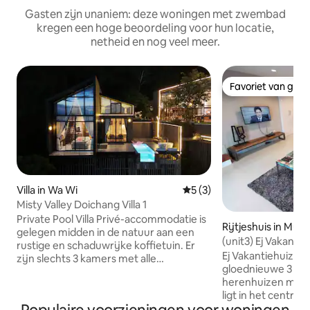
Gasten zijn unaniem: deze woningen met zwembad
kregen een hoge beoordeling voor hun locatie,
netheid en nog veel meer.
Favoriet van gas
Favoriet van gas
Villa in Wa Wi
Gemiddelde beoordeling van
5 (3)
Misty Valley Doichang Villa 1
Private Pool Villa Privé-accommodatie is
Rijtjeshuis in Mu
gelegen midden in de natuur aan een
Rai
(unit3) Ej Vakantie
rustige en schaduwrijke koffietuin. Er
Ej Vakantiehuizen
zijn slechts 3 kamers met alle
gloednieuwe 3 ver
voorzieningen. Wacht tot je 's avonds de
herenhuizen met v
zon bewondert. Voel de mist in de
ligt in het centru
ochtend. Het koude weer het hele jaar
loopafstand van lo