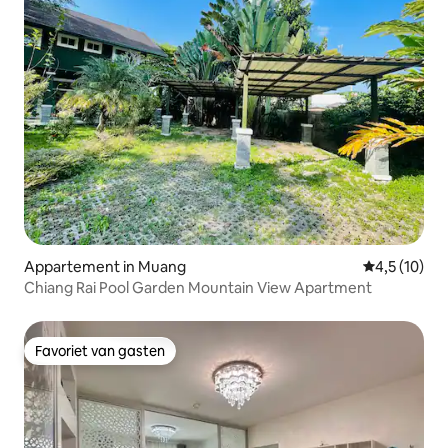
Appartement in Muang
Gemiddelde b
4,5 (10)
Chiang Rai Pool Garden Mountain View Apartment
Favoriet van gasten
Favoriet van gasten